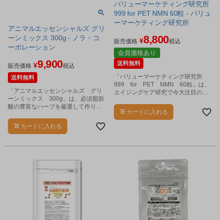
バリューマーケティング研究所
999 for PET NMN 60粒 - バリュ
ーマーケティング研究所
アニマルエッセンシャルズ グリ
8,800
ーンミックス 300g - ノラ・コ
¥
販売価格
税込
ーポレーション
会員価格あり
9,900
送料無料
¥
販売価格
税込
「バリューマーケティング研究所
送料無料
999 for PET NMN 60粒」は、
「アニマルエッセンシャルズ グリ
エイジングケア研究で今大注目の
ーンミックス 300g」は、必須脂肪
NMNで、あなたの大切なペットの健
酸の豊富なハーブを厳選して作りま
康をケアします。
カートに入れる
した。
カートに入れる