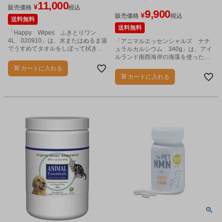
11,000
¥
販売価格
税込
9,900
¥
販売価格
税込
送料無料
送料無料
「Happy Wipes ふきとりワン
4L 020910」は、水またはぬるま湯
「アニマルエッセンシャルズ ナチ
でうすめてタオルをしぼって拭き取
ュラルカルシウム 340g」は、アイ
るだけ。
ルランド南西海岸の海藻を使った
100％天然素材のカルシウムです。
カートに入れる
カートに入れる