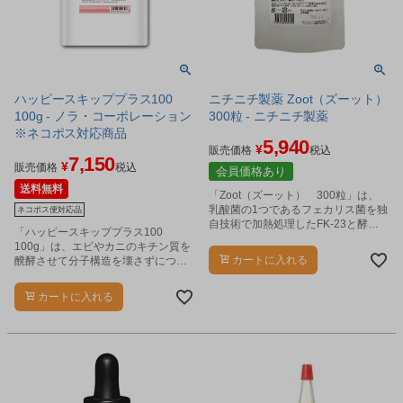
ハッピースキッププラス100
ニチニチ製薬 Zoot（ズーット）
100g - ノラ・コーポレーション
300粒 - ニチニチ製薬
※ネコポス対応商品
5,940
¥
販売価格
税込
7,150
¥
販売価格
税込
会員価格あり
送料無料
「Zoot（ズーット） 300粒」は、
乳酸菌の1つであるフェカリス菌を独
ネコポス便対応品
自技術で加熱処理したFK-23と酵素
「ハッピースキッププラス100
処理したLFKを配合したペットのた
100g」は、エビやカニのキチン質を
めの栄養補助食です。
カートに入れる
醗酵させて分子構造を壊さずにつく
ったグルコサミンを使用したペット
用サプリメントです。
カートに入れる