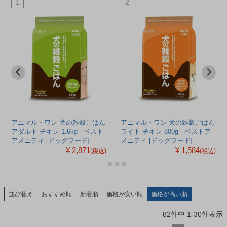
1
2
アニマル・ワン 犬の雑穀ごはん
アニマル・ワン 犬の雑穀ごはん
アダルト チキン 1.6kg - ベスト
ライト チキン 800g - ベストア
アメニティ [ドッグフード]
メニティ [ドッグフード]
¥ 2,871
¥ 1,584
(税込)
(税込)
並び替え
おすすめ順
新着順
価格が安い順
価格が高い順
82
件中
1
-
30
件表示