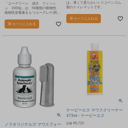
は、薄くて柔らかいシリコーンゴム
「ユーグリーン 成犬 フィッシ
製のトイレマットです。
ュ 1600g」は、59種類の動物性・
植物性栄養素をもつユーグレナ(和
名：ミドリムシ)を配合し、厳選した
カートに入れる
国産原料を使用した成犬用フードで
カートに入れる
す。
ケーピーエス マウスクリーナー
473ml - ケーピーエス
¥
5,720
定価
ノラオリジナルズ マウスフォー