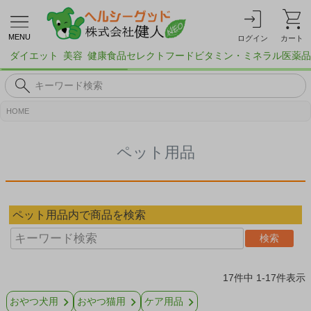
MENU
ログイン
カート
ダイエット
美容
健康食品
セレクトフード
ビタミン・ミネラル
医薬品
HOME
ペット用品
ペット用品内で商品を検索
検索
17
件中
1
-
17
件表示
おやつ犬用
おやつ猫用
ケア用品