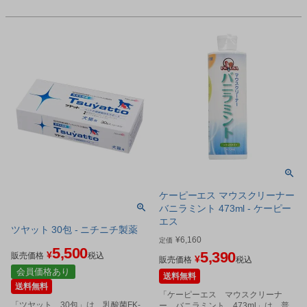
ケーピーエス マウスクリーナー
バニラミント 473ml - ケーピー
エス
ツヤット 30包 - ニチニチ製薬
¥
6,160
定価
5,500
5,390
¥
販売価格
税込
¥
販売価格
税込
会員価格あり
送料無料
送料無料
「ケーピーエス マウスクリーナ
「ツヤット 30包」は、乳酸菌FK-
ー バニラミント 473ml」は、普