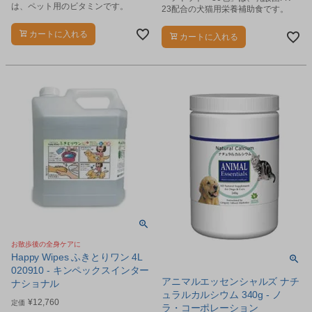
は、ペット用のビタミンです。
23配合の犬猫用栄養補助食です。
カートに入れる
カートに入れる
お散歩後の全身ケアに
Happy Wipes ふきとりワン 4L
020910 - キンペックスインター
アニマルエッセンシャルズ ナチ
ナショナル
ュラルカルシウム 340g - ノ
¥
12,760
定価
ラ・コーポレーション