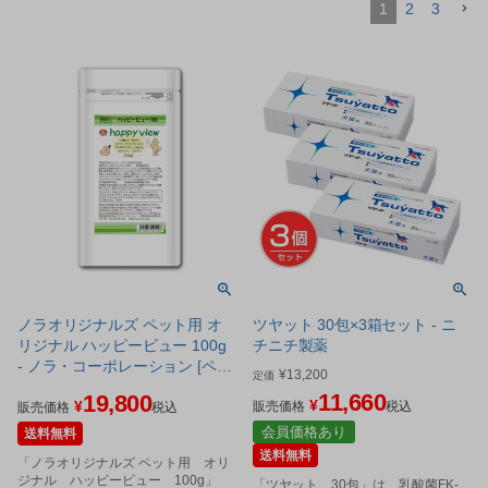
1
2
3
ノラオリジナルズ ペット用 オ
ツヤット 30包×3箱セット - ニ
リジナル ハッピービュー 100g
チニチ製薬
- ノラ・コーポレーション [ペッ
¥
13,200
定価
ト用ビタミン]
11,660
19,800
¥
¥
販売価格
税込
販売価格
税込
会員価格あり
送料無料
送料無料
「ノラオリジナルズ ペット用 オリ
ジナル ハッピービュー 100g」
「ツヤット 30包」は、乳酸菌FK-