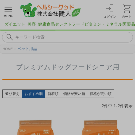
MENU
ログイン
カート
ダイエット
美容
健康食品
セレクトフード
ビタミン・ミネラル
医薬品
ペット用品
HOME
プレミアムドッグフードシニア用
並び替え
おすすめ順
新着順
価格が安い順
価格が高い順
2
件中
1
-
2
件表示