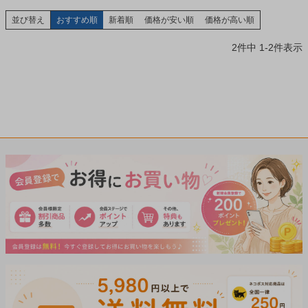
並び替え
おすすめ順
新着順
価格が安い順
価格が高い順
2
件中
1
-
2
件表示