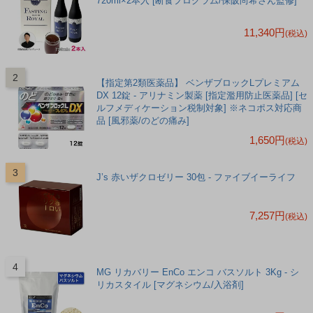
720ml×2本入 [断食プログラム/保阪尚希さん監修]
11,340円
(税込)
【指定第2類医薬品】 ベンザブロックLプレミアム
DX 12錠 - アリナミン製薬 [指定濫用防止医薬品] [セ
ルフメディケーション税制対象] ※ネコポス対応商
品 [風邪薬/のどの痛み]
1,650円
(税込)
J’s 赤いザクロゼリー 30包 - ファイブイーライフ
7,257円
(税込)
MG リカバリー EnCo エンコ バスソルト 3Kg - シ
リカスタイル [マグネシウム/入浴剤]