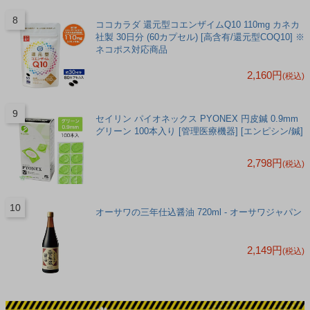
ココカラダ 還元型コエンザイムQ10 110mg カネカ
社製 30日分 (60カプセル) [高含有/還元型COQ10] ※
ネコポス対応商品
2,160円
(税込)
セイリン パイオネックス PYONEX 円皮鍼 0.9mm
グリーン 100本入り [管理医療機器] [エンピシン/鍼]
2,798円
(税込)
オーサワの三年仕込醤油 720ml - オーサワジャパン
2,149円
(税込)