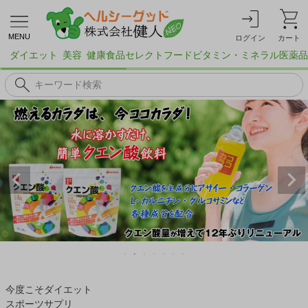
MENU
ログイン
カート
ダイエット
美容
健康食品
セレクトフード
ビタミン・ミネラル
医薬品
今度こそダイエット
スポーツサプリ