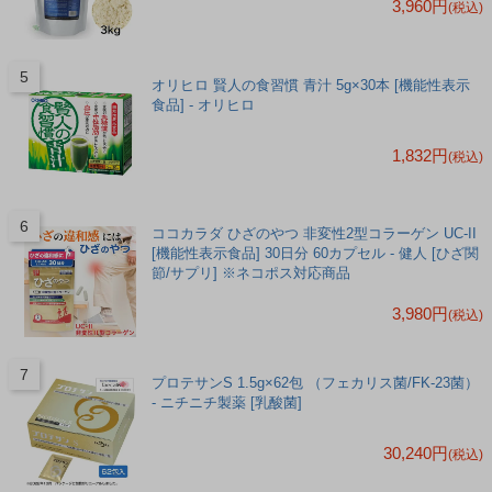
3,960円
(税込)
オリヒロ 賢人の食習慣 青汁 5g×30本 [機能性表示
食品] - オリヒロ
1,832円
(税込)
ココカラダ ひざのやつ 非変性2型コラーゲン UC-II
[機能性表示食品] 30日分 60カプセル - 健人 [ひざ関
節/サプリ] ※ネコポス対応商品
3,980円
(税込)
プロテサンS 1.5g×62包 （フェカリス菌/FK-23菌）
- ニチニチ製薬 [乳酸菌]
30,240円
(税込)