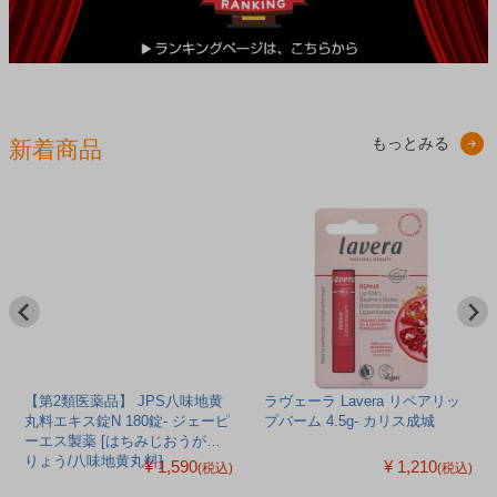
もっとみる
新着商品
【第2類医薬品】 JPS八味地黄
ラヴェーラ Lavera リペアリッ
丸料エキス錠N 180錠- ジェーピ
プバーム 4.5g- カリス成城
ーエス製薬 [はちみじおうがん
りょう/八味地黄丸料]
¥ 1,590
¥ 1,210
(税込)
(税込)