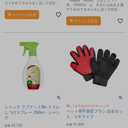
「Happy Wipes ふきとりワン
でうすめてタオルをしぼって拭き取
4L 020910」は、水またはぬるま湯
るだけ。
でうすめてタオルをしぼって拭き取
るだけ。
カートに入れる
カートに入れる
優しくなでるだけでブラッシング
シャンテ ラプナットBio トイレ
ペット用手袋型ブラシ 左右セッ
しつけスプレー 250ml - シャン
ト - コモライフ
テ
¥
1,848
定価
¥
2,750
定価