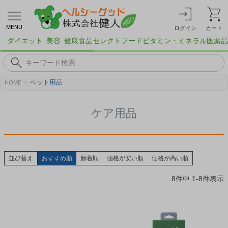
MENU
ログイン
カート
ダイエット
美容
健康食品
セレクトフード
ビタミン・ミネラル
医薬品
ペット用品
HOME
ケア用品
並び替え
おすすめ順
新着順
価格が安い順
価格が高い順
8
件中
1
-
8
件表示