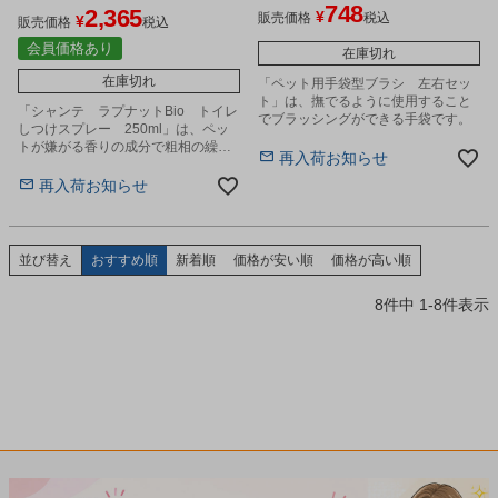
748
2,365
¥
販売価格
税込
¥
販売価格
税込
会員価格あり
在庫切れ
在庫切れ
「ペット用手袋型ブラシ 左右セッ
ト」は、撫でるように使用すること
「シャンテ ラプナットBio トイレ
でブラッシングができる手袋です。
しつけスプレー 250ml」は、ペッ
トが嫌がる香りの成分で粗相の繰り
再入荷お知らせ
返しを防止します。
再入荷お知らせ
並び替え
おすすめ順
新着順
価格が安い順
価格が高い順
8
件中
1
-
8
件表示