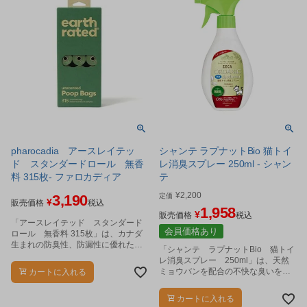
pharocadia アースレイテッ
シャンテ ラプナットBio 猫トイ
ド スタンダードロール 無香
レ消臭スプレー 250ml - シャン
料 315枚- ファロカディア
テ
¥
2,200
3,190
定価
¥
販売価格
税込
1,958
¥
販売価格
税込
「アースレイテッド スタンダード
会員価格あり
ロール 無香料 315枚」は、カナダ
生まれの防臭性、防漏性に優れた大
「シャンテ ラプナットBio 猫トイ
人気のワンちゃん用のpoop袋がEco
レ消臭スプレー 250ml」は、天然
に特化してリニューアル。
ミョウバンを配合の不快な臭いを抑
カートに入れる
えるトイレ用スプレーです。
カートに入れる