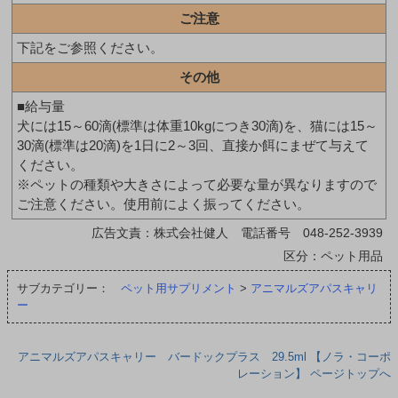
ご注意
下記をご参照ください。
その他
■給与量
犬には15～60滴(標準は体重10kgにつき30滴)を、猫には15～
30滴(標準は20滴)を1日に2～3回、直接か餌にまぜて与えて
ください。
※ペットの種類や大きさによって必要な量が異なりますので
ご注意ください。使用前によく振ってください。
広告文責：株式会社健人 電話番号 048-252-3939
区分：ペット用品
サブカテゴリー：
ペット用サプリメント
>
アニマルズアパスキャリ
ー
アニマルズアパスキャリー バードックプラス 29.5ml 【ノラ・コーポ
レーション】 ページトップへ