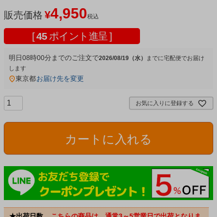
4,950
¥
販売価格
税込
[
45
ポイント進呈 ]
明日
08時00分
までのご注文で
2026/08/19（水）
宅配便
東京都
お届け先を変更
お気に入りに登録する
カートに入れる
★出荷日数
こちらの商品は、通常3～5営業日で出荷となりま