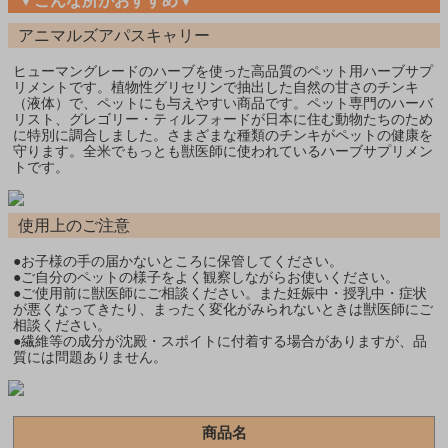
▼こんな所がおすすめ▼
アニマルズアパスキャリー
ヒューマングレードのハーブを使った高品質のペット用ハーブサプ
リメントです。植物性グリセリンで抽出した自然の甘さのチンキ
（液体）で、ペットにも与えやすい商品です。ペット専門のハーバ
リスト、グレゴリー・ティルフォードが日本に住む動物たちのため
に特別に調合しました。さまざまな種類のチンキがペットの健康を
守ります。全米でもっとも獣医師に使われているハーブサプリメン
トです。
使用上のご注意
●お子様の手の届かないところに保管してください。
●ご自分のペットの様子をよく観察しながらお使いください。
●ご使用前に獣医師にご相談ください。また妊娠中・授乳中・症状
が悪くなってきたり、まったく変化がみられないときは獣医師にご
相談ください。
●繊維等の成分が沈殿・スポイトに付着する場合がありますが、品
質には問題ありません。
商品名