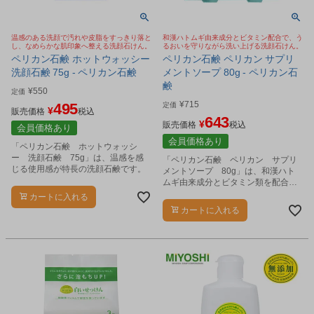
温感のある洗顔で汚れや皮脂をすっきり落と
和漢ハトムギ由来成分とビタミン配合で、う
し、なめらかな肌印象へ整える洗顔石けん。
るおいを守りながら洗い上げる洗顔石けん。
ペリカン石鹸 ホットウォッシー
ペリカン石鹸 ペリカン サプリ
洗顔石鹸 75g - ペリカン石鹸
メントソープ 80g - ペリカン石
鹸
¥
550
定価
¥
715
495
定価
¥
販売価格
税込
643
¥
販売価格
税込
会員価格あり
会員価格あり
「ペリカン石鹸 ホットウォッシ
ー 洗顔石鹸 75g」は、温感を感
「ペリカン石鹸 ペリカン サプリ
じる使用感が特長の洗顔石鹸です。
メントソープ 80g」は、和漢ハト
ムギ由来成分とビタミン類を配合し
た洗顔石鹸です。
カートに入れる
カートに入れる