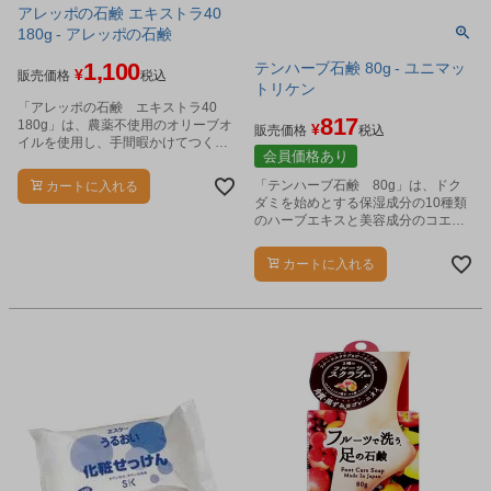
アレッポの石鹸 エキストラ40
180g - アレッポの石鹸
1,100
テンハーブ石鹸 80g - ユニマッ
¥
販売価格
税込
トリケン
「アレッポの石鹸 エキストラ40
817
180g」は、農薬不使用のオリーブオ
¥
販売価格
税込
イルを使用し、手間暇かけてつくっ
会員価格あり
た石けんです。
「テンハーブ石鹸 80g」は、ドク
カートに入れる
ダミを始めとする保湿成分の10種類
のハーブエキスと美容成分のコエン
ザイムQ10(ユビキノン)、ヒアルロン
酸Na、プランセンタエキスを配合し
カートに入れる
た石鹸です。