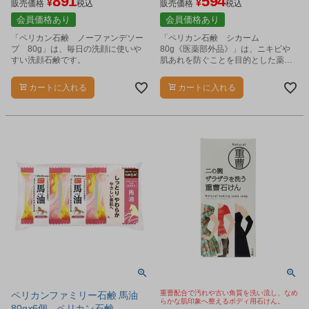
891
594
¥
¥
販売価格
税込
販売価格
税込
会員価格あり
会員価格あり
「ペリカン石鹸 ノーファンデソー
「ペリカン石鹸 シカーム
プ 80g」は、毎日の洗顔に使いや
80g《医薬部外品》」は、ニキビや
すい洗顔石鹸です。
肌あれを防ぐことを目的とした薬用
洗顔石鹸です。
カートに入れる
カートに入れる
重曹配合で汚れや古い角質を洗い流し、なめ
ペリカンファミリー石鹸 馬油
らかな肌印象へ整えるボディ用石けん。
80g×6個 - ペリカン石鹸