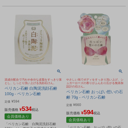
泥成分配合で汚れや余分な皮脂をすっきり落
やさしい泡でボディをすっきり洗い上げ、シ
とし、しっとり洗い上げる洗顔石けん。
ュガーローズの香りがふんわり広がる無添加
設計の石けん。
ペリカン石鹸 白陶泥洗顔石鹸
ペリカン石鹸 おっぱい想いの石
100g - ペリカン石鹸
鹸 70g - ペリカン石鹸
¥
594
定価
¥
660
定価
534
¥
販売価格
税込
594
¥
販売価格
税込
会員価格あり
会員価格あり
「ペリカン石鹸 白陶泥洗顔石鹸
「ペリカン石鹸 おっぱい想いの石