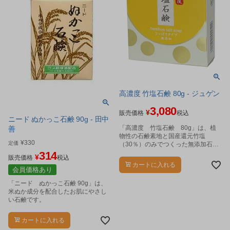
高濃度 竹塩石鹸 80g - ジュゲン
3,080
¥
販売価格
税込
ニード ぬかっこ石鹸 90g - 田中
「高濃度 竹塩石鹸 80g」は、植
善
物性の石鹸素地と国産還元竹塩
¥
330
定価
（30％）のみでつくった無添加石鹸
です。
314
¥
販売価格
税込
カートに入れる
会員価格あり
「ニード ぬかっこ石鹸 90g」は、
米ぬか成分を配合したお肌にやさし
い石鹸です。
カートに入れる