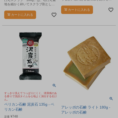
けんスクラブ 180g」は、石けん素
つ洗顔石鹸です。
地を細かく砕いてスクラブ剤として
配合し、泡立ちと角質ケアの両方を
カートに入れる
楽しめるボディ用スクラブです。
カートに入れる
すっきり洗えてつっぱりにくく、清潔感のあ
る香りで洗顔タイムを心地よく演出する石け
ん。
ペリカン石鹸 泥炭石 135g - ペ
アレッポの石鹸 ライト 180g -
リカン石鹸
アレッポの石鹸
¥
748
定価