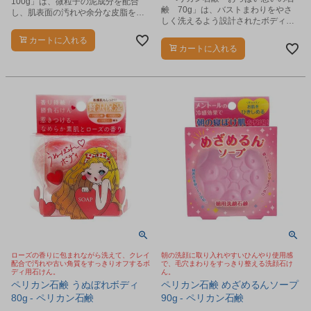
100g」は、微粒子の泥成分を配合
鹸 70g」は、バストまわりをやさ
し、肌表面の汚れや余分な皮脂をす
しく洗えるよう設計されたボディ用
っきり洗い流す洗顔石鹸です。
石鹸です。
カートに入れる
カートに入れる
ローズの香りに包まれながら洗えて、クレイ
朝の洗顔に取り入れやすいひんやり使用感
配合で汚れや古い角質をすっきりオフするボ
で、毛穴まわりをすっきり整える洗顔石け
ディ用石けん。
ん。
ペリカン石鹸 うぬぼれボディ
ペリカン石鹸 めざめるんソープ
80g - ペリカン石鹸
90g - ペリカン石鹸