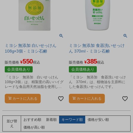
ミヨシ 無添加 白いせっけん
ミヨシ 無添加 食器洗いせっけ
108g×3個 - ミヨシ石鹸
ん 370ml - ミヨシ石鹸
550
385
¥
¥
販売価格
税込
販売価格
税込
会員価格あり
会員価格あり
「ミヨシ 無添加 白いせっけん
「ミヨシ 無添加 食器洗いせっけ
108g×3個」は、精製度の高いハイグ
ん 370ml」は、植物油を主原料に
レードな食品用天然油脂を使用し
した食器洗いせっけんです。
た、丁寧な本釜焚き製法の純石けん
です。
カートに入れる
カートに入れる
おすすめ順
新着順
キーワード順
価格が安い順
並び替
え
価格が高い順