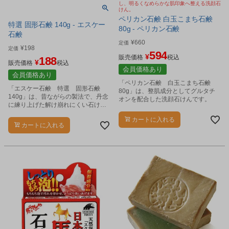
し、明るくなめらかな肌印象へ整える洗顔石
けん。
ペリカン石鹸 白玉こまち石鹸
特選 固形石鹸 140g - エスケー
80g - ペリカン石鹸
石鹸
¥
660
定価
¥
198
定価
594
¥
販売価格
税込
188
¥
販売価格
税込
会員価格あり
会員価格あり
「ペリカン石鹸 白玉こまち石鹸
「エスケー石鹸 特選 固形石鹸
80g」は、整肌成分としてグルタチ
140g」は、昔ながらの製法で、丹念
オンを配合した洗顔石けんです。
に練り上げた解け崩れにくい石けん
です。
カートに入れる
カートに入れる