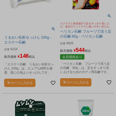
スクラブと保湿成分で足をすっきり洗い上
げ、毎日のフットケアに使いやすい石けん。
ペリカン石鹸 フルーツで洗う足
の石鹸 80g - ペリカン石鹸
うるおい化粧せっけん 100g -
エスケー石鹸
¥
605
定価
544
¥
154
定価
¥
販売価格
税込
146
¥
販売価格
税込
会員価格あり
「ペリカン石鹸 フルーツで洗う足
「エスケー石鹸 うるおい化粧せっ
の石鹸 80g」は、足をすっきり洗
けん 100g」は、ピュアな材料を厳
い上げるためのボディ用石鹸です。
選、肌に心地よいせっけんです。
カートに入れる
カートに入れる