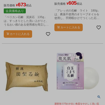
605
673
¥
販売価格
税込
¥
販売価格
税込
「アレッポの石鹸 ライト 180g」
会員価格あり
は、農薬不使用のオリーブオイルを
「ペリカン石鹸 泥炭石 135g」
使用し、手間暇かけてつくった石け
は、すっきりとした洗い上がりと、
んです。
うるおい感のある使用感を両立した
カートに入れる
洗顔石鹸です。
カートに入れる
濃密泡で汚れや古い角質をやさしく洗い流