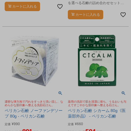
を選べる石鹸の詰め合わせセットで
カートに入れる
す。
カートに入れる
濃密な弾力泡で汚れをすっきり洗い流し、な
薬用の洗顔で肌を清潔に保ち、うるおいも与
めらかな肌印象へ整える洗顔石けん。
えてすこやかな肌印象へ整える石けん。
ペリカン石鹸 ノーファンデソー
ペリカン石鹸 シカーム 80g《医
プ 80g - ペリカン石鹸
薬部外品》 - ペリカン石鹸
¥
990
¥
660
定価
定価