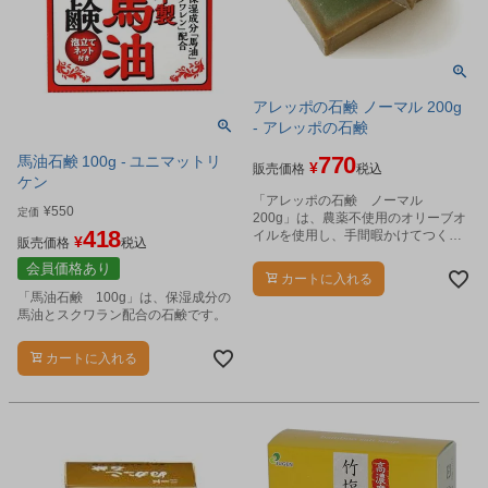
アレッポの石鹸 ノーマル 200g
- アレッポの石鹸
770
馬油石鹸 100g - ユニマットリ
¥
販売価格
税込
ケン
「アレッポの石鹸 ノーマル
¥
550
定価
200g」は、農薬不使用のオリーブオ
418
イルを使用し、手間暇かけてつくっ
¥
販売価格
税込
た石けんです。
会員価格あり
カートに入れる
「馬油石鹸 100g」は、保湿成分の
馬油とスクワラン配合の石鹸です。
カートに入れる