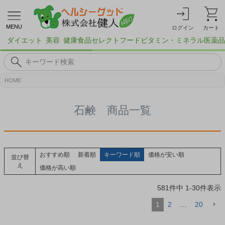
MENU
ログイン
カート
ダイエット
美容
健康食品
セレクトフード
ビタミン・ミネラル
医薬品
HOME
石鹸 商品一覧
おすすめ順
新着順
キーワード順
価格が安い順
並び替
え
価格が高い順
581
件中
1
-
30
件表示
1
2
…
20