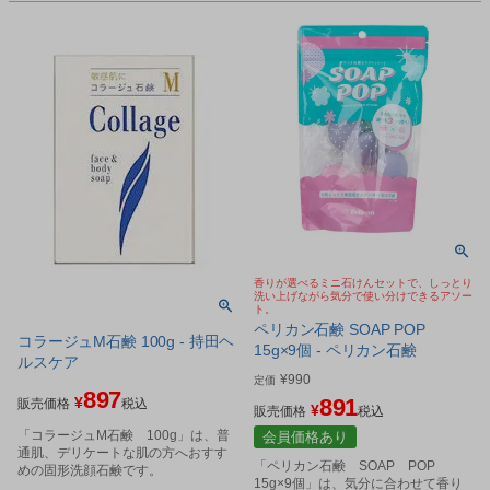
香りが選べるミニ石けんセットで、しっとり
洗い上げながら気分で使い分けできるアソー
ト。
ペリカン石鹸 SOAP POP
コラージュM石鹸 100g - 持田ヘ
15g×9個 - ペリカン石鹸
ルスケア
¥
990
定価
897
¥
891
販売価格
税込
¥
販売価格
税込
「コラージュM石鹸 100g」は、普
会員価格あり
通肌、デリケートな肌の方へおすす
「ペリカン石鹸 SOAP POP
めの固形洗顔石鹸です。
15g×9個」は、気分に合わせて香り