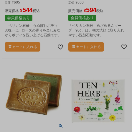
¥
605
¥
660
定価
定価
544
594
¥
¥
販売価格
税込
販売価格
税込
会員価格あり
会員価格あり
「ペリカン石鹸 うぬぼれボディ
「ペリカン石鹸 めざめるんソー
80g」は、ローズの香りを楽しみな
プ 90g」は、朝の洗顔に取り入れ
がらボディを洗い上げる石鹸です。
やすい洗顔石鹸です。
カートに入れる
カートに入れる