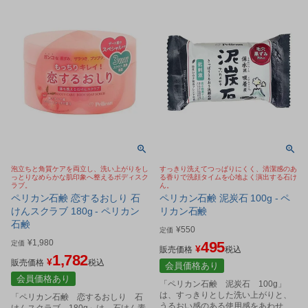
泡立ちと角質ケアを両立し、洗い上がりをし
すっきり洗えてつっぱりにくく、清潔感のあ
っとりなめらかな肌印象へ整えるボディスク
る香りで洗顔タイムを心地よく演出する石け
ラブ。
ん。
ペリカン石鹸 恋するおしり 石
ペリカン石鹸 泥炭石 100g - ペ
けんスクラブ 180g - ペリカン
リカン石鹸
石鹸
¥
550
定価
¥
1,980
495
定価
¥
販売価格
税込
1,782
¥
販売価格
税込
会員価格あり
会員価格あり
「ペリカン石鹸 泥炭石 100g」
は、すっきりとした洗い上がりと、
「ペリカン石鹸 恋するおしり 石
うるおい感のある使用感をあわせ持