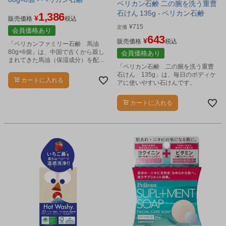
ペリカン石鹸 二の腕を洗う重曹
石けん 135g - ペリカン石鹸
1,386
¥
販売価格
税込
¥
715
定価
会員価格あり
643
¥
販売価格
税込
「ペリカンファミリー石鹸 馬油
80g×6個」は、中国で古くから親し
会員価格あり
まれてきた馬油（保湿成分）を配合
「ペリカン石鹸 二の腕を洗う重曹
した石けんです。
石けん 135g」は、毎日のボディケ
カートに入れる
アに使いやすい石けんです。
カートに入れる