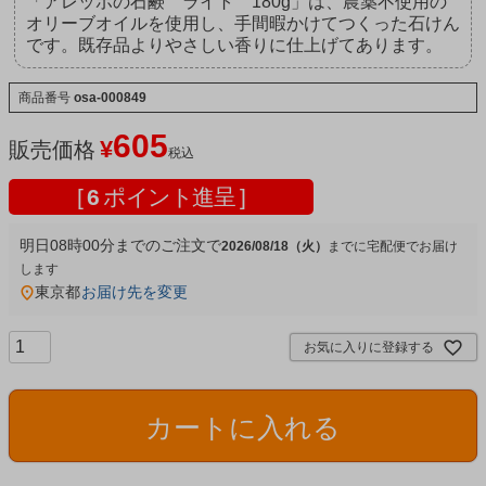
「アレッポの石鹸 ライト 180g」は、農薬不使用の
オリーブオイルを使用し、手間暇かけてつくった石けん
です。既存品よりやさしい香りに仕上げてあります。
商品番号
osa-000849
605
¥
販売価格
税込
[
6
ポイント進呈 ]
明日
08時00分
までのご注文で
2026/08/18（火）
宅配便
東京都
お届け先を変更
お気に入りに登録する
カートに入れる