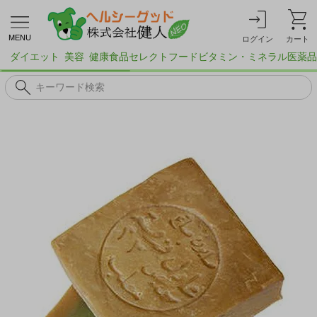
MENU
ログイン
カート
ダイエット
美容
健康食品
セレクトフード
ビタミン・ミネラル
医薬品