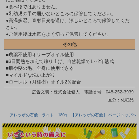
●食べ物ではありません。
●乳幼児の手の届かないところに保管してください。
●高温多湿、直射日光を避け、涼しいところで保管してくだ
さい。
●ご使用後は水気をよく切って保管してください。
その他
■農薬不使用オリーブオイル使用
■3日間熱を加えて練り上げ、自然乾燥で1～2年熟成
■肌や髪の毛、全身に使用できる
■マイルドな洗い上がり
■ローレル（月桂樹）オイル2％配合
広告文責：株式会社健人 電話番号 048-252-3939
区分：化粧品
アレッポの石鹸 ライト 180g 【アレッポの石鹸】 ページトップへ