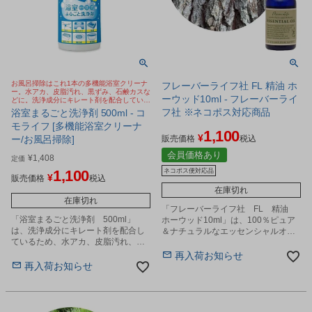
お風呂掃除はこれ1本の多機能浴室クリーナ
フレーバーライフ社 FL 精油 ホ
ー。水アカ、皮脂汚れ、黒ずみ、石鹸カスな
ーウッド10ml - フレーバーライ
どに。洗浄成分にキレート剤を配合している
ため、浴室のあらゆる汚れに使えます
フ社 ※ネコポス対応商品
浴室まるごと洗浄剤 500ml - コ
モライフ [多機能浴室クリーナ
1,100
¥
ー/お風呂掃除]
販売価格
税込
会員価格あり
¥
1,408
定価
1,100
ネコポス便対応品
¥
販売価格
税込
在庫切れ
在庫切れ
「フレーバーライフ社 FL 精油
「浴室まるごと洗浄剤 500ml」
ホーウッド10ml」は、100％ピュア
は、洗浄成分にキレート剤を配合し
＆ナチュラルなエッセンシャルオイ
ているため、水アカ、皮脂汚れ、黒
ルです。
ずみなどの浴室のあらゆる汚れに使
再入荷お知らせ
えます。
再入荷お知らせ