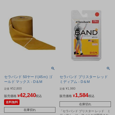
セラバンド 50ヤード(45ｍ) ゴ
セラバンド ブリスター レッド
ールド マックス - D＆M
ミディアム - D＆M
¥
52,800
¥
1,980
定価
定価
42,240
1,584
¥
¥
販売価格
税込
販売価格
税込
送料無料
在庫切れ
在庫切れ
「セラバンド ブリスター レッド ミ