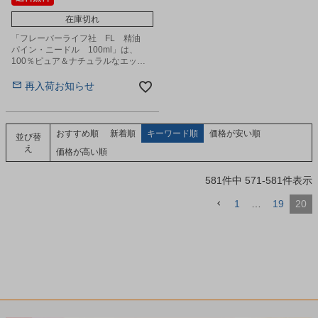
在庫切れ
「フレーバーライフ社 FL 精油
パイン・ニードル 100ml」は、
100％ピュア＆ナチュラルなエッセ
ンシャルオイルです。
再入荷お知らせ
おすすめ順
新着順
キーワード順
価格が安い順
並び替
え
価格が高い順
581
件中
571
-
581
件表示
1
…
19
20