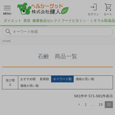
MENU
ログイン
カート
ダイエット
美容
健康食品
セレクトフード
ビタミン・ミネラル
医薬品
HOME
石鹸 商品一覧
おすすめ順
新着順
キーワード順
価格が安い順
並び替
え
価格が高い順
581
件中
571
-
581
件表示
1
…
19
20