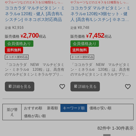
やフルーツなどのエキスを12種類をしっか
やフルーツなどのエキスを12種類をしっか
り配合
り配合
ココカラダ マルチビタミン・ミ
ココカラダ マルチビタミン・ミ
ネラルα 120粒 - 健人 [高含有/L
ネラルα 120粒×3個セット - 健
シスチン] ※ネコポス対応商品
人 [高含有/Lシスチン] ※ネコポ
ス対応商品
¥
2,916
¥
8,748
定価
定価
2,700
7,452
¥
¥
販売価格
税込
販売価格
税込
会員価格あり
会員価格あり
送料無料
送料無料
ネコポス便対応品
ネコポス便対応品
「ココカラダ NEW マルチビタミ
「ココカラダ NEW マルチビタミ
ン・ミネラルα 120粒」は、高含有
ン・ミネラルα 120粒」は、高含有
のマルチビタミンミネラルサプリメ
のマルチビタミンミネラルサプリメ
ントです。
ントです。
詳細を見る
詳細を見る
おすすめ順
新着順
キーワード順
価格が安い順
並び替
え
価格が高い順
82
件中
1
-
30
件表示