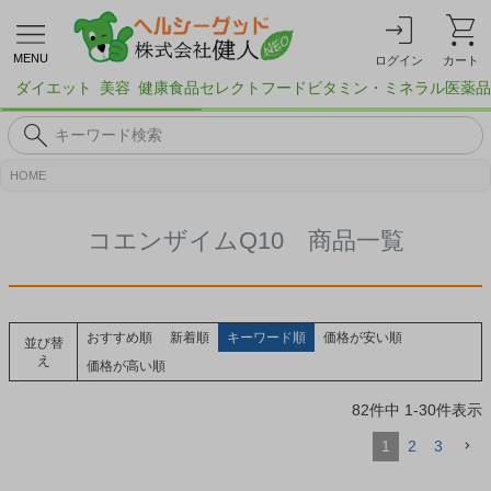
MENU
ログイン
カート
ダイエット
美容
健康食品
セレクトフード
ビタミン・ミネラル
医薬品
HOME
コエンザイムQ10 商品一覧
おすすめ順
新着順
キーワード順
価格が安い順
並び替
え
価格が高い順
82
件中
1
-
30
件表示
1
2
3