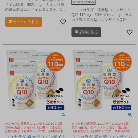
ネコポス便対応品
ザイムQ10 60粒」は、カネカ社製
の還元型コエンザイムＱ１０を、1日
「ココカラダ 還元型コエンザイム
2粒中に100mg配合し、さらにビタ
Q10 110mg 60カプセル」は、カネ
ミンEを配合した栄養機能食品（ビタ
カ社製の還元型コエンザイムQ10
カートに入れる
ミンＥ）です。
を、1日2カプセル中に110mg配合し
た、高含有サプリメントです。
詳細を見る
カネカ社の還元型コエンザイムQ10を1日
カネカ社の還元型コエンザイムQ10を1日
110mg配合。ダイレクトに働く「還元型」
110mg配合。ダイレクトに働く「還元型」
は酸化型よりも効率いいです。基材油や着色
は酸化型よりも効率いいです。基材油や着色
カプセルにもこだわり。
カプセルにもこだわり。
ココカラダ 還元型コエンザイム
ココカラダ 還元型コエンザイム