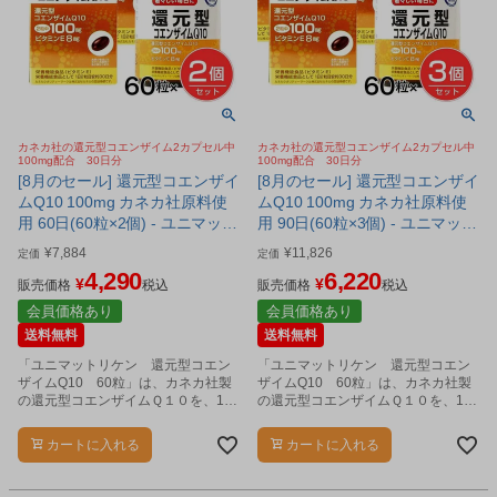
カネカ社の還元型コエンザイム2カプセル中
カネカ社の還元型コエンザイム2カプセル中
100mg配合 30日分
100mg配合 30日分
[8月のセール] 還元型コエンザイ
[8月のセール] 還元型コエンザイ
ムQ10 100mg カネカ社原料使
ムQ10 100mg カネカ社原料使
用 60日(60粒×2個) - ユニマット
用 90日(60粒×3個) - ユニマット
リケン [カネカ社原料/100mg]
リケン [カネカ社原料/100mg]
¥
7,884
¥
11,826
定価
定価
4,290
6,220
¥
¥
販売価格
税込
販売価格
税込
会員価格あり
会員価格あり
送料無料
送料無料
「ユニマットリケン 還元型コエン
「ユニマットリケン 還元型コエン
ザイムQ10 60粒」は、カネカ社製
ザイムQ10 60粒」は、カネカ社製
の還元型コエンザイムＱ１０を、1日
の還元型コエンザイムＱ１０を、1日
2粒中に100mg配合し、さらにビタ
2粒中に100mg配合し、さらにビタ
ミンEを配合した栄養機能食品（ビタ
ミンEを配合した栄養機能食品（ビタ
カートに入れる
カートに入れる
ミンＥ）です。
ミンＥ）です。