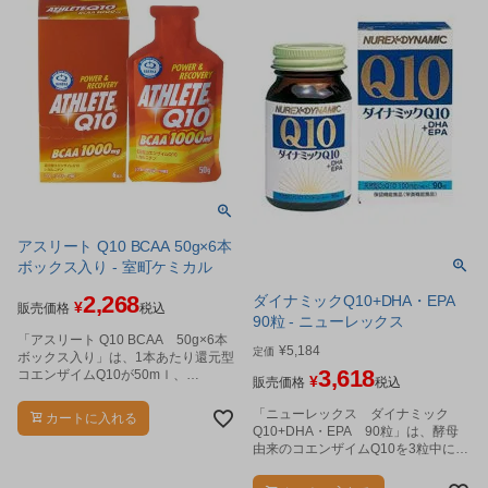
アスリート Q10 BCAA 50g×6本
ボックス入り - 室町ケミカル
2,268
ダイナミックQ10+DHA・EPA
¥
販売価格
税込
90粒 - ニューレックス
「アスリート Q10 BCAA 50g×6本
¥
5,184
定価
ボックス入り」は、1本あたり還元型
3,618
コエンザイムQ10が50mｌ、
¥
販売価格
税込
BCAA1000mgとL-カルニチン250mg
を配合したジェルです。
「ニューレックス ダイナミック
カートに入れる
Q10+DHA・EPA 90粒」は、酵母
由来のコエンザイムQ10を3粒中に
100mg含有しています。