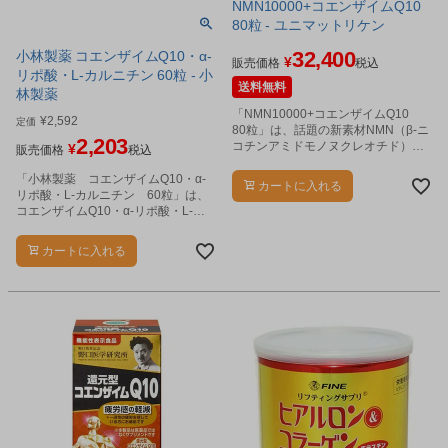
NMN10000+コエンザイムQ10
80粒 - ユニマットリケン
32,400
小林製薬 コエンザイムQ10・α-
¥
販売価格
税込
リポ酸・L-カルニチン 60粒 - 小
送料無料
林製薬
「NMN10000+コエンザイムQ10
¥
2,592
定価
80粒」は、話題の新素材NMN（β-ニ
2,203
コチンアミドモノヌクレオチド）を1
¥
販売価格
税込
箱（80粒）当たり10,000mg配合
し、さらに還元型コエンザイムQ10
「小林製薬 コエンザイムQ10・α-
カートに入れる
を配合した、若々しい毎日を応援す
リポ酸・L-カルニチン 60粒」は、
る栄養補助食品です。
コエンザイムQ10・α-リポ酸・L-カ
ルニチンの3つの成分をまとめて摂取
することができます。
カートに入れる