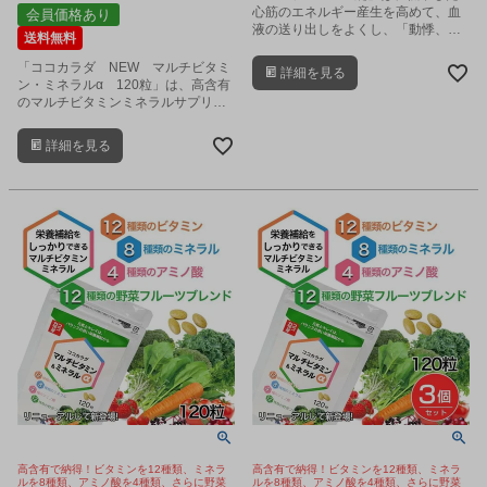
心筋のエネルギー産生を高めて、血
会員価格あり
液の送り出しをよくし、「動悸、息
送料無料
切れ、むくみ」を緩和します。
「ココカラダ NEW マルチビタミ
詳細を見る
ン・ミネラルα 120粒」は、高含有
のマルチビタミンミネラルサプリメ
ントです。
詳細を見る
高含有で納得！ビタミンを12種類、ミネラ
高含有で納得！ビタミンを12種類、ミネラ
ルを8種類、アミノ酸を4種類、さらに野菜
ルを8種類、アミノ酸を4種類、さらに野菜