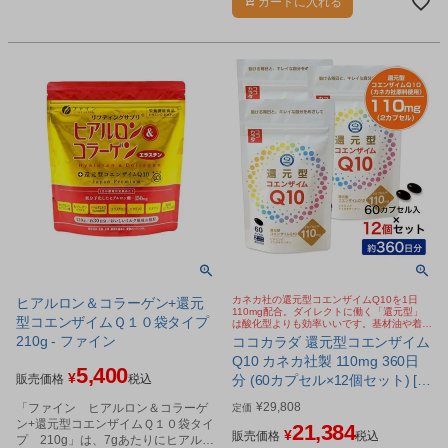
カートに入れる
カネカ社の還元型コエンザイムQ10を1日
ヒアルロン＆コラーゲン+還元
110mg配合。ダイレクトに働く「還元型」
型コエンザイムＱ１０袋タイプ
は酸化型よりも効率いいです。基材油や着色
カプセルにもこだわり。
210g - ファイン
ココカラダ 還元型コエンザイム
Q10 カネカ社製 110mg 360日
5,400
¥
販売価格
税込
分 (60カプセル×12個セット) [高
含有/還元型COQ10]
¥
29,808
「ファイン ヒアルロン＆コラーゲ
定価
ン+還元型コエンザイムＱ１０袋タイ
21,384
¥
販売価格
税込
プ 210g」は、7gあたりにヒアルロ