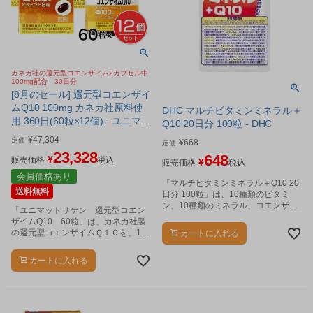
カネカ社の還元型コエンザイム2カプセル中
100mg配合 30日分
[8月のセール] 還元型コエンザイ
ムQ10 100mg カネカ社原料使
DHC マルチビタミンミネラル＋
用 360日(60粒×12個) - ユニマッ
Q10 20日分 100粒 - DHC
トリケン [カネカ社原料/100mg]
¥
47,304
定価
¥
668
定価
23,328
648
¥
販売価格
税込
¥
販売価格
税込
会員価格あり
「マルチビタミンミネラル＋Q10 20
送料無料
日分 100粒」は、10種類のビタミ
ン、10種類のミネラル、コエンザイ
「ユニマットリケン 還元型コエン
ムQ10が一度にまとめて摂取できる
ザイムQ10 60粒」は、カネカ社製
栄養機能食品(ナイアシン、パントテ
の還元型コエンザイムＱ１０を、1日
カートに入れる
ン酸、ビオチン、β-カロテン、ビタ
2粒中に100mg配合し、さらにビタ
ミンB1、ビタミンB2、ビタミン
ミンEを配合した栄養機能食品（ビタ
カートに入れる
B6、ビタミンB12、ビタミンC、ビ
ミンＥ）です。
タミンD、ビタミンE、カルシウム、
鉄、亜鉛、銅、マグネシウム)です。