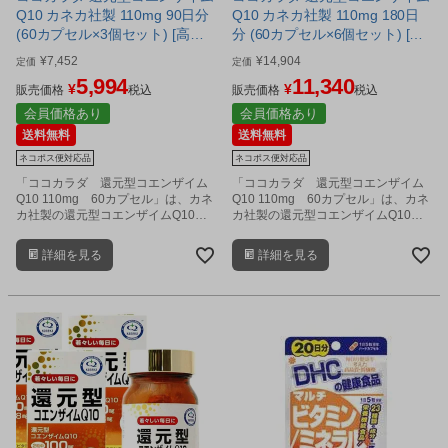
Q10 カネカ社製 110mg 90日分
Q10 カネカ社製 110mg 180日
(60カプセル×3個セット) [高含
分 (60カプセル×6個セット) [高
有/還元型COQ10] ※ネコポス対
含有/還元型COQ10] ※ネコポス
¥
7,452
¥
14,904
定価
定価
応商品
対応商品
5,994
11,340
¥
¥
販売価格
税込
販売価格
税込
会員価格あり
会員価格あり
送料無料
送料無料
ネコポス便対応品
ネコポス便対応品
「ココカラダ 還元型コエンザイム
「ココカラダ 還元型コエンザイム
Q10 110mg 60カプセル」は、カネ
Q10 110mg 60カプセル」は、カネ
カ社製の還元型コエンザイムQ10
カ社製の還元型コエンザイムQ10
を、1日2カプセル中に110mg配合し
を、1日2カプセル中に110mg配合し
た、高含有サプリメントです。
た、高含有サプリメントです。
詳細を見る
詳細を見る