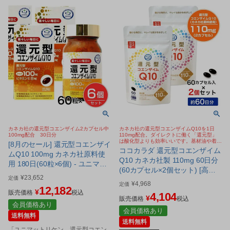
カネカ社の還元型コエンザイム2カプセル中
カネカ社の還元型コエンザイムQ10を1日
100mg配合 30日分
110mg配合。ダイレクトに働く「還元型」
は酸化型よりも効率いいです。基材油や着色
[8月のセール] 還元型コエンザイ
カプセルにもこだわり。
ココカラダ 還元型コエンザイム
ムQ10 100mg カネカ社原料使
Q10 カネカ社製 110mg 60日分
用 180日(60粒×6個) - ユニマッ
(60カプセル×2個セット) [高含
トリケン [カネカ社原料/100mg]
¥
23,652
定価
有/還元型COQ10] ※ネコポス対
¥
4,968
定価
12,182
応商品
¥
販売価格
税込
4,104
¥
販売価格
税込
会員価格あり
会員価格あり
送料無料
送料無料
「ユニマットリケン 還元型コエン