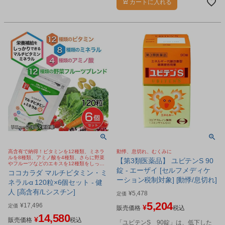
カートに入れる
高含有で納得！ビタミンを12種類、ミネラ
動悸、息切れ、むくみに
ルを8種類、アミノ酸を4種類、さらに野菜
【第3類医薬品】 ユビテンS 90
やフルーツなどのエキスを12種類をしっか
錠 - エーザイ [セルフメディケ
り配合
ココカラダ マルチビタミン・ミ
ーション税制対象] [動悸/息切れ]
ネラルα 120粒×6個セット - 健
人 [高含有/Lシスチン]
¥
5,478
定価
5,204
¥
17,496
定価
¥
販売価格
税込
14,580
¥
販売価格
税込
「ユビテンS 90錠」は、低下した