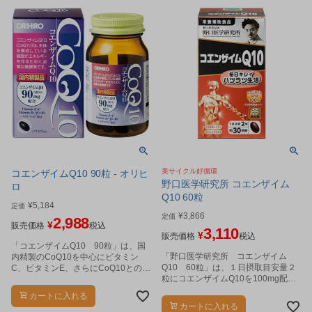
美サイクル好循環
コエンザイムQ10 90粒 - オリヒ
野口医学研究所 コエンザイム
ロ
Q10 60粒
¥
5,184
定価
¥
3,866
定価
2,988
¥
販売価格
税込
3,110
¥
販売価格
税込
「コエンザイムQ10 90粒」は、国
「野口医学研究所 コエンザイム
内精製のCoQ10を中心にビタミン
Q10 60粒」は、１日摂取目安量２
C、ビタミンE、さらにCoQ10との併
粒にコエンザイムQ10を100mg配合
用がおすすめのバイオペリンを配合
しています。
しました。
カートに入れる
カートに入れる