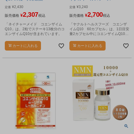
¥
2,430
¥
3,240
定価
定価
2,307
2,700
¥
¥
販売価格
税込
販売価格
税込
「ネイチャーメイド コエンザイム
「ヤクルトヘルスフーズ コエンザ
Q10」は、2粒でステーキ13枚分のコ
イムQ10 60カプセル」は、1日目安
エンザイムQ10が含まれています。
量2カプセル中にコエンザイムQ10を
100mg配合した健康補助食品です。
カートに入れる
カートに入れる