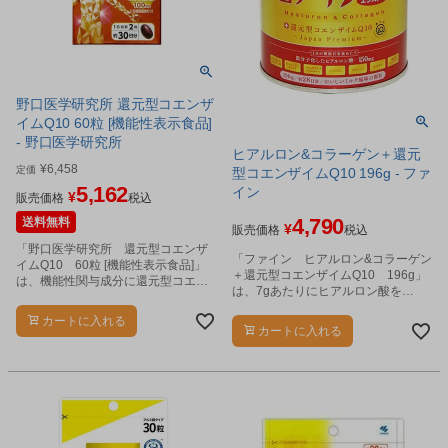
野口医学研究所 還元型コエンザ
イムQ10 60粒 [機能性表示食品]
- 野口医学研究所
ヒアルロン&コラーゲン＋還元
¥
6,458
定価
型コエンザイムQ10 196g - ファ
5,162
イン
¥
販売価格
税込
4,790
送料無料
¥
販売価格
税込
「野口医学研究所 還元型コエンザ
「ファイン ヒアルロン&コラーゲン
イムQ10 60粒 [機能性表示食品]」
＋還元型コエンザイムQ10 196g」
は、機能性関与成分に還元型コエン
は、7gあたりにヒアルロン酸を
ザイムQ10を使用した機能性表示食
150mg配合した栄養機能食品（ビタ
品です。
カートに入れる
ミンC、ビオチン)です。
カートに入れる