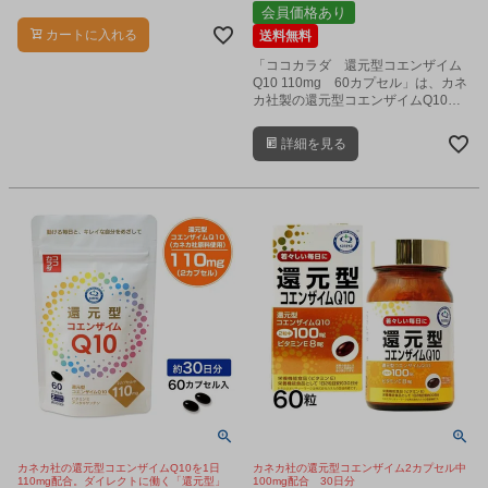
ン酸を150mg配合した栄養機能食品
会員価格あり
（ビタミンC、ビオチン)です。
カートに入れる
送料無料
「ココカラダ 還元型コエンザイム
Q10 110mg 60カプセル」は、カネ
カ社製の還元型コエンザイムQ10
を、1日2カプセル中に110mg配合し
た、高含有サプリメントです。
詳細を見る
カネカ社の還元型コエンザイムQ10を1日
カネカ社の還元型コエンザイム2カプセル中
110mg配合。ダイレクトに働く「還元型」
100mg配合 30日分