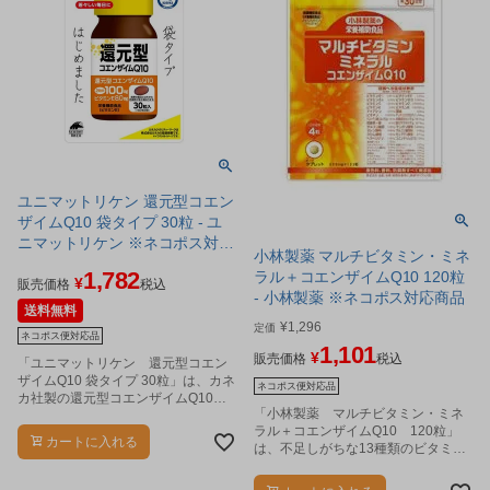
ユニマットリケン 還元型コエン
ザイムQ10 袋タイプ 30粒 - ユ
ニマットリケン ※ネコポス対応
小林製薬 マルチビタミン・ミネ
商品
1,782
ラル＋コエンザイムQ10 120粒
¥
販売価格
税込
- 小林製薬 ※ネコポス対応商品
送料無料
¥
1,296
定価
ネコポス便対応品
1,101
¥
販売価格
税込
「ユニマットリケン 還元型コエン
ザイムQ10 袋タイプ 30粒」は、カネ
ネコポス便対応品
カ社製の還元型コエンザイムQ10を1
「小林製薬 マルチビタミン・ミネ
日2粒中に100mg配合し、さらにビ
ラル＋コエンザイムQ10 120粒」
タミンEを配合した栄養機能食品(ビ
カートに入れる
は、不足しがちな13種類のビタミ
タミンE)です
ン、9種類のミネラルをバランスよく
摂取できます。