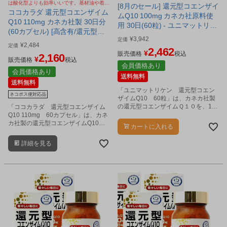
は酸化型よりも効率いいです。基材油や着色
[8月のセール] 還元型コエンザイ
カプセルにもこだわり。
ココカラダ 還元型コエンザイム
ムQ10 100mg カネカ社原料使
Q10 110mg カネカ社製 30日分
用 30日(60粒) - ユニマットリケ
(60カプセル) [高含有/還元型
ン [カネカ社原料/100mg]
¥
3,942
定価
COQ10] ※ネコポス対応商品
¥
2,484
定価
2,462
¥
販売価格
税込
2,160
¥
販売価格
税込
会員価格あり
会員価格あり
送料無料
送料無料
「ユニマットリケン 還元型コエン
ネコポス便対応品
ザイムQ10 60粒」は、カネカ社製
の還元型コエンザイムＱ１０を、1日
「ココカラダ 還元型コエンザイム
2粒中に100mg配合し、さらにビタ
Q10 110mg 60カプセル」は、カネ
ミンEを配合した栄養機能食品（ビタ
カ社製の還元型コエンザイムQ10
カートに入れる
ミンＥ）です。
を、1日2カプセル中に110mg配合し
た、高含有サプリメントです。
詳細を見る