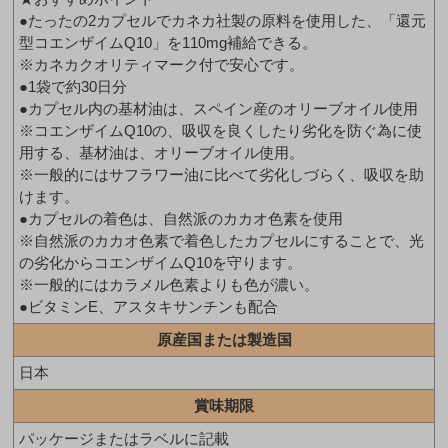
●たったの2カプセルでカネカ社製の原料を使用した、「還元
型コエンザイムQ10」を110mg補給できる。
※カネカクオリティマーク付で安心です。
●1袋で約30日分
●カプセル内の基材油は、スペイン産のオリーブオイル使用
※コエンザイムQ10の、吸収を良くしたり劣化を防ぐ為に使
用する、基材油は、オリーブオイル使用。
※一般的にはサフラワー油に比べて劣化しづらく、吸収を助
けます。
●カプセルの着色は、自然派のカカオ色素を使用
※自然派のカカオ色素で着色したカプセルにすることで、光
の劣化からコエンザイムQ10を守ります。
※一般的にはカラメル色素よりも色が濃い。
●ビタミンE、アスタキサンチンも配合
原産国または製造国
日本
賞味期限
パッケージまたはラベルに記載