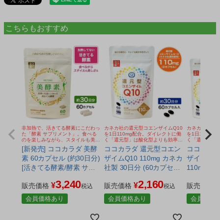
こちらもおすすめ
非加熱で、活きてる酵素にこだわっ
カネカ社の還元型コエンザイムQ10
カネカ社の還元
た「酵素 サプリメント」。食べる
を1日110mg配合。ダイレクトに働
を1日110m
のを楽しみながら、スタイルも美し
く「還元型」は酸化型よりも効率い
く「還元型」
さも。2カプセル中660mgの活きて
いです。基材油や着色カプセルにも
いです。基材
[新発売] ココカラダ 美酵
ココカラダ 還元型コエン
ココカラダ
る酵素含有の麹酵素。エクオール乳
こだわり。
こだわり。
素 60カプセル (約30日分)
ザイムQ10 110mg カネカ
ザイムQ1
酸菌、ブラックジンジャーも配合
[活きてる酵素/酵素 サプ
社製 30日分 (60カプセル)
110mg 6
リ] ※ネコポス対応商品
[高含有/還元型COQ10] ※
ル×2個セッ
3,240
2,160
¥
¥
販売価格
ネコポス対応商品
販売価格
元型COQ10] ※ネ
販売価格
税込
税込
対応商品
会員価格あり
会員価格あり
会員価格