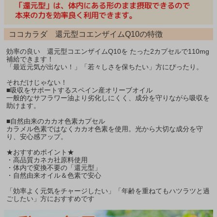
ココカラダ 還元型コエンザイムQ10の特徴
効率の良い 還元型コエンザイムQ10を たった2カプセルで110mg
補給できます！
「最近元気が出ない！」「若々しさを保ちたい」方にぴったり。
それだけじゃない！
■吸収をサポートするスペイン産オリーブオイル
一般的なサフラワー油より劣化しにくく、成分を守りながら吸収を
助けます。
■自然由来のカカオ色素カプセル
カラメル色素ではなくカカオ色素を使用。光から大切な成分を守
り、安心感アップ。
★おすすめポイント★
・高品質カネカ社原料使用
・体内で変換不要の「還元型」
・自然由来オイル＆色素で安心
「効率よく元気をチャージしたい」「年齢を重ねてもハツラツと過
ごしたい」方におすすめです