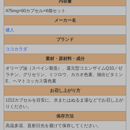
内容量
475mg×60カプセル×6個セット
メーカー名
健人
ブランド
ココカラダ
素材・原材料・成分
オリーブ油（スペイン製造）、還元型コエンザイムQ10／ゼ
ラチン、グリセリン、ミツロウ、カカオ色素、抽出ビタミン
E、ヘマトコッカス藻色素
お召し上がり方
1日2カプセルを目安に、水またはぬるま湯などでお召し上が
りください。
保存方法
高温多湿、直射日光を避けて保存してください。