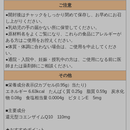
ご注意
●開封後はチャックをしっかり閉めて保存し、お早めにお召
し上がりください。
●乳幼児の手の届かない所に保管してください。
●原材料名をよくご覧になり、これらの食品にアレルギーが
ある方はご使用をお控えください。
●体質・体調に合わない場合は、ご使用を中止してくださ
い。
●通院・入院中、妊娠・授乳中の方は、ご使用になる前に医
師または薬剤師にご相談ください。
その他
■栄養成分表示(2カプセル(0.95g）当たり)
エネルギー 6.63kcal たんぱく質 0.25g 脂質 0.59g 炭水化
物 0.08g 食塩相当量 0.0004g ビタミンE 5mg
■主要成分
還元型コエンザイムQ10 110mg
★おすすめポイント