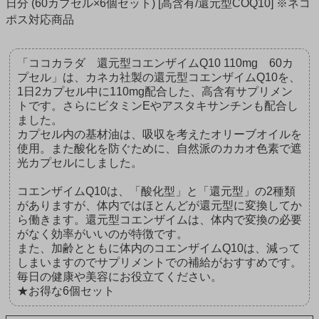
日分 (60カプセル×6個セット) [高含有/還元型COQ10] ※ネコ
ポス対応商品
「ココカラダ 還元型コエンザイムQ10 110mg 60カ
プセル」は、カネカ社製の還元型コエンザイムQ10を、
1日2カプセル中に110mg配合した、高含有サプリメン
トです。さらにビタミンEやアスタキサンチンも配合し
ました。
カプセル内の基材油は、吸収を考えたオリーブオイルを
使用。また酸化を防ぐために、自然派のカカオ色素で遮
光カプセルにしました。
コエンザイムQ10は、「酸化型」と「還元型」の2種類
がありますが、体内ではほとんどが還元型に変換してか
ら働きます。還元型コエンザイムは、体内で変換の必要
がなく効率がいいのが特徴です。
また、加齢とともに体内のコエンザイムQ10は、減って
しまいますのでサプリメントでの補給がおすすめです。
毎日の健康や美容にお役立てください。
★お得な6個セット