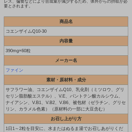
レス、偏食などにより合成量が減少するため、体外からの摂取が必
要とされます。
商品名
コエンザイムQ10-30
内容量
390mg×60粒
メーカー名
ファイン
素材・原材料・成分
サフラワー油、コエンザイムQ10、乳化剤（ミツロウ、グリ
セリン脂肪酸エステル）、V.E、パントテン酸カルシウム、
ナイアシン、V.B1、V.B2、V.B6、被包材（ゼラチン、グリセ
リン、カラメル色素）（原材料の一部に大豆含む）
お召し上がり方
1日1～2粒を目安に、水またはぬるま湯でお召しあがりくだ