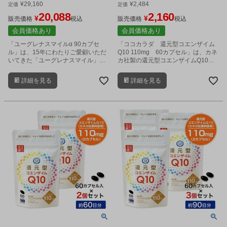
プリ] [みどり麹/ユーグレナサプ
COQ10] ※ネコポス対応商品
¥
29,160
¥
2,484
定価
定価
リ]
20,088
2,160
¥
¥
販売価格
税込
販売価格
税込
会員価格あり
会員価格あり
「ユーグレナスマイルα 90カプセ
「ココカラダ 還元型コエンザイム
ル」は、15年にわたりご愛顧いただ
Q10 110mg 60カプセル」は、カネ
いてきた「ユーグレナスマイル」を
カ社製の還元型コエンザイムQ10
ベースに、発酵素材を新たに加えて
を、1日2カプセル中に110mg配合し
進化したユーグレナサプリメントで
た、高含有サプリメントです。
詳細を見る
詳細を見る
す。