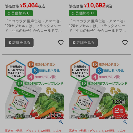
ネコポス対応商品
5,464
10,692
¥
¥
販売価格
税込
販売価格
税込
会員価格あり
会員価格あり
「ココカラダ 亜麻仁油（アマニ油）
「ココカラダ 亜麻仁油（アマニ油）
120カプセル」は、フラックスシー
120カプセル」は、フラックスシー
ド（亜麻の種子）からコールドプレ
ド（亜麻の種子）からコールドプレ
ス（低温圧搾）製法で抽出したオメ
ス（低温圧搾）製法で抽出したオメ
ガ3脂肪酸（αリノレン酸）を豊富に
ガ3脂肪酸（αリノレン酸）を豊富に
詳細を見る
詳細を見る
含むサプリメントです。
含むサプリメントです。
高含有で納得！ビタミンを12種類、ミネラ
高含有で納得！ビタミンを12種類、ミネラ