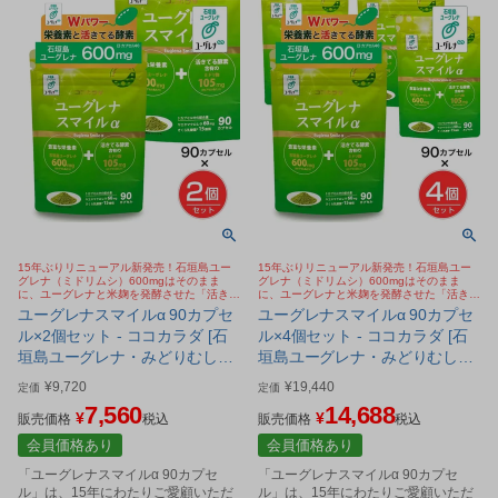
15年ぶりリニューアル新発売！石垣島ユー
15年ぶりリニューアル新発売！石垣島ユー
グレナ（ミドリムシ）600mgはそのまま
グレナ（ミドリムシ）600mgはそのまま
に、ユーグレナと米麹を発酵させた「活きた
に、ユーグレナと米麹を発酵させた「活きた
酵素を含むみどり麹」を新配合。八重山クロ
酵素を含むみどり麹」を新配合。八重山クロ
ユーグレナスマイルα 90カプセ
ユーグレナスマイルα 90カプセ
レラ・乳酸菌をプラス。おすすめ野菜 サプ
レラ・乳酸菌をプラス。おすすめ野菜 サプ
ル×2個セット - ココカラダ [石
ル×4個セット - ココカラダ [石
リ
リ
垣島ユーグレナ・みどりむしサ
垣島ユーグレナ・みどりむしサ
プリ] [みどり麹/ユーグレナサプ
プリ] [みどり麹/ユーグレナサプ
¥
9,720
¥
19,440
定価
定価
リ] ※ネコポス対応商品
リ]
7,560
14,688
¥
¥
販売価格
税込
販売価格
税込
会員価格あり
会員価格あり
「ユーグレナスマイルα 90カプセ
「ユーグレナスマイルα 90カプセ
ル」は、15年にわたりご愛顧いただ
ル」は、15年にわたりご愛顧いただ