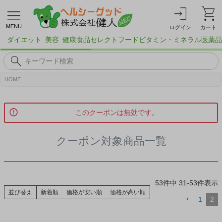
MENU
ログイン
カート
ダイエット
美容
健康食品
セレクトフード
ビタミン・ミネラル
医薬品
HOME
このクーポンは無効です。
クーポン対象商品一覧
53
件中
31
-
53
件表示
並び替え
新着順
価格が安い順
価格が高い順
1
2