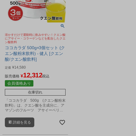
溶かすだけで運動時に飲みやすい！クエン酸
にアサイー・コラーゲンなどを配合したクエ
ン酸飲料
ココカラダ 500g×3個セット (ク
エン酸粉末飲料) - 健人 [クエン
酸/クエン酸飲料]
¥
14,580
定価
12,312
¥
販売価格
税込
会員価格あり
在庫切れ
「ココカラダ 500g (クエン酸粉末
飲料)」は、クエン酸を主成分に、ア
マゾンのフルーツ アサイーベリ
ー、L-カルニチン、クレアチン、コ
ラーゲン、グルコサミン、アミノ
詳細を見る
酸、ビタミンなどをバランス良く配
合した健康粉末飲料です。