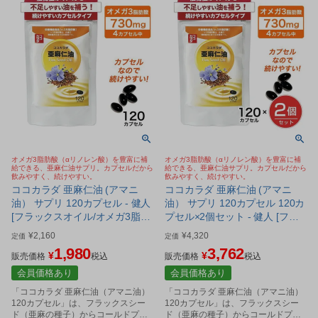
オメガ3脂肪酸（αリノレン酸）を豊富に補
オメガ3脂肪酸（αリノレン酸）を豊富に補
給できる、亜麻仁油サプリ。カプセルだから
給できる、亜麻仁油サプリ。カプセルだから
飲みやすく、続けやすい。
飲みやすく、続けやすい。
ココカラダ 亜麻仁油 (アマニ
ココカラダ 亜麻仁油 (アマニ
油） サプリ 120カプセル - 健人
油） サプリ 120カプセル 120カ
[フラックスオイル/オメガ3脂肪
プセル×2個セット - 健人 [フラ
酸] ※ネコポス対応商品
ックスオイル/オメガ3脂肪酸] ※
¥
2,160
¥
4,320
定価
定価
ネコポス対応商品
1,980
3,762
¥
¥
販売価格
税込
販売価格
税込
会員価格あり
会員価格あり
「ココカラダ 亜麻仁油（アマニ油）
「ココカラダ 亜麻仁油（アマニ油）
120カプセル」は、フラックスシー
120カプセル」は、フラックスシー
ド（亜麻の種子）からコールドプレ
ド（亜麻の種子）からコールドプレ