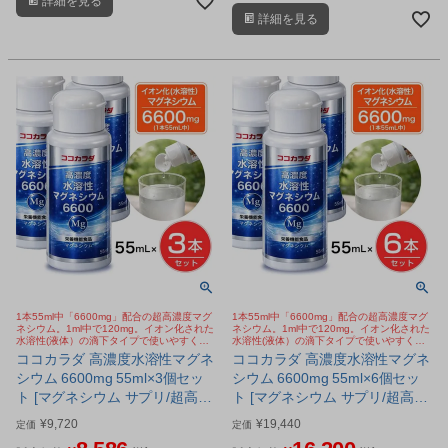
詳細を見る
です。
詳細を見る
1本55ml中「6600mg」配合の超高濃度マグ
1本55ml中「6600mg」配合の超高濃度マグ
ネシウム。1ml中で120mg。イオン化された
ネシウム。1ml中で120mg。イオン化された
水溶性(液体）の滴下タイプで使いやすく、
水溶性(液体）の滴下タイプで使いやすく、
取り込まれやすい。塩化マグネシウム。
取り込まれやすい。塩化マグネシウム。
ココカラダ 高濃度水溶性マグネ
ココカラダ 高濃度水溶性マグネ
シウム 6600mg 55ml×3個セッ
シウム 6600mg 55ml×6個セッ
ト [マグネシウム サプリ/超高濃
ト [マグネシウム サプリ/超高濃
度マグネシウム]
度マグネシウム]
¥
9,720
¥
19,440
定価
定価