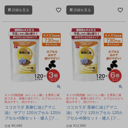
ス（低温圧搾）製法で抽出したオメ
ス（低温圧搾）製法で抽出したオメ
ガ3脂肪酸（αリノレン酸）を豊富に
ガ3脂肪酸（αリノレン酸）を豊富に
詳細を見る
詳細を見る
含むサプリメントです。
含むサプリメントです。
オメガ3脂肪酸（αリノレン酸）を豊富に補
オメガ3脂肪酸（αリノレン酸）を豊富に補
給できる、亜麻仁油サプリ。カプセルだから
給できる、亜麻仁油サプリ。カプセルだから
飲みやすく、続けやすい。
飲みやすく、続けやすい。
ココカラダ 亜麻仁油 (アマニ
ココカラダ 亜麻仁油 (アマニ
油） サプリ 120カプセル 120カ
油） サプリ 120カプセル 120カ
プセル×3個セット - 健人 [フラ
プセル×6個セット - 健人 [フラ
ックスオイル/オメガ3脂肪酸] ※
ックスオイル/オメガ3脂肪酸]
¥
6,480
¥
12,960
定価
定価