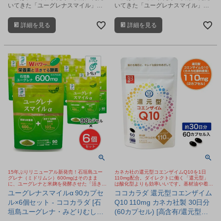
いてきた「ユーグレナスマイル」を
いてきた「ユーグレナスマイル」を
ベースに、発酵素材を新たに加えて
ベースに、発酵素材を新たに加えて
進化したユーグレナサプリメントで
進化したユーグレナサプリメントで
詳細を見る
詳細を見る
す。
す。
15年ぶりリニューアル新発売！石垣島ユー
カネカ社の還元型コエンザイムQ10を1日
グレナ（ミドリムシ）600mgはそのまま
110mg配合。ダイレクトに働く「還元型」
に、ユーグレナと米麹を発酵させた「活きた
は酸化型よりも効率いいです。基材油や着色
酵素を含むみどり麹」を新配合。八重山クロ
カプセルにもこだわり。
ユーグレナスマイルα 90カプセ
ココカラダ 還元型コエンザイム
レラ・乳酸菌をプラス。おすすめ野菜 サプ
ル×6個セット - ココカラダ [石
Q10 110mg カネカ社製 30日分
リ
垣島ユーグレナ・みどりむしサ
(60カプセル) [高含有/還元型