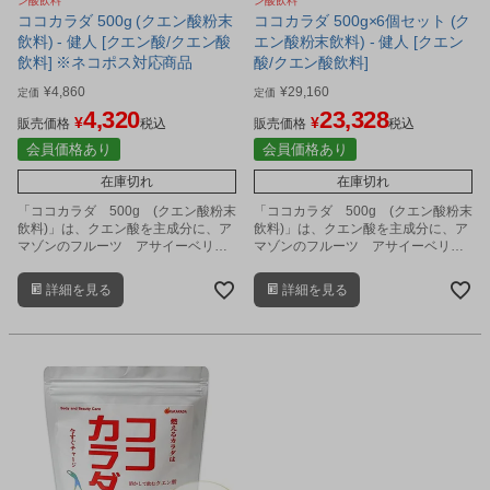
ン酸飲料
ン酸飲料
ココカラダ 500g (クエン酸粉末
ココカラダ 500g×6個セット (ク
飲料) - 健人 [クエン酸/クエン酸
エン酸粉末飲料) - 健人 [クエン
飲料] ※ネコポス対応商品
酸/クエン酸飲料]
¥
4,860
¥
29,160
定価
定価
4,320
23,328
¥
¥
販売価格
税込
販売価格
税込
会員価格あり
会員価格あり
在庫切れ
在庫切れ
「ココカラダ 500g (クエン酸粉末
「ココカラダ 500g (クエン酸粉末
飲料)」は、クエン酸を主成分に、ア
飲料)」は、クエン酸を主成分に、ア
マゾンのフルーツ アサイーベリ
マゾンのフルーツ アサイーベリ
ー、L-カルニチン、クレアチン、コ
ー、L-カルニチン、クレアチン、コ
ラーゲン、グルコサミン、アミノ
ラーゲン、グルコサミン、アミノ
詳細を見る
詳細を見る
酸、ビタミンなどをバランス良く配
酸、ビタミンなどをバランス良く配
合した健康粉末飲料です。
合した健康粉末飲料です。