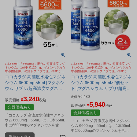
1本55ml中「6600mg」配合の超高濃度マグ
1本55ml中「6600mg」配合の超高濃度マグ
ネシウム。1ml中で120mg。イオン化された
ネシウム。1ml中で120mg。イオン化された
水溶性(液体）の滴下タイプで使いやすく、
水溶性(液体）の滴下タイプで使いやすく、
取り込まれやすい。塩化マグネシウム。
取り込まれやすい。塩化マグネシウム。
ココカラダ 高濃度水溶性マグネ
ココカラダ 高濃度水溶性マグネ
シウム 6600mg 55ml [マグネシ
シウム 6600mg 55ml×2個セッ
ウム サプリ/超高濃度マグネシ
ト [マグネシウム サプリ/超高濃
ウム]
度マグネシウム]
¥
6,480
3,240
定価
¥
販売価格
税込
5,940
¥
販売価格
税込
会員価格あり
会員価格あり
「ココカラダ 高濃度水溶性マグネシ
ウム 6600mg 55ml」は、1本55mL
「ココカラダ 高濃度水溶性マグネシ
中に6600mgのマグネシウムを含有
ウム 6600mg 55ml」は、1本55mL
した水溶性の超高濃度マグネシウム
中に6600mgのマグネシウムを含有
です。
した水溶性の超高濃度マグネシウム