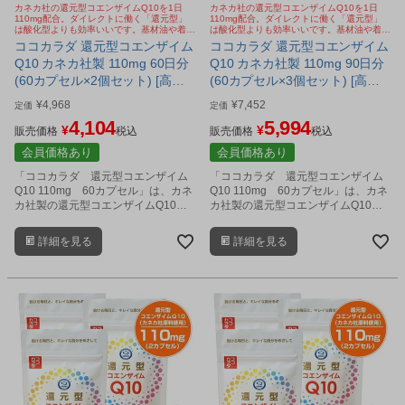
カネカ社の還元型コエンザイムQ10を1日
カネカ社の還元型コエンザイムQ10を1日
110mg配合。ダイレクトに働く「還元型」
110mg配合。ダイレクトに働く「還元型」
は酸化型よりも効率いいです。基材油や着色
は酸化型よりも効率いいです。基材油や着色
カプセルにもこだわり。
カプセルにもこだわり。
ココカラダ 還元型コエンザイム
ココカラダ 還元型コエンザイム
Q10 カネカ社製 110mg 60日分
Q10 カネカ社製 110mg 90日分
(60カプセル×2個セット) [高含
(60カプセル×3個セット) [高含
有/還元型COQ10] ※ネコポス対
有/還元型COQ10] ※ネコポス対
¥
4,968
¥
7,452
定価
定価
応商品
応商品
4,104
5,994
¥
¥
販売価格
税込
販売価格
税込
会員価格あり
会員価格あり
「ココカラダ 還元型コエンザイム
「ココカラダ 還元型コエンザイム
Q10 110mg 60カプセル」は、カネ
Q10 110mg 60カプセル」は、カネ
カ社製の還元型コエンザイムQ10
カ社製の還元型コエンザイムQ10
を、1日2カプセル中に110mg配合し
を、1日2カプセル中に110mg配合し
た、高含有サプリメントです。
た、高含有サプリメントです。
詳細を見る
詳細を見る