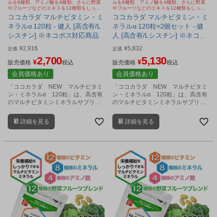
ルを8種類、アミノ酸を4種類、さらに野菜
ルを8種類、アミノ酸を4種類、さらに野菜
やフルーツなどのエキスを12種類をしっか
やフルーツなどのエキスを12種類をしっか
り配合
り配合
ココカラダ マルチビタミン・ミ
ココカラダ マルチビタミン・ミ
ネラルα 120粒 - 健人 [高含有/L
ネラルα 120粒×2個セット - 健
シスチン] ※ネコポス対応商品
人 [高含有/Lシスチン] ※ネコポ
ス対応商品
¥
2,916
¥
5,832
定価
定価
2,700
5,130
¥
¥
販売価格
税込
販売価格
税込
会員価格あり
会員価格あり
「ココカラダ NEW マルチビタミ
「ココカラダ NEW マルチビタミ
ン・ミネラルα 120粒」は、高含有
ン・ミネラルα 120粒」は、高含有
のマルチビタミンミネラルサプリメ
のマルチビタミンミネラルサプリメ
ントです。
ントです。
詳細を見る
詳細を見る