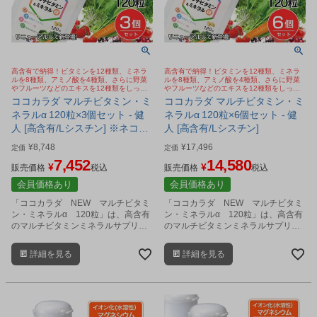
高含有で納得！ビタミンを12種類、ミネラ
高含有で納得！ビタミンを12種類、ミネラ
ルを8種類、アミノ酸を4種類、さらに野菜
ルを8種類、アミノ酸を4種類、さらに野菜
やフルーツなどのエキスを12種類をしっか
やフルーツなどのエキスを12種類をしっか
り配合
り配合
ココカラダ マルチビタミン・ミ
ココカラダ マルチビタミン・ミ
ネラルα 120粒×3個セット - 健
ネラルα 120粒×6個セット - 健
人 [高含有/Lシスチン] ※ネコポ
人 [高含有/Lシスチン]
ス対応商品
¥
8,748
¥
17,496
定価
定価
7,452
14,580
¥
¥
販売価格
税込
販売価格
税込
会員価格あり
会員価格あり
「ココカラダ NEW マルチビタミ
「ココカラダ NEW マルチビタミ
ン・ミネラルα 120粒」は、高含有
ン・ミネラルα 120粒」は、高含有
のマルチビタミンミネラルサプリメ
のマルチビタミンミネラルサプリメ
ントです。
ントです。
詳細を見る
詳細を見る