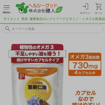
MENU
ログイン
カート
ダイエット
美容
健康食品
セレクトフード
ビタミン・ミネラル
医薬品