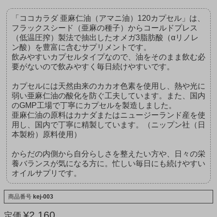
「ココカラダ 亜麻仁油（アマニ油）120カプセル」は、
フラックスシード（亜麻の種子）からコールドプレス
（低温圧搾）製法で抽出したオメガ3脂肪酸（αリノレ
ン酸）を豊富に含むサプリメントです。
飲みやすいカプセルタイプなので、油をそのまま飲む必
要がないので飲みやすく毎日続けやすいです。
カプセルには天然由来のカカオ色素を使用し、熱や光に
弱い亜麻仁油の酸化を防ぐ工夫しています。また、国内
のGMP工場で丁寧にカプセルを製造しました。
亜麻仁油の原料はカナダまたはニュージーランド産を使
用し、国内で丁寧に精製しています。（ニップン社（日
本製粉）原料使用）
からだの内側から自分らしさを整えたい方や、日々の栄
養バランスが気になる方に。忙しい毎日にも続けやすい
オイルサプリです。
商品番号
kej-003
¥
2,160
定価