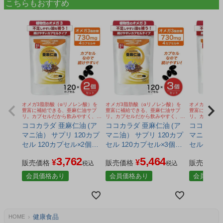
こちらもおすすめ
オメガ3脂肪酸（αリノレン酸）を
オメガ3脂肪酸（αリノレン酸）を
オメガ3脂肪酸
豊富に補給できる、亜麻仁油サプ
豊富に補給できる、亜麻仁油サプ
豊富に補給で
リ。カプセルだから飲みやすく、続
リ。カプセルだから飲みやすく、続
リ。カプセル
けやすい。
けやすい。
けやすい。
ココカラダ 亜麻仁油 (ア
ココカラダ 亜麻仁油 (ア
ココカラダ
マニ油） サプリ 120カプ
マニ油） サプリ 120カプ
マニ油） サ
セル 120カプセル×2個セ
セル 120カプセル×3個セ
セル 120
ット - 健人 [フラックスオ
ット - 健人 [フラックスオ
ット - 健
3,762
5,464
¥
¥
イル/オメガ3脂肪酸] ※ネ
販売価格
イル/オメガ3脂肪酸] ※ネ
販売価格
イル/オメ
販売価格
税込
税込
コポス対応商品
コポス対応商品
会員価格あり
会員価格あり
会員価格
健康食品
HOME