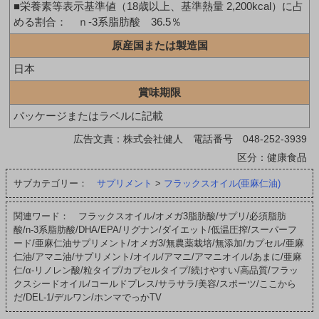
■栄養素等表示基準値（18歳以上、基準熱量 2,200kcal）に占
める割合： ｎ-3系脂肪酸 36.5％
原産国または製造国
日本
賞味期限
パッケージまたはラベルに記載
広告文責：株式会社健人 電話番号 048-252-3939
区分：健康食品
サブカテゴリー：
サプリメント
>
フラックスオイル(亜麻仁油)
関連ワード： フラックスオイル/オメガ3脂肪酸/サプリ/必須脂肪
酸/n-3系脂肪酸/DHA/EPA/リグナン/ダイエット/低温圧搾/スーパーフ
ード/亜麻仁油サプリメント/オメガ3/無農薬栽培/無添加/カプセル/亜麻
仁油/アマニ油/サプリメント/オイル/アマニ/アマニオイル/あまに/亜麻
仁/α-リノレン酸/粒タイプ/カプセルタイプ/続けやすい/高品質/フラッ
クスシードオイル/コールドプレス/サラサラ/美容/スポーツ/ここから
だ/DEL-1/デルワン/ホンマでっかTV