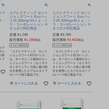
ョウ
エクレクティック セント
エクレクティック セント
ジョンズワート Ecoパッ
ジョンズワート Ecoパッ
ノラ・
ク15 300mg×15ｃｐ - ノ
ク45 300mg×45ｃｐ - ノ
ラ・コーポレーション ※
ラ・コーポレーション ※
ネコポス対応商品
ネコポス対応商品
定価
¥
1,296
定価
¥
3,780
販売価格
¥
1,166
販売価格
¥
3,402
税込
税込
ネコポス便対応品
ネコポス便対応品
ョウ
ガニ
「エクレクティック セント
「エクレクティック セント
の部
ジョンズワートECOパック」
ジョンズワートECOパック」
イプ
は、オーガニック栽培のセン
は、オーガニック栽培のセン
トジョンズワート（セイヨウ
トジョンズワート（セイヨウ
オトギリソウ）の花と葉の部
オトギリソウ）の花と葉の部
分を使用したカプセルタイプ
分を使用したカプセルタイプ
のハーブ加工製品です。
のハーブ加工製品です。
カートに入れる
カートに入れる