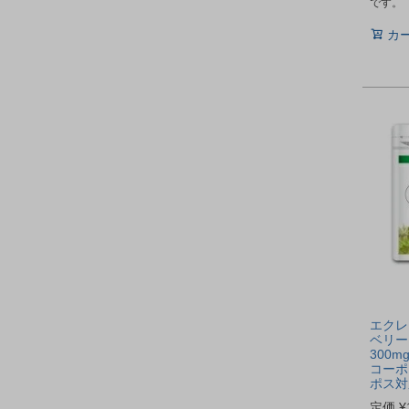
です。
カ
エクレ
ベリー 
300m
コーポ
ポス対
定価
¥