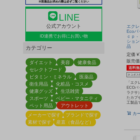
※医薬品お求めの際は必ずご覧ください
LINE
公式アカウント
エクレ
Ecoパ
ID連携で
お得にお買い物
ｃｐ 
ション
品
カテゴリー
定価
¥
販売価
ダイエット
美容
健康食品
送料無
セレクトフード
ネコポス
ビタミン・ミネラル
医薬品
「エク
衛生用品
化粧品・コスメ
ECO
健康グッズ
生活雑貨
ラクサ
たカプ
スポーツ
ベビー・マタニティ
工製品
ペット用品
アウトレット
カ
メーカーで探す
ブランドで探す
素材で探す
産直（食品など）