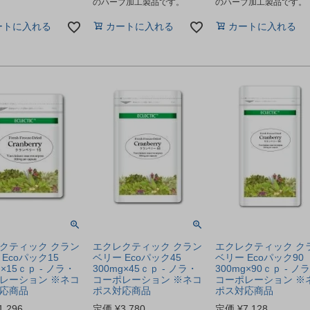
のハーブ加工製品です。
のハーブ加工製品です。
ートに入れる
カートに入れる
カートに入れる
クティック クラン
エクレクティック クラン
エクレクティック ク
Ecoパック15
ベリー Ecoパック45
ベリー Ecoパック90
g×15ｃｐ - ノラ・
300mg×45ｃｐ - ノラ・
300mg×90ｃｐ - ノ
レーション ※ネコ
コーポレーション ※ネコ
コーポレーション ※
応商品
ポス対応商品
ポス対応商品
1,296
定価
¥
3,780
定価
¥
7,128