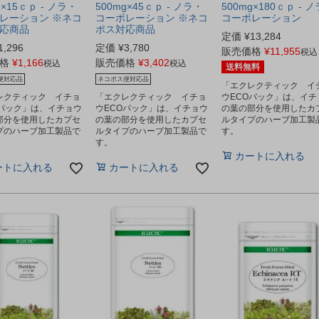
g×15ｃｐ - ノラ・
500mg×45ｃｐ - ノラ・
500mg×180ｃｐ - 
レーション ※ネコ
コーポレーション ※ネコ
コーポレーション
応商品
ポス対応商品
定価
¥
13,284
1,296
定価
¥
3,780
販売価格
¥
11,955
税込
格
¥
1,166
販売価格
¥
3,402
税込
税込
送料無料
便対応品
ネコポス便対応品
「エクレクティック イ
レクティック イチョ
「エクレクティック イチョ
ウECOパック」は、イチ
Oパック」は、イチョウ
ウECOパック」は、イチョウ
の葉の部分を使用したカ
部分を使用したカプセ
の葉の部分を使用したカプセ
ルタイプのハーブ加工製
プのハーブ加工製品で
ルタイプのハーブ加工製品で
す。
す。
カートに入れる
ートに入れる
カートに入れる