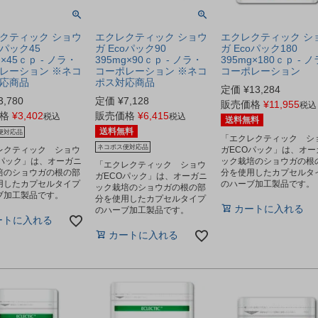
クティック ショウ
エクレクティック ショウ
エクレクティック シ
oパック45
ガ Ecoパック90
ガ Ecoパック180
g×45ｃｐ - ノラ・
395mg×90ｃｐ - ノラ・
395mg×180ｃｐ - 
レーション ※ネコ
コーポレーション ※ネコ
コーポレーション
応商品
ポス対応商品
定価
¥
13,284
3,780
定価
¥
7,128
販売価格
¥
11,955
税込
格
¥
3,402
販売価格
¥
6,415
税込
税込
送料無料
送料無料
便対応品
「エクレクティック シ
ネコポス便対応品
レクティック ショウ
ガECOパック」は、オー
Oパック」は、オーガニ
ック栽培のショウガの根
「エクレクティック ショウ
培のショウガの根の部
分を使用したカプセルタ
ガECOパック」は、オーガニ
用したカプセルタイプ
のハーブ加工製品です。
ック栽培のショウガの根の部
ブ加工製品です。
分を使用したカプセルタイプ
カートに入れる
のハーブ加工製品です。
ートに入れる
カートに入れる