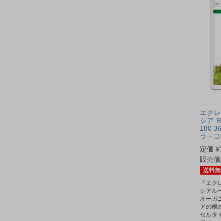
エクレ
シア 
180 3
ラ・コ
定価
¥
販売価
送料無
「エク
シアル
オーガ
アの根
セルタ