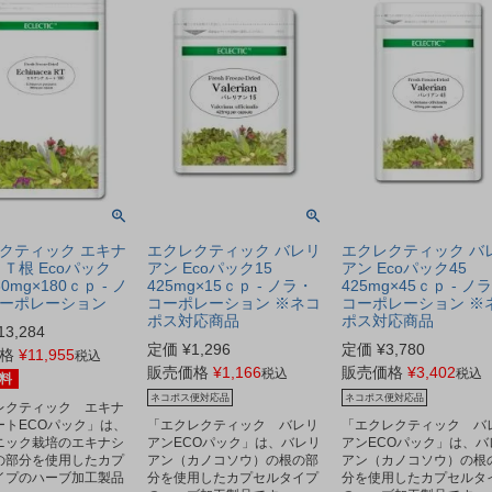
クティック エキナ
エクレクティック バレリ
エクレクティック バ
ＲＴ根 Ecoパック
アン Ecoパック15
アン Ecoパック45
60mg×180ｃｐ - ノ
425mg×15ｃｐ - ノラ・
425mg×45ｃｐ - ノ
ーポレーション
コーポレーション ※ネコ
コーポレーション ※
ポス対応商品
ポス対応商品
13,284
定価
¥
1,296
定価
¥
3,780
格
¥
11,955
税込
販売価格
¥
1,166
販売価格
¥
3,402
税込
税込
料
ネコポス便対応品
ネコポス便対応品
レクティック エキナ
ートECOパック」は、
「エクレクティック バレリ
「エクレクティック バ
ニック栽培のエキナシ
アンECOパック」は、バレリ
アンECOパック」は、バ
の部分を使用したカプ
アン（カノコソウ）の根の部
アン（カノコソウ）の根
イプのハーブ加工製品
分を使用したカプセルタイプ
分を使用したカプセルタ