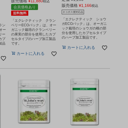
販売価格
¥
11,880
税込
販売価格
¥
1,166
税込
会員価格あり
ネコポス便対応品
送料無料
「エクレクティック ショウ
「エクレクティック クラン
ガECOパック」は、オーガニ
ラン
ベリーECOパック」は、オー
ック栽培のショウガの根の部
オー
ガニック栽培のクランベリー
分を使用したカプセルタイプ
リー
の果実の部分を使用したカプ
のハーブ加工製品です。
カプ
セルタイプのハーブ加工製品
製品
です。
カートに入れる
カートに入れる