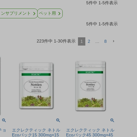
5
件中
1
-
5
件表示
ミンサプリメント
ペット用
5
件中
1
-
5
件表示
223
件中
1
-
30
件表示
1
2
…
8
チョ
エクレクティック ネトル
エクレクティック ネトル
Ecoパック15 300mg×15
Ecoパック45 300mg×45