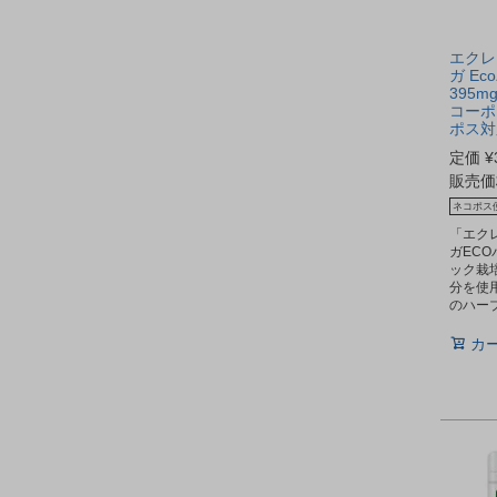
エクレ
ガ Ec
395m
コーポ
ポス対
定価
¥
販売価
ネコポス
「エク
ガEC
ック栽
分を使
のハー
カ