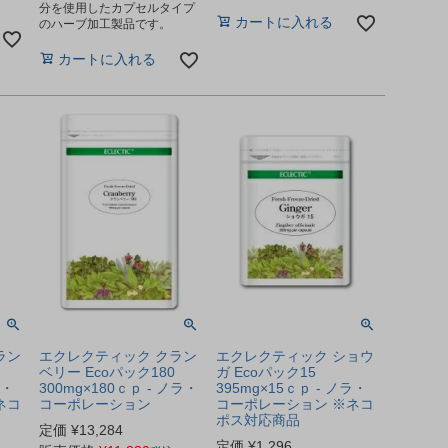
分を使用したカプセルタイプ
カートに入れる
のハーブ加工製品です。
カートに入れる
ラン
エクレクティック クラン
エクレクティック ショウ
ベリー Ecoパック180
ガ Ecoパック15
ラ・
300mg×180ｃｐ - ノラ・
395mg×15ｃｐ - ノラ・
ネコ
コーポレーション
コーポレーション ※ネコ
ポス対応商品
定価
¥
13,284
定価
¥
1,296