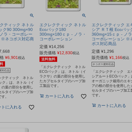
クティック ネトル
エクレクティック ネトル
エクレクティック エ
ック90 300mg×90
Ecoパック180
シア ＲＴ根 Ecoパッ
- ノラ・コーポレー
300mg×180ｃｐ - ノラ・
360mg×15ｃｐ - ノ
 ※ネコポス対応商
コーポレーション
コーポレーション ※
ポス対応商品
定価
¥
14,256
7,668
定価
¥
1,296
販売価格
¥
12,830
税込
格
¥
6,901
販売価格
¥
1,166
税込
税込
送料無料
料
ネコポス便対応品
「エクレクティック ネトル
便対応品
ECOパック」は、ネトル（イ
「エクレクティック エ
ラクサ）の葉の部分を使用し
シアルートECOパック」
レクティック ネトル
たカプセルタイプのハーブ加
オーガニック栽培のエキ
パック」は、ネトル（イ
工製品です。
アの根の部分を使用した
）の葉の部分を使用し
セルタイプのハーブ加工
セルタイプのハーブ加
です。
カートに入れる
です。
カートに入れる
ートに入れる