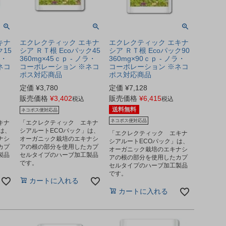
キナ
エクレクティック エキナ
エクレクティック エキナ
ク15
シア ＲＴ根 Ecoパック45
シア ＲＴ根 Ecoパック90
ラ・
360mg×45ｃｐ - ノラ・
360mg×90ｃｐ - ノラ・
ネコ
コーポレーション ※ネコ
コーポレーション ※ネコ
ポス対応商品
ポス対応商品
定価
¥
3,780
定価
¥
7,128
販売価格
¥
3,402
販売価格
¥
6,415
税込
税込
送料無料
ネコポス便対応品
ネコポス便対応品
キナ
「エクレクティック エキナ
は、
シアルートECOパック」は、
「エクレクティック エキナ
ナシ
オーガニック栽培のエキナシ
シアルートECOパック」は、
カプ
アの根の部分を使用したカプ
オーガニック栽培のエキナシ
製品
セルタイプのハーブ加工製品
アの根の部分を使用したカプ
です。
セルタイプのハーブ加工製品
です。
カートに入れる
カートに入れる