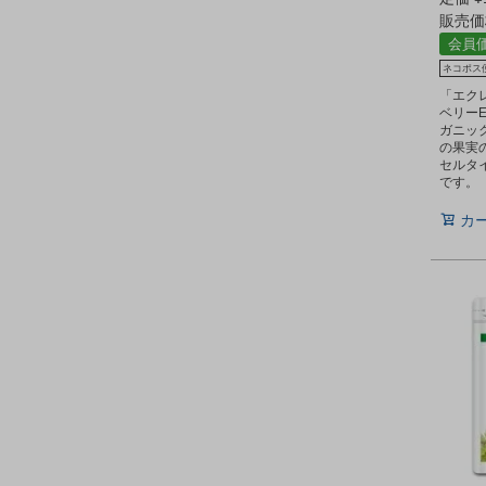
販売価
会員
ネコポス
「エク
ベリー
ガニッ
の果実
セルタ
です。
カ