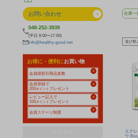
お問い合わせ
在庫一
048-252-3939
(平日 9:00〜17:00)
並び替
info@healthy-good.net
お得に・便利に
お買い物
会員様割引商品多数
会員登録で
200
プレゼント
ポイント
レビュー記入で
100
プレゼント
ポイント
会員ステージ制度
エクレ
おすすめ
ウ Ec