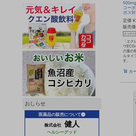
500m
コーポ
ポス対
定価
¥
販売価
ネコポス
「エク
ウEC
の葉の
ルタイ
す。
カ
おしらせ
医薬品の販売について
健人
株式会社
ヘルシーグッド