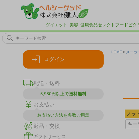
ダイエット
美容
健康食品
セレクトフード
ビタ
HOME
メーカ
ログイン
配送・送料
5,980円以上で
送料無料
お支払い
ノラ
お支払い方法を
多数ご用意
返品・交換
ギフトサービス