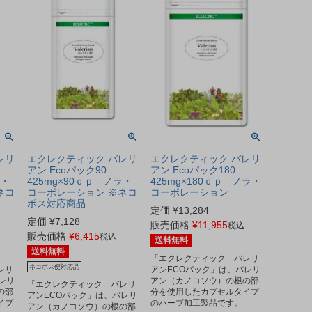
レリ
エクレクティック バレリ
エクレクティック バレリ
アン Ecoパック90
アン Ecoパック180
ラ・
425mg×90ｃｐ - ノラ・
425mg×180ｃｐ - ノラ・
ネコ
コーポレーション ※ネコ
コーポレーション
ポス対応商品
定価
¥
13,284
定価
¥
7,128
販売価格
¥
11,955
税込
販売価格
¥
6,415
税込
送料無料
送料無料
「エクレクティック バレリ
ネコポス便対応品
レリ
アンECOパック」は、バレリ
レリ
アン（カノコソウ）の根の部
「エクレクティック バレリ
の部
分を使用したカプセルタイプ
アンECOパック」は、バレリ
イプ
のハーブ加工製品です。
アン（カノコソウ）の根の部