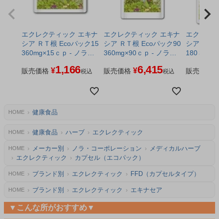
エクレクティック エキナ
エクレクティック エキナ
エクレクテ
シア ＲＴ根 Ecoパック15
シア ＲＴ根 Ecoパック90
シア ＲＴ根 Ecoパ
360mg×15ｃｐ - ノラ・
360mg×90ｃｐ - ノラ・
180 360m
コーポレーション ※ネコ
コーポレーション ※ネコ
ラ・コー
1,166
6,415
¥
¥
ポス対応商品
販売価格
ポス対応商品
販売価格
販売価格
税込
税込
健康食品
HOME
健康食品
ハーブ
エクレクティック
HOME
メーカー別
ノラ・コーポレーション
メディカルハーブ
HOME
エクレクティック
カプセル（エコパック）
ブランド別
エクレクティック
FFD（カプセルタイプ）
HOME
ブランド別
エクレクティック
エキナセア
HOME
▼こんな所がおすすめ▼