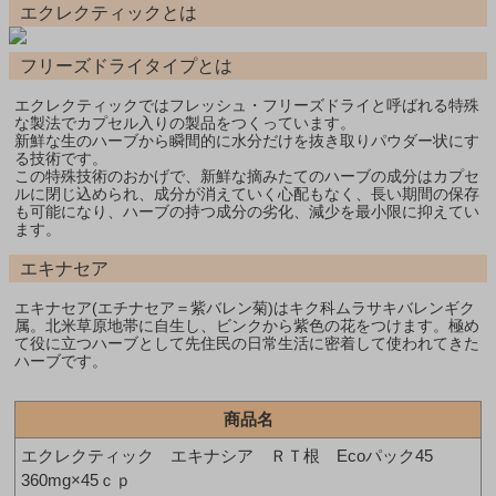
エクレクティックとは
フリーズドライタイプとは
エクレクティックではフレッシュ・フリーズドライと呼ばれる特殊
な製法でカプセル入りの製品をつくっています。
新鮮な生のハーブから瞬間的に水分だけを抜き取りパウダー状にす
る技術です。
この特殊技術のおかげで、新鮮な摘みたてのハーブの成分はカプセ
ルに閉じ込められ、成分が消えていく心配もなく、長い期間の保存
も可能になり、ハーブの持つ成分の劣化、減少を最小限に抑えてい
ます。
エキナセア
エキナセア(エチナセア＝紫バレン菊)はキク科ムラサキバレンギク
属。北米草原地帯に自生し、ビンクから紫色の花をつけます。極め
て役に立つハーブとして先住民の日常生活に密着して使われてきた
ハーブです。
商品名
エクレクティック エキナシア ＲＴ根 Ecoパック45
360mg×45ｃｐ