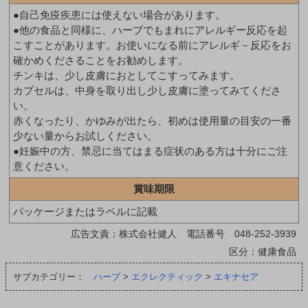
●自己免疫疾患には使えない場合があります。
●他の食品と同様に、ハーブでもまれにアレルギー反応を起
こすことがあります。お使いになる前にアレルギ－反応をお
確かめくださることをお勧めします。
チンキは、少し皮膚におとしてこすってみます。
カプセルは、中身を取り出し少し皮膚に塗ってみてくださ
い。
赤くなったり、かゆみが出たら、初めは使用量の目安の一番
少ない量からお試しください。
●妊娠中の方、禁忌に当てはまる症状のある方は十分にご注
意ください。
賞味期限
パッケージまたはラベルに記載
広告文責：株式会社健人 電話番号 048-252-3939
区分：健康食品
サブカテゴリー：
ハーブ
>
エクレクティック
>
エキナセア