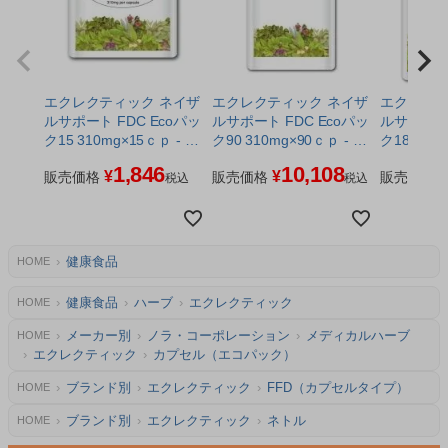
エクレクティック ネイザ
エクレクティック ネイザ
エクレクテ
ルサポート FDC Ecoパッ
ルサポート FDC Ecoパッ
ルサポート FDC
ク15 310mg×15ｃｐ - ノ
ク90 310mg×90ｃｐ - ノ
ク180 310
ラ・コーポレーション ※
ラ・コーポレーション ※
ノラ・コ
1,846
10,108
¥
¥
ネコポス対応商品
販売価格
ネコポス対応商品
販売価格
販売価格
税込
税込
健康食品
HOME
健康食品
ハーブ
エクレクティック
HOME
メーカー別
ノラ・コーポレーション
メディカルハーブ
HOME
エクレクティック
カプセル（エコパック）
ブランド別
エクレクティック
FFD（カプセルタイプ）
HOME
ブランド別
エクレクティック
ネトル
HOME