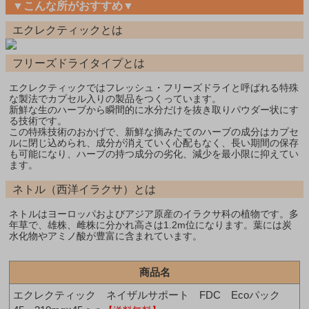
▼こんな所がおすすめ▼
エクレクティックとは
フリーズドライタイプとは
エクレクティックではフレッシュ・フリーズドライと呼ばれる特殊
な製法でカプセル入りの製品をつくっています。
新鮮な生のハーブから瞬間的に水分だけを抜き取りパウダー状にす
る技術です。
この特殊技術のおかげで、新鮮な摘みたてのハーブの成分はカプセ
ルに閉じ込められ、成分が消えていく心配もなく、長い期間の保存
も可能になり、ハーブの持つ成分の劣化、減少を最小限に抑えてい
ます。
ネトル（西洋イラクサ）とは
ネトルはヨーロッパおよびアジア原産のイラクサ科の植物です。多
年草で、雄株、雌株に分かれ高さは1.2m位になります。葉には炭
水化物やアミノ酸が豊富に含まれています。
商品名
エクレクティック ネイザルサポート FDC Ecoパック