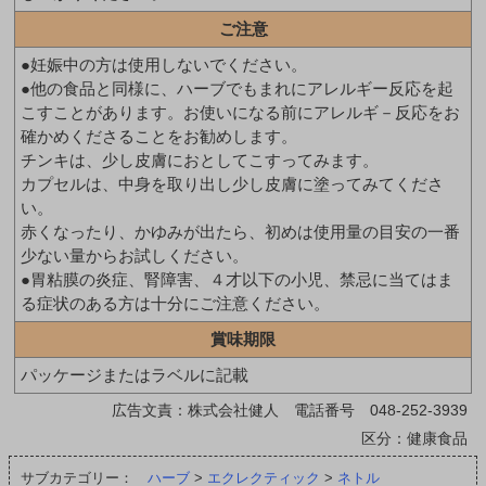
ご注意
●妊娠中の方は使用しないでください。
●他の食品と同様に、ハーブでもまれにアレルギー反応を起
こすことがあります。お使いになる前にアレルギ－反応をお
確かめくださることをお勧めします。
チンキは、少し皮膚におとしてこすってみます。
カプセルは、中身を取り出し少し皮膚に塗ってみてくださ
い。
赤くなったり、かゆみが出たら、初めは使用量の目安の一番
少ない量からお試しください。
●胃粘膜の炎症、腎障害、４才以下の小児、禁忌に当てはま
る症状のある方は十分にご注意ください。
賞味期限
パッケージまたはラベルに記載
広告文責：株式会社健人 電話番号 048-252-3939
区分：健康食品
サブカテゴリー：
ハーブ
>
エクレクティック
>
ネトル