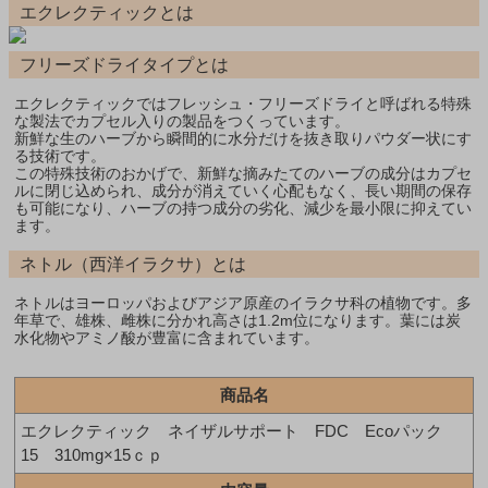
エクレクティックとは
フリーズドライタイプとは
エクレクティックではフレッシュ・フリーズドライと呼ばれる特殊
な製法でカプセル入りの製品をつくっています。
新鮮な生のハーブから瞬間的に水分だけを抜き取りパウダー状にす
る技術です。
この特殊技術のおかげで、新鮮な摘みたてのハーブの成分はカプセ
ルに閉じ込められ、成分が消えていく心配もなく、長い期間の保存
も可能になり、ハーブの持つ成分の劣化、減少を最小限に抑えてい
ます。
ネトル（西洋イラクサ）とは
ネトルはヨーロッパおよびアジア原産のイラクサ科の植物です。多
年草で、雄株、雌株に分かれ高さは1.2m位になります。葉には炭
水化物やアミノ酸が豊富に含まれています。
商品名
エクレクティック ネイザルサポート FDC Ecoパック
15 310mg×15ｃｐ