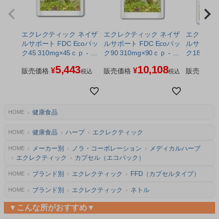
エクレクティック ネイザ
エクレクティック ネイザ
エクレクテ
ルサポート FDC Ecoパッ
ルサポート FDC Ecoパッ
ルサポート FDC
ク45 310mg×45ｃｐ - ノ
ク90 310mg×90ｃｐ - ノ
ク180 310
ラ・コーポレーション ※
ラ・コーポレーション ※
ノラ・コ
5,443
10,108
¥
¥
ネコポス対応商品
販売価格
ネコポス対応商品
販売価格
販売価格
税込
税込
健康食品
HOME
健康食品
ハーブ
エクレクティック
HOME
メーカー別
ノラ・コーポレーション
メディカルハーブ
HOME
エクレクティック
カプセル（エコパック）
ブランド別
エクレクティック
FFD（カプセルタイプ）
HOME
ブランド別
エクレクティック
ネトル
HOME
▼こんな所がおすすめ▼