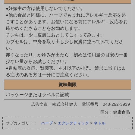
●妊娠中の方は使用しないでください。
●他の食品と同様に、ハーブでもまれにアレルギー反応を起
こすことがあります。お使いになる前にアレルギ－反応をお
確かめくださることをお勧めします。
チンキは、少し皮膚におとしてこすってみます。
カプセルは、中身を取り出し少し皮膚に塗ってみてくださ
い。
赤くなったり、かゆみが出たら、初めは使用量の目安の一番
少ない量からお試しください。
●胃粘膜の炎症、腎障害、４才以下の小児、禁忌に当てはま
る症状のある方は十分にご注意ください。
賞味期限
パッケージまたはラベルに記載
広告文責：株式会社健人 電話番号 048-252-3939
区分：健康食品
サブカテゴリー：
ハーブ
>
エクレクティック
>
ネトル