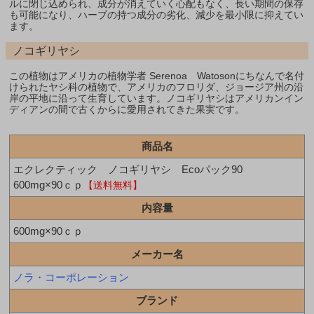
ルに閉じ込められ、成分が消えていく心配もなく、長い期間の保存
も可能になり、ハーブの持つ成分の劣化、減少を最小限に抑えてい
ます。
ノコギリヤシ
この植物はアメリカの植物学者 Serenoa Watosonにちなんで名付
けられたヤシ科の植物で、アメリカのフロリダ、ジョージア州の沿
岸の平地に沿って生育しています。ノコギリヤシはアメリカンイン
ディアンの間で古くからに愛用されてきた果実です。
商品名
エクレクティック ノコギリヤシ Ecoパック90
600mg×90ｃｐ
【送料無料】
内容量
600mg×90ｃｐ
メーカー名
ノラ・コーポレーション
ブランド