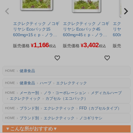
エクレクティック ノコギ
エクレクティック ノコギ
エクレクテ
リヤシ Ecoパック15
リヤシ Ecoパック45
リヤシ Ecoパック180
600mg×15ｃｐ - ノラ・
600mg×45ｃｐ - ノラ・
600mg×1
コーポレーション ※ネコ
コーポレーション ※ネコ
コーポレ
1,166
3,402
¥
¥
ポス対応商品
販売価格
ポス対応商品
販売価格
販売価格
税込
税込
健康食品
HOME
健康食品
ハーブ
エクレクティック
HOME
メーカー別
ノラ・コーポレーション
メディカルハーブ
HOME
エクレクティック
カプセル（エコパック）
ブランド別
エクレクティック
FFD（カプセルタイプ）
HOME
ブランド別
エクレクティック
ノコギリヤシ
HOME
▼こんな所がおすすめ▼