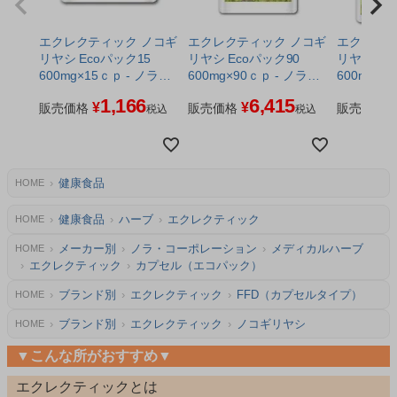
エクレクティック ノコギ
エクレクティック ノコギ
エクレクテ
リヤシ Ecoパック15
リヤシ Ecoパック90
リヤシ Ecoパック180
600mg×15ｃｐ - ノラ・
600mg×90ｃｐ - ノラ・
600mg×1
コーポレーション ※ネコ
コーポレーション ※ネコ
コーポレ
1,166
6,415
¥
¥
ポス対応商品
販売価格
ポス対応商品
販売価格
販売価格
税込
税込
健康食品
HOME
健康食品
ハーブ
エクレクティック
HOME
メーカー別
ノラ・コーポレーション
メディカルハーブ
HOME
エクレクティック
カプセル（エコパック）
ブランド別
エクレクティック
FFD（カプセルタイプ）
HOME
ブランド別
エクレクティック
ノコギリヤシ
HOME
▼こんな所がおすすめ▼
エクレクティックとは