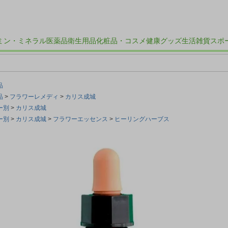
ミン・ミネラル
医薬品
衛生用品
化粧品・コスメ
健康グッズ
生活雑貨
スポ
品
品
フラワーレメディ
カリス成城
ー別
カリス成城
ー別
カリス成城
フラワーエッセンス
ヒーリングハーブス