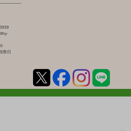
3939
lthy-
00
祝祭日