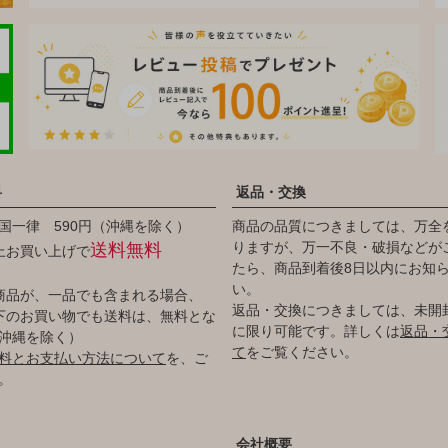
料
返品・交換
国一律 590円（沖縄を除く）
商品の品質につきましては、万全
りますが、万一不良・破損などが
送料無料
以上お買い上げで
たら、商品到着後8日以内にお知
い。
商品が、一品でも含まれる場合、
返品・交換につきましては、未開
円以下のお買い物でも送料は、無料とな
に限り可能です。詳しくは
返品・
沖縄を除く）
て
をご覧ください。
料とお支払い方法について
を、ご
。
会社概要