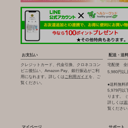
お支払い
配送・送
クレジットカード、代金引換、クロネココン
宅配便 全
ビニ後払い、Amazon Pay、銀行振込がご利
5,980円
用になれます。詳しくは
ご利用ガイド
を、ご
覧ください。
●送料無料
5,979
ります。（
詳しくは
送
覧ください
マイページ
サポート