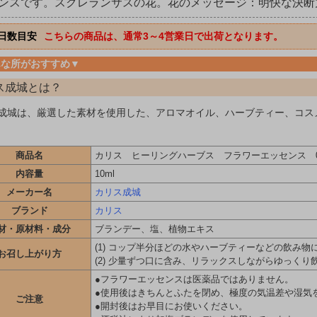
ンスです。スクレランサスの花。花のメッセージ：明快な決断
日数目安
こちらの商品は、通常3～4営業日で出荷となります。
んな所がおすすめ▼
ス成城とは？
成城は、厳選した素材を使用した、アロマオイル、ハーブティー、コス
商品名
カリス ヒーリングハーブス フラワーエッセンス 07 
内容量
10ml
メーカー名
カリス成城
ブランド
カリス
材・原材料・成分
ブランデー、塩、植物エキス
(1) コップ半分ほどの水やハーブティーなどの飲み
お召し上がり方
(2) 少量ずつ口に含み、リラックスしながらゆっくり
●フラワーエッセンスは医薬品ではありません。
●使用後はきちんとふたを閉め、極度の気温差や湿気
ご注意
●開封後はお早目にお使いください。