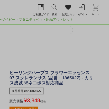
カート
ご利用ガイド
検索
お気に入り
ログイン
ーツ
ベビー・マタニティ
ペット用品
アウトレット
ヒーリングハーブス フラワーエッセンス
07 スクレランサス (品番：1865027) - カリ
ス成城 ※ネコポス対応商品
商品番号
chr-1865027
¥
3,348
販売価格
税込