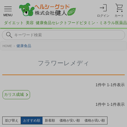
MENU
ログイン
カート
ダイエット
美容
健康食品
セレクトフード
ビタミン・ミネラル
医薬品
健康食品
HOME
フラワーレメディ
1
件中
1
-
1
件表示
カリス成城
1
件中
1
-
1
件表示
並び替え
おすすめ順
新着順
価格が安い順
価格が高い順