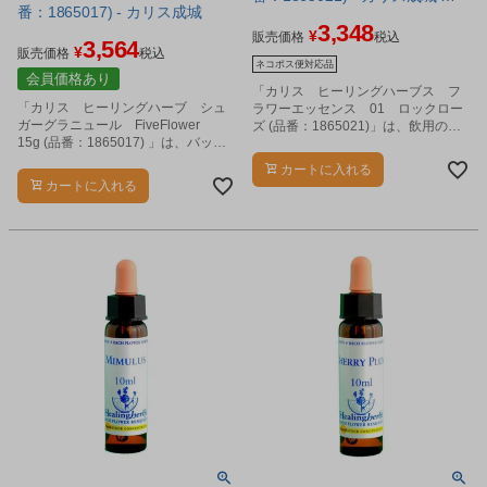
番：1865017) - カリス成城
ネコポス対応商品
3,348
¥
販売価格
税込
3,564
¥
販売価格
税込
ネコポス便対応品
会員価格あり
「カリス ヒーリングハーブス フ
「カリス ヒーリングハーブ シュ
ラワーエッセンス 01 ロックロー
ガーグラニュール FiveFlower
ズ (品番：1865021)」は、飲用のフ
15g (品番：1865017) 」は、バッチ
ラワーエッセンスです。
フラワーエッセンスを2度にわたりシ
カートに入れる
ョ糖に染み込ませ、飽和処理された
カートに入れる
ノンアルコールの微粒子状グラニュ
ールです。