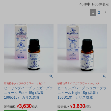
48
件中
1
-
30
件表示
1
2
砂糖粒子タイプのフラワーエッセンス
砂糖粒子タイプのフラワーエッセンス
ヒーリングハーブ シュガーグラ
ヒーリングハーブ シュガーグラ
ニュール Exam 15g (品番：
ニュール Night 15g (品番：
1865018) - カリス成城
1865019) - カリス成城
3,630
3,630
¥
¥
販売価格
税込
販売価格
税込