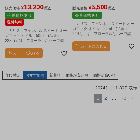
ル/エッセンシャルオイル]
ル/エッセンシャルオイル]
13,200
5,500
¥
¥
販売価格
税込
販売価格
税込
会員価格あり
会員価格あり
送料無料
「カリス フェンネル スイート オー
ガニック オイル 20ml (品番：
「カリス フェンネル スイート オー
2197)」は、フローラルなハーブ調の
ガニック オイル 50ml (品番：
香りに、スパイシーさを足したよう
2286)」は、フローラルなハーブ調の
な香りのエッセンシャルオイルで
香りに、スパイシーさを足したよう
カートに入れる
す。
な香りのエッセンシャルオイルで
カートに入れる
す。
並び替え
おすすめ順
新着順
価格が安い順
価格が高い順
2074
件中
1
-
30
件表示
1
2
…
70