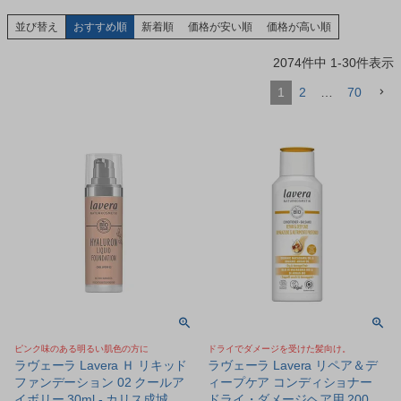
並び替え
おすすめ順
新着順
価格が安い順
価格が高い順
2074
件中
1
-
30
件表示
1
2
…
70
ピンク味のある明るい肌色の方に
ドライでダメージを受けた髪向け。
ラヴェーラ Lavera Ｈ リキッド
ラヴェーラ Lavera リペア＆デ
ファンデーション 02 クールア
ィープケア コンディショナー
イボリー 30ml - カリス成城
ドライ・ダメージヘア用 200ml