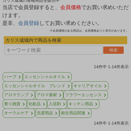
カリス成城の各種商品を販売中
当店で会員登録すると、
会員価格
でお買い求めいただ
けます。
是非、
会員登録
してお買い求めください。
※会員価格のある商品は、会員価格ありと表示があります。
カリス成城内で商品を検索
検索
14
件中
1
-
14
件表示
ハーブ
エッセンシャルオイル
エッセンシャルオイル ブレンド
キャリアオイル
アロマランプ
アロマ基材
フラワーエッセンス
香り雑貨
化粧品
入浴剤
キッチン用品
オーラルケア
洗濯用品
衛生用品関連
14
件中
1
-
14
件表示