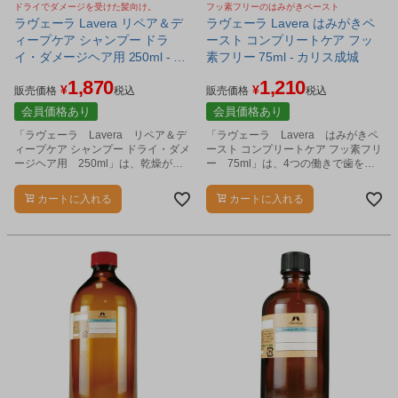
ドライでダメージを受けた髪向け。
フッ素フリーのはみがきペースト
ラヴェーラ Lavera リペア＆デ
ラヴェーラ Lavera はみがきペ
ィープケア シャンプー ドラ
ースト コンプリートケア フッ
イ・ダメージヘア用 250ml - カ
素フリー 75ml - カリス成城
リス成城
1,870
1,210
¥
¥
販売価格
税込
販売価格
税込
会員価格あり
会員価格あり
「ラヴェーラ Lavera リペア＆デ
「ラヴェーラ Lavera はみがきペ
ィープケア シャンプー ドライ・ダメ
ースト コンプリートケア フッ素フリ
ージヘア用 250ml」は、乾燥がひ
ー 75ml」は、4つの働きで歯を守
どくパサついた髪やダメージを受け
る、フッ素フリーのはみがきペース
た髪に潤いとツヤを与えて、櫛通り
トです。
カートに入れる
カートに入れる
のよい髪に導きます。