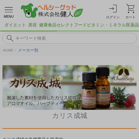
MENU
ログイン
カート
ダイエット
美容
健康食品
セレクトフード
ビタミン・ミネラル
医薬品
メーカー別
HOME
カリス成城