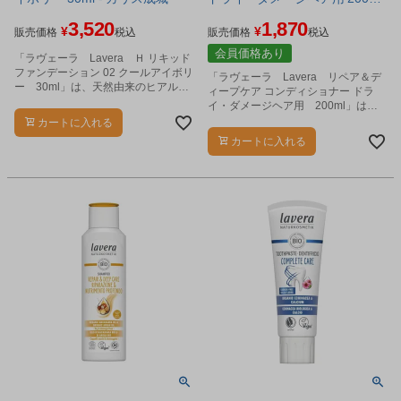
- カリス成城
3,520
1,870
¥
¥
販売価格
税込
販売価格
税込
会員価格あり
「ラヴェーラ Lavera Ｈ リキッド
ファンデーション 02 クールアイボリ
「ラヴェーラ Lavera リペア＆デ
ー 30ml」は、天然由来のヒアルロ
ィープケア コンディショナー ドラ
ン酸やオーガニックのアーモンドオ
イ・ダメージヘア用 200ml」は、
イル配合。
乾燥がひどくパサついた髪やダメー
カートに入れる
ジを受けた髪に潤いとツヤを与え
カートに入れる
て、櫛通りのよい髪に導きます。