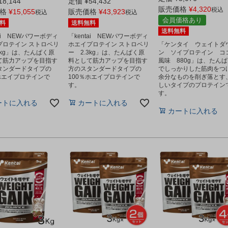
18,144
定価
¥
54,432
販売価格
¥
4,320
税込
格
¥
15,055
販売価格
¥
43,923
税込
税込
会員価格あり
料
送料無料
送料無料
tai NEWパワーボディ
「kentai NEWパワーボディ
プロテイン ストロベリ
ホエイプロテイン ストロベリ
「ケンタイ ウェイトダ
3kg」は、たんぱく原
ー 2.3kg」は、たんぱく原
ン ソイプロテイン コ
て筋力アップを目指す
料として筋力アップを目指す
風味 880g」は、たん
タンダードタイプの
方のスタンダードタイプの
でしっかりした筋肉をつ
％ホエイプロテインで
100％ホエイプロテインで
余分なものを削ぎ落とす
す。
しいタイプのプロテイン
す。
ートに入れる
カートに入れる
カートに入れる