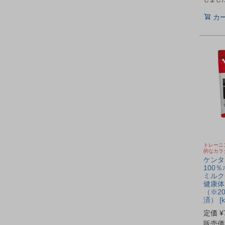
カ
トレーニ
的なカラ
ケンタ
100
ミルクチ
健康体
（※2
済） [ke
定価
¥
販売価