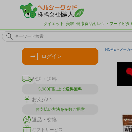
ダイエット
美容
健康食品
セレクトフード
ビタ
HOME
メーカ
ログイン
配送・送料
5,980円以上で
送料無料
お支払い
お支払い方法を
多数ご用意
返品・交換
ギフトサービス