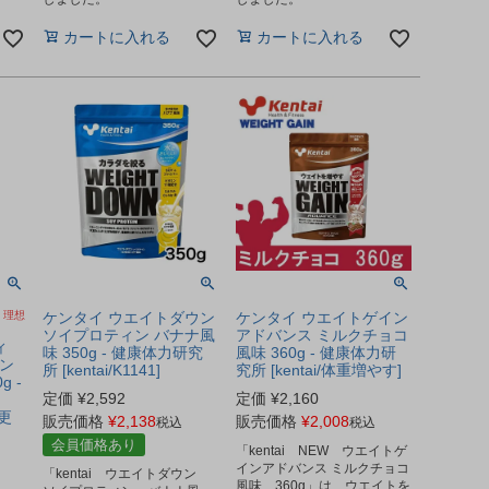
カートに入れる
カートに入れる
、理想
ケンタイ ウエイトダウン
ケンタイ ウエイトゲイン
ソイプロティン バナナ風
アドバンス ミルクチョコ
ィ
味 350g - 健康体力研究
風味 360g - 健康体力研
イン
所 [kentai/K1141]
究所 [kentai/体重増やす]
 -
定価
¥
2,592
定価
¥
2,160
更
販売価格
¥
2,138
販売価格
¥
2,008
税込
税込
会員価格あり
「kentai NEW ウエイトゲ
インアドバンス ミルクチョコ
「kentai ウエイトダウン
風味 360g」は、ウエイトを