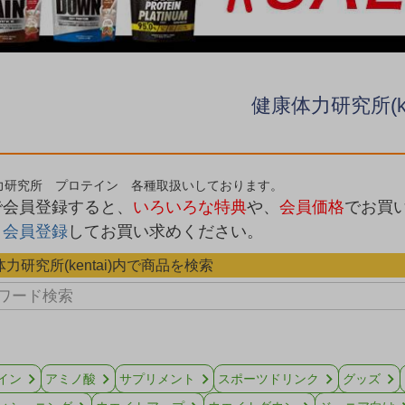
健康体力研究所(ken
力研究所 プロテイン 各種取扱いしております。
で会員登録すると、
いろいろな特典
や、
会員価格
でお買
、
会員登録
してお買い求めください。
力研究所(kentai)内で商品を検索
イン
アミノ酸
サプリメント
スポーツドリンク
グッズ