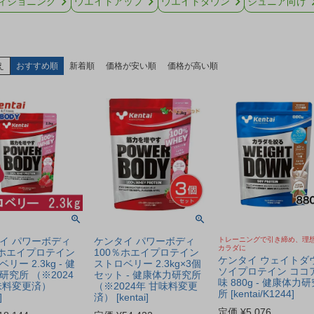
ィショニング
ウエイトアップ
ウエイトダウン
ジュニア向け
え
おすすめ順
新着順
価格が安い順
価格が高い順
イ パワーボディ
ケンタイ パワーボディ
トレーニングで引き締め、理
カラダに
％ホエイプロテイン
100％ホエイプロテイン
ケンタイ ウェイトダ
リー 2.3kg - 健
ストロベリー 2.3kg×3個
ソイプロテイン ココ
研究所 （※2024
セット - 健康体力研究所
味 880g - 健康体力研
味料変更済）
（※2024年 甘味料変更
所 [kentai/K1244]
]
済） [kentai]
定価
¥
5,076