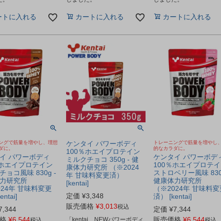
ートに入れる
カートに入れる
カートに入れる
ングで筋量を増やし、理想
ケンタイ パワーボディ
トレーニングで筋量を増やし
ダに。
的なカラダに。
100％ホエイプロテイン
イ パワーボディ
ケンタイ パワーボデ
ミルクチョコ 350g - 健
％ホエイプロテイン
100％ホエイプロテ
康体力研究所 （※2024
ョコ風味 830g -
ストロベリー風味 830g
年 甘味料変更済）
力研究所
健康体力研究所
[kentai]
024年 甘味料変更
（※2024年 甘味料変
定価
¥
3,348
ntai]
済） [kentai]
販売価格
¥
3,013
税込
7,344
定価
¥
7,344
格
¥
6,544
販売価格
¥
6,544
「kentai NEWパワーボディ
税込
税込