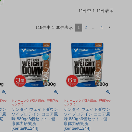
11
件中
1
-
11
件表示
118
件中
1
-
30
件表示
1
2
…
4
想的な
トレーニングで引き締め、理想的な
トレーニングで引き締め、理想的な
カラダに
カラダに
ウン
ケンタイ ウェイトダウン
ケンタイ ウェイトダウン
ア風
ソイプロテイン ココア風
ソイプロテイン ココア風
究
味 880g×3個セット - 健
味 880g×6個セット - 健
康体力研究所
康体力研究所
[kentai/K1244]
[kentai/K1244]