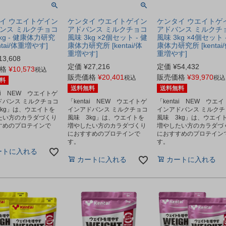
イ ウエイトゲイン
ケンタイ ウエイトゲイン
ケンタイ ウエイトゲ
ンス ミルクチョコ
アドバンス ミルクチョコ
アドバンス ミルクチ
kg - 健康体力研究
風味 3kg ×2個セット - 健
風味 3kg ×4個セット 
entai/体重増やす]
康体力研究所 [kentai/体
康体力研究所 [kentai
重増やす]
重増やす]
13,608
定価
¥
27,216
定価
¥
54,432
格
¥
10,573
税込
販売価格
¥
20,401
販売価格
¥
39,970
税込
税込
料
送料無料
送料無料
tai NEW ウエイトゲ
ドバンス ミルクチョコ
「kentai NEW ウエイトゲ
「kentai NEW ウエ
3kg」は、ウエイトを
インアドバンス ミルクチョコ
インアドバンス ミルクチ
たい方のカラダづくり
風味 3kg」は、ウエイトを
風味 3kg」は、ウエイ
すめのプロテインで
増やしたい方のカラダづくり
増やしたい方のカラダづ
におすすめのプロテインで
におすすめのプロテイン
す。
す。
ートに入れる
カートに入れる
カートに入れる