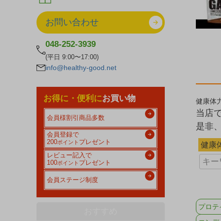
お問い合わせ
048-252-3939
(平日 9:00〜17:00)
info@healthy-good.net
お得に・便利に
お買い物
健康体
当店
会員様割引商品多数
是非
会員登録で
200
プレゼント
ポイント
健康体
レビュー記入で
100
プレゼント
ポイント
会員ステージ制度
プロテ
おすすめ