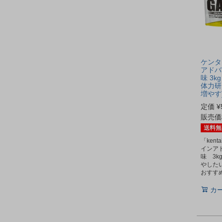
ケンタ
アドバ
味 3k
体力研究
増やす
定価
¥
販売価
送料無
「ken
インア
味 3
やした
おすす
カ