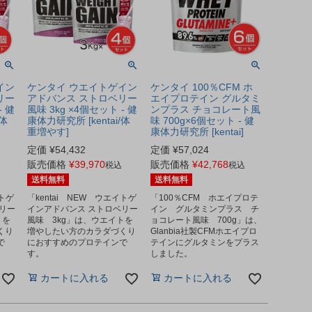
イン
ケンタイ ウエイトゲイン
ケンタイ 100％CFM ホ
リー
アドバンス ストロベリー
エイプロテイン グルタミ
- 健
風味 3kg ×4個セット - 健
ンプラス チョコレート風
/体
康体力研究所 [kentai/体
味 700g×6個セット - 健
重増やす]
康体力研究所 [kentai]
定価
¥
54,432
定価
¥
57,024
販売価格
¥
39,970
販売価格
¥
42,768
税込
税込
送料無料
送料無料
イトゲ
「kentai NEW ウエイトゲ
「100％CFM ホエイプロテ
リー
インアドバンス ストロベリー
イン グルタミンプラス チ
トを
風味 3kg」は、ウエイトを
ョコレート風味 700g」は、
くり
増やしたい方のカラダづくり
Glanbia社製CFMホエイプロ
で
におすすめのプロテインで
テインにグルタミンをプラス
す。
しました。
カートに入れる
カートに入れる