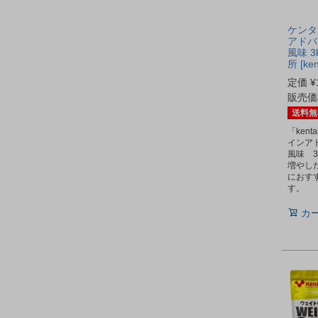
ケンタ
アドバ
風味 3
所 [k
定価
¥
販売価
送料無
「ken
インア
風味 
増やし
におす
す。
カ