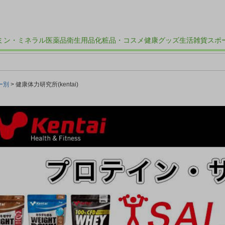
ミン・ミネラル
医薬品
衛生用品
化粧品・コスメ
健康グッズ
生活雑貨
スポ
ー別
健康体力研究所(kentai)