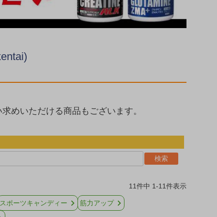
tai)
い求めいただける商品もございます。
検索
11
件中
1
-
11
件表示
スポーツキャンディー
筋力アップ