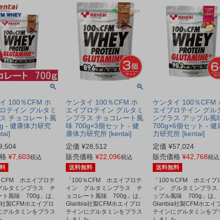
 100％CFM ホ
ケンタイ 100％CFM ホ
ケンタイ 100％CFM 
ロテイン グルタミ
エイプロテイン グルタミ
エイプロテイン グル
ス チョコレート風
ンプラス チョコレート風
ンプラス アップル風
0g - 健康体力研究
味 700g×3個セット - 健
700g×6個セット - 
tai]
康体力研究所 [kentai]
力研究所 [kentai]
9,504
定価
¥
28,512
定価
¥
57,024
格
¥
7,603
販売価格
¥
22,096
販売価格
¥
42,768
税込
税込
税込
料
送料無料
送料無料
％CFM ホエイプロテ
「100％CFM ホエイプロテ
「100％CFM ホエイプ
グルタミンプラス チ
イン グルタミンプラス チ
イン グルタミンプラス
ト風味 700g」は、
ョコレート風味 700g」は、
ップル風味 700g」は、
bia社製CFMホエイプロ
Glanbia社製CFMホエイプロ
Glanbia社製CFMホエイ
にグルタミンをプラス
テインにグルタミンをプラス
テインにグルタミンをプ
た。
しました。
しました。