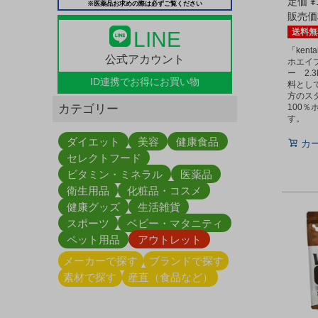
定価
¥
※医薬品お求めの際は必ずご覧ください
販売価
送料無
LINE
「ken
公式アカウント
ホエイ
ー 2.
ID連携で
お得にお買い物
料とし
方のス
カテゴリー
100
す。
ダイエット
美容
健康食品
カ
セレクトフード
ビタミン・ミネラル
医薬品
衛生用品
化粧品・コスメ
健康グッズ
生活雑貨
スポーツ
ベビー・マタニティ
ペット用品
アウトレット
メーカーで探す
ブランドで探す
素材で探す
産直（食品など）