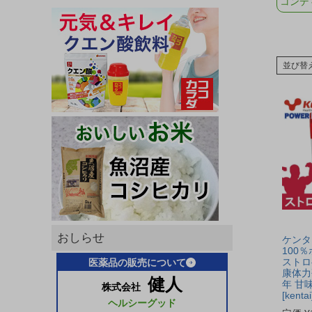
コンデ
並び替
おしらせ
ケンタ
100
ストロベ
医薬品の販売について
康体力
健人
年 甘
株式会社
[kentai
ヘルシーグッド