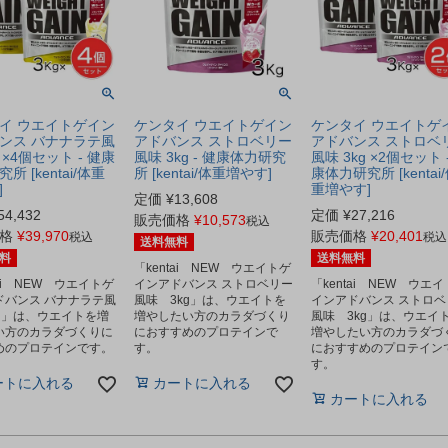
イ ウエイトゲイン
ケンタイ ウエイトゲイン
ケンタイ ウエイトゲ
ンス バナナラテ風
アドバンス ストロベリー
アドバンス ストロベ
g ×4個セット - 健康
風味 3kg - 健康体力研究
風味 3kg ×2個セット 
所 [kentai/体重
所 [kentai/体重増やす]
康体力研究所 [kentai
]
重増やす]
定価
¥
13,608
54,432
定価
¥
27,216
販売価格
¥
10,573
税込
格
¥
39,970
販売価格
¥
20,401
税込
税込
送料無料
料
送料無料
「kentai NEW ウエイトゲ
tai NEW ウエイトゲ
インアドバンス ストロベリー
「kentai NEW ウエ
ドバンス バナナラテ風
風味 3kg」は、ウエイトを
インアドバンス ストロベ
kg」は、ウエイトを増
増やしたい方のカラダづくり
風味 3kg」は、ウエイ
い方のカラダづくりに
におすすめのプロテインで
増やしたい方のカラダづ
めのプロテインです。
す。
におすすめのプロテイン
す。
ートに入れる
カートに入れる
カートに入れる