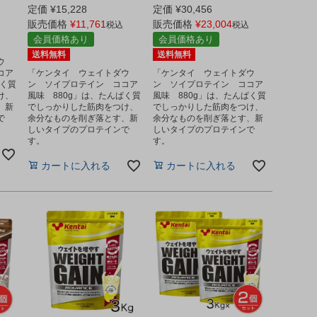
定価
¥
15,228
定価
¥
30,456
販売価格
¥
11,761
販売価格
¥
23,004
税込
税込
会員価格あり
会員価格あり
送料無料
送料無料
ウ
コア
「ケンタイ ウェイトダウ
「ケンタイ ウェイトダウ
ぱく質
ン ソイプロテイン ココア
ン ソイプロテイン ココア
け、
風味 880g」は、たんぱく質
風味 880g」は、たんぱく質
、新
でしっかりした筋肉をつけ、
でしっかりした筋肉をつけ、
で
余分なものを削ぎ落とす、新
余分なものを削ぎ落とす、新
しいタイプのプロテインで
しいタイプのプロテインで
す。
す。
カートに入れる
カートに入れる