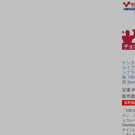
ケンタイ
エイプ
ンプラ
味 70
所 [ken
定価
¥
販売価
送料無
「100
イン 
ョコレー
Glan
テイン
しまし