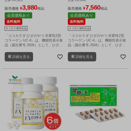
定価
定価
応商品
ネコポス対応商品
3,980
7,560
¥
¥
販売価格
税込
販売価格
税込
会員価格あり
会員価格あり
送料無料
送料無料
ネコポス便対応品
ネコポス便対応品
「ココカラダ ひざのやつ 非変性2型
「ココカラダ ひざのやつ 非変性2型
コラーゲン UC-II」は、機能性表示食
コラーゲン UC-II」は、機能性表示食
品（届出番号 J506）として、ひざ関
品（届出番号 J506）として、ひざ関
節の違和感の軽減し、柔軟性や可動
節の違和感の軽減し、柔軟性や可動
性をサポートするサプリメントで
性をサポートするサプリメントで
詳細を見る
詳細を見る
す。
す。