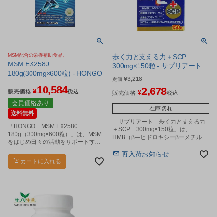
MSM配合の栄養補助食品。
歩く力と支える力＋SCP
MSM EX2580
300mg×150粒 - サプリアート
180g(300mg×600粒) - HONGO
¥
3,218
定価
10,584
2,678
¥
販売価格
税込
¥
販売価格
税込
会員価格あり
在庫切れ
送料無料
「サプリアート 歩く力と支える力
「HONGO MSM EX2580
＋SCP 300mg×150粒」は、
180g（300mg×600粒）」は、MSM
HMB（β―ヒドロキシーβーメチル酪
をはじめ日々の活動をサポートする
酸）と非変性Ⅱ型コラーゲン、プロ
成分を配合した栄養補助食品です。
テオグリカン、カルシウムを配合し
再入荷お知らせ
た健康補助食品です。
カートに入れる