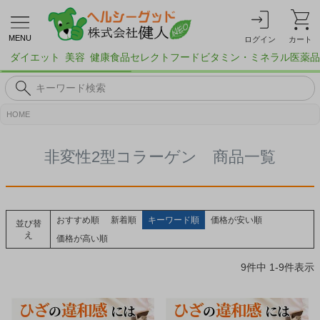
MENU
ログイン
カート
ダイエット
美容
健康食品
セレクトフード
ビタミン・ミネラル
医薬品
HOME
非変性2型コラーゲン 商品一覧
おすすめ順
新着順
キーワード順
価格が安い順
並び替
え
価格が高い順
9
件中
1
-
9
件表示