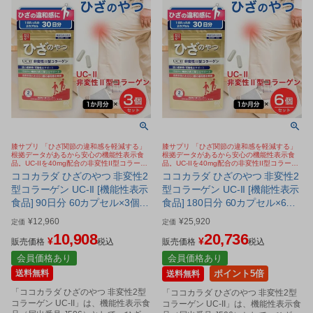
膝サプリ 「ひざ関節の違和感を軽減する」
膝サプリ 「ひざ関節の違和感を軽減する」
根拠データがあるから安心の機能性表示食
根拠データがあるから安心の機能性表示食
品。UC-IIを40mg配合の非変性II型コラーゲ
品。UC-IIを40mg配合の非変性II型コラーゲ
ン。歩く、しゃがむ、階段の昇り降りサポー
ン。歩く、しゃがむ、階段の昇り降りサポー
ココカラダ ひざのやつ 非変性2
ココカラダ ひざのやつ 非変性2
ト
ト
型コラーゲン UC-II [機能性表示
型コラーゲン UC-II [機能性表示
食品] 90日分 60カプセル×3個セ
食品] 180日分 60カプセル×6個
ット - 健人 [ひざ関節/サプリ]
セット - 健人 [ひざ関節/サプリ]
¥
12,960
¥
25,920
定価
定価
10,908
20,736
¥
¥
販売価格
税込
販売価格
税込
会員価格あり
会員価格あり
送料無料
ポイント5倍
送料無料
「ココカラダ ひざのやつ 非変性2型
「ココカラダ ひざのやつ 非変性2型
コラーゲン UC-II」は、機能性表示食
コラーゲン UC-II」は、機能性表示食