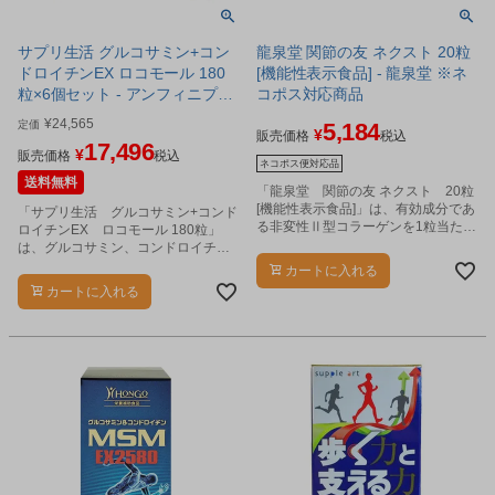
サプリ生活 グルコサミン+コン
龍泉堂 関節の友 ネクスト 20粒
ドロイチンEX ロコモール 180
[機能性表示食品] - 龍泉堂 ※ネ
粒×6個セット - アンフィニプロ
コポス対応商品
ジェクト
¥
24,565
定価
5,184
¥
販売価格
税込
17,496
¥
販売価格
税込
ネコポス便対応品
送料無料
「龍泉堂 関節の友 ネクスト 20粒
[機能性表示食品]」は、有効成分であ
「サプリ生活 グルコサミン+コンド
る非変性Ⅱ型コラーゲンを1粒当たり
ロイチンEX ロコモール 180粒」
3.2mg（NEXT-Ⅱとして40mg）含ん
は、グルコサミン、コンドロイチ
でいます。
ン、プロテオグリカン、非変性Ⅱ型
カートに入れる
コラーゲンなど関節のスムーズな動
カートに入れる
きに欠かせない素材を配合したサプ
リメントです。