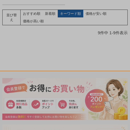
リメントです。
おすすめ順
新着順
キーワード順
価格が安い順
並び替
え
価格が高い順
9
件中
1
-
9
件表示