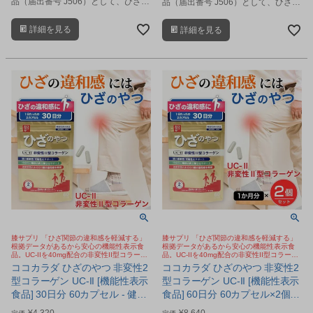
品（届出番号 J506）として、ひざ関
品（届出番号 J506）として、ひざ関
節の違和感の軽減し、柔軟性や可動
節の違和感の軽減し、柔軟性や可動
性をサポートするサプリメントで
性をサポートするサプリメントで
詳細を見る
詳細を見る
す。
す。
膝サプリ 「ひざ関節の違和感を軽減する」
膝サプリ 「ひざ関節の違和感を軽減する」
根拠データがあるから安心の機能性表示食
根拠データがあるから安心の機能性表示食
品。UC-IIを40mg配合の非変性II型コラーゲ
品。UC-IIを40mg配合の非変性II型コラーゲ
ン。歩く、しゃがむ、階段の昇り降りサポー
ン。歩く、しゃがむ、階段の昇り降りサポー
ココカラダ ひざのやつ 非変性2
ココカラダ ひざのやつ 非変性2
ト
ト
型コラーゲン UC-II [機能性表示
型コラーゲン UC-II [機能性表示
食品] 30日分 60カプセル - 健人
食品] 60日分 60カプセル×2個セ
[ひざ関節/サプリ] ※ネコポス対
ット - 健人 [ひざ関節/サプリ] ※
¥
4,320
¥
8,640