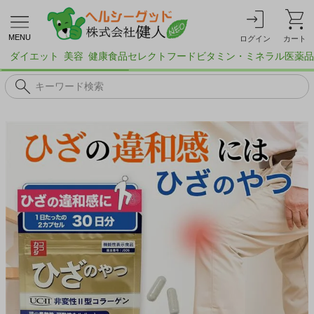
MENU
ログイン
カート
ダイエット
美容
健康食品
セレクトフード
ビタミン・ミネラル
医薬品