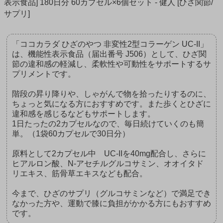
表示食品] 180日分 60カプセル×6個セット - 健人 [ひざ関節/
サプリ]
「ココカラダ ひざのやつ 非変性2型コラーゲン UC-II」
は、機能性表示食品（届出番号 J506）として、ひざ関
節の違和感の軽減し、柔軟性や可動性をサポートするサ
プリメントです。
階段の昇り降りや、しゃがんで物を拾ったりするのに、
ちょっと気になる方におすすめです。また歩くとひざに
違和感を感じるなどもサポートします。
1日たったの2カプセルなので、毎日続けていくのも簡
単。（1袋60カプセルで30日分）
原料として2カプセル中 UC-IIを40mg配合し、さらに
ヒアルロン酸、N-アセチルグルコサミン、オオイタド
リエキス、筋骨草エキスなども配合。
今まで、ひざのサプリ（グルコサミンなど）で満足でき
なかった方や、運動で膝に負担がかかる方にもおすすめ
です。