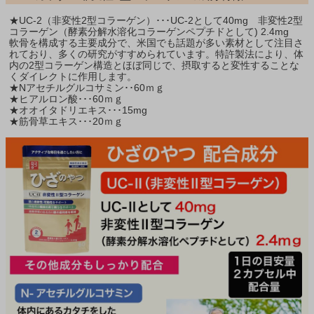
★UC-2（非変性2型コラーゲン）･･･UC-2として40mg 非変性2型
コラーゲン（酵素分解水溶化コラーゲンペプチドとして) 2.4mg
軟骨を構成する主要成分で、米国でも話題が多い素材として注目さ
れており、多くの研究がすすめられています。特許製法により、体
内の2型コラーゲン構造とほぼ同じで、摂取すると変性することな
くダイレクトに作用します。
★Nアセチルグルコサミン･･60ｍｇ
★ヒアルロン酸･･･60ｍｇ
★オオイタドリエキス･･･15mg
★筋骨草エキス･･･20ｍｇ