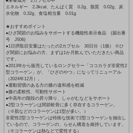
■栄養成分 2カプセル中
エネルギー 2.3kcal、たんぱく質 0.2g、脂質 0.02g、炭
水化物 0.32g、食塩相当量 0.01g
★おすすめポイント
●ひざ関節のお悩みをサポートする機能性表示食品 (届出番
号 J506)
●1日摂取目安量はたったの2カプセル 30日分（1個） ※ひ
ざ関節にお悩みの方、まずは1か月飲んでいただきたい商品
です。
●2013年から販売しているロングセラー「ココカラダ非変性2
型コラーゲン」が、「ひざのやつ」になってリニューアル
（2024年12月）。
●運動習慣のある方の膝の違和感を軽減
●膝の柔軟性、可動性サポート
●中高年の階段の昇り降り、しゃがむなどをサポート
●2型コラーゲンは関節軟骨に多く存在するコラーゲン。
（※肌などのコラーゲンは1型が多い。）
非変性2型コラーゲンは特殊な技術で2型コラーゲンを抽出し
ているので、コラーゲンの、らせん構造を維持しています。
（※コラーゲンは熱などで変性する）