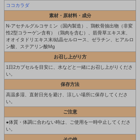
ココカラダ
素材・原材料・成分
N-アセチルグルコサミン（国内製造）、鶏軟骨抽出物（非変
性2型コラーゲン含有）（鶏肉を含む）、筋骨草エキス末、
オオイタドリエキス末/結晶セルロース、ゼラチン、ヒアルロ
ン酸、ステアリン酸Mg
お召し上がり方
1日2カプセルを目安に、水などと一緒にお召し上がりくださ
い。
保存方法
高温多湿、直射日光を避け、涼しい場所に保存してくださ
い。
ご注意
●体質・体調に合わない時は、ご使用を一時中止してくださ
い。
その他