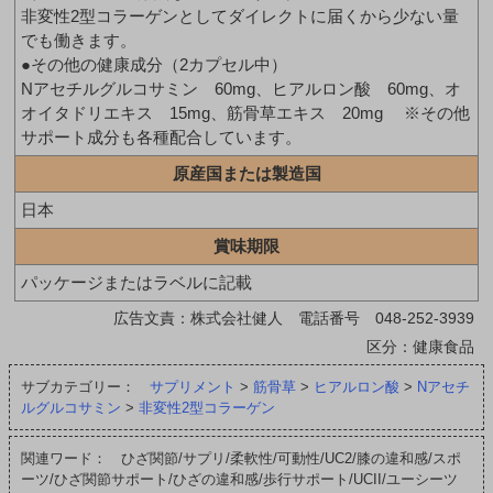
非変性2型コラーゲンとしてダイレクトに届くから少ない量
でも働きます。
●その他の健康成分（2カプセル中）
Nアセチルグルコサミン 60mg、ヒアルロン酸 60mg、オ
オイタドリエキス 15mg、筋骨草エキス 20mg ※その他
サポート成分も各種配合しています。
原産国または製造国
日本
賞味期限
パッケージまたはラベルに記載
広告文責：株式会社健人 電話番号 048-252-3939
区分：健康食品
サブカテゴリー：
サプリメント
>
筋骨草
>
ヒアルロン酸
>
Nアセチ
ルグルコサミン
>
非変性2型コラーゲン
関連ワード： ひざ関節/サプリ/柔軟性/可動性/UC2/膝の違和感/スポ
ーツ/ひざ関節サポート/ひざの違和感/歩行サポート/UCII/ユーシーツ