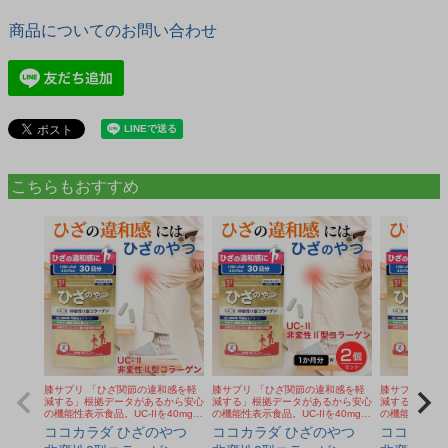
商品についてのお問い合わせ
こちらもおすすめ
膝サプリ 「ひざ関節の違和感を軽
膝サプリ 「ひざ関節の違和感を軽
膝サプリ 「ひ
減する」根拠データがあるから安心
減する」根拠データがあるから安心
減する」根拠
の機能性表示食品。UC-IIを40mg配
の機能性表示食品。UC-IIを40mg配
の機能性表示食品
合の非変性II型コラーゲン。歩く、
合の非変性II型コラーゲン。歩く、
合の非変性II
ココカラダ ひざのやつ
ココカラダ ひざのやつ
ココカラダ
しゃがむ、階段の昇り降りサポート
しゃがむ、階段の昇り降りサポート
しゃがむ、階