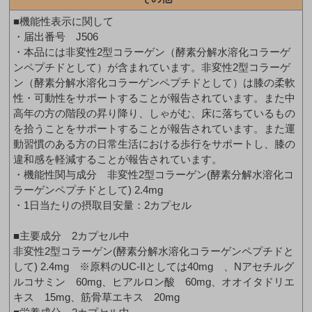
■機能性表示に関して
・届出番号 J506
・本品には非変性2型コラーゲン（酵素分解水溶化コラーゲ
ンペプチドとして）が含まれています。非変性2型コラーゲ
ン（酵素分解水溶化コラーゲンペプチドとして）は膝の柔軟
性・可動性をサポートすることが報告されています。また中
高年の方の階段の昇り降り、しゃがむ、床に落ちているもの
を拾うことをサポートすることが報告されています。また運
動習慣のある方の日常生活における歩行をサポートし、膝の
違和感を軽減することが報告されています。
・機能性関与成分 非変性2型コラーゲン(酵素分解水溶化コ
ラーゲンペプチドとして) 2.4mg
・1日当たりの摂取目安量：2カプセル
■主要成分 2カプセル中
非変性2型コラーゲン(酵素分解水溶化コラーゲンペプチドと
して) 2.4mg ※原料のUC-IIとしては40mg 、Nアセチルグ
ルコサミン 60mg、ヒアルロン酸 60mg、オオイタドリエ
キス 15mg、筋骨草エキス 20mg