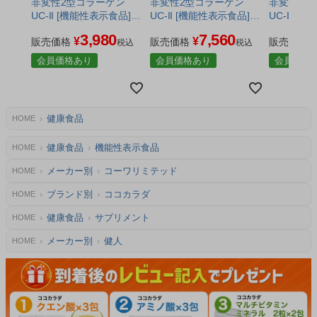
非変性2型コラーゲン
非変性2型コラーゲン
非変性2型
UC-II [機能性表示食品]
UC-II [機能性表示食品]
UC-II [
30日分 60カプセル - 健人
60日分 60カプセル×2個
90日分 6
3,980
7,560
¥
¥
[ひざ関節/サプリ] ※ネコ
販売価格
セット - 健人 [ひざ関節/
販売価格
セット - 
販売価格
税込
税込
ポス対応商品
サプリ] ※ネコポス対応
サプリ]
会員価格あり
会員価格あり
会員価格
商品
健康食品
HOME
健康食品
機能性表示食品
HOME
メーカー別
コーワリミテッド
HOME
ブランド別
ココカラダ
HOME
健康食品
サプリメント
HOME
メーカー別
健人
HOME