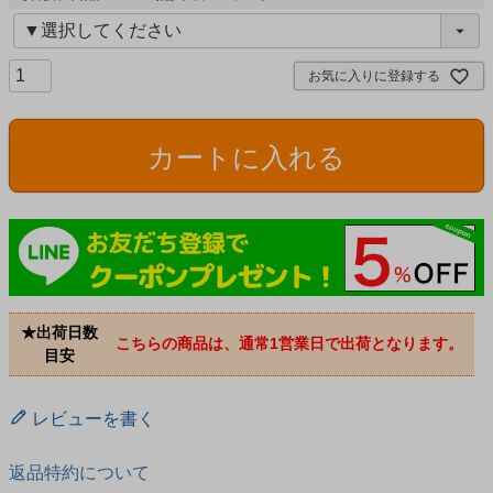
(
必
須
お気に入りに登録する
)
カートに入れる
★出荷日数
こちらの商品は、通常1営業日で出荷となります。
目安
レビューを書く
返品特約について