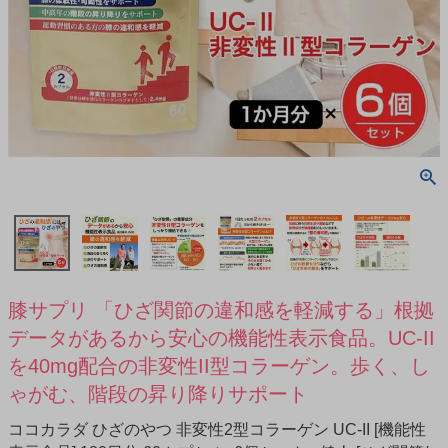
膝サプリ 「ひざ関節の違和感を軽減する」根拠
データがあるから安心の機能性表示食品。UC-II
を40mg配合の非変性II型コラーゲン。歩く、し
ゃがむ、階段の昇り降りサポート
ココカラダ ひざのやつ 非変性2型コラーゲン UC-II [機能性