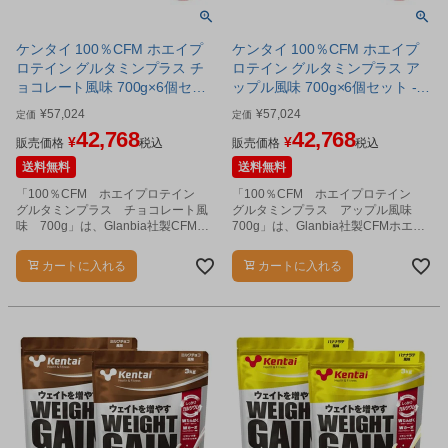
ケンタイ 100％CFM ホエイプ
ケンタイ 100％CFM ホエイプ
ロテイン グルタミンプラス チ
ロテイン グルタミンプラス ア
ョコレート風味 700g×6個セッ
ップル風味 700g×6個セット -
ト - 健康体力研究所 [kentai]
健康体力研究所 [kentai]
¥
57,024
¥
57,024
定価
定価
42,768
42,768
¥
¥
販売価格
税込
販売価格
税込
送料無料
送料無料
「100％CFM ホエイプロテイン
「100％CFM ホエイプロテイン
グルタミンプラス チョコレート風
グルタミンプラス アップル風味
味 700g」は、Glanbia社製CFMホ
700g」は、Glanbia社製CFMホエイ
エイプロテインにグルタミンをプラ
プロテインにグルタミンをプラスし
スしました。
ました。
カートに入れる
カートに入れる