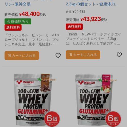
リン- 阪神交易
2.3kg×3個セット - 健康体力研
究所 （※2024年 甘味料変更
¥
54,432
48,400
定価
¥
済） [kentai]
販売価格
税込
43,923
¥
販売価格
税込
会員価格あり
送料無料
送料無料
「kentai NEWパワーボディ ホエイ
「ブッシュネル ピンシーカーA1ス
プロテイン ストロベリー 2.3kg」
ロープジョルト マリン」は、ブッ
は、たんぱく原料として筋力アップ
シュネル史上、最小・最軽量レーザ
を目指す方のスタンダードタイプの
ー距離計です。
100％ホエイプロテインです。
カートに入れる
カートに入れる