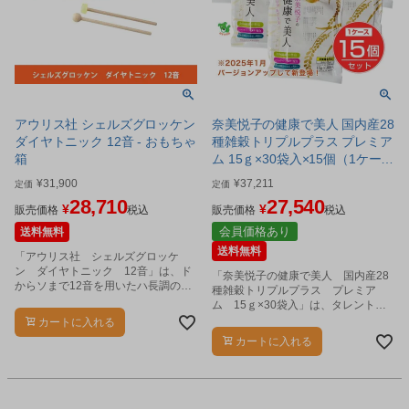
アウリス社 シェルズグロッケン
奈美悦子の健康で美人 国内産28
ダイヤトニック 12音 - おもちゃ
種雑穀トリプルプラス プレミア
箱
ム 15ｇ×30袋入×15個（1ケー
ス）セット - ベストアメニティ
¥
31,900
¥
37,211
定価
定価
28,710
27,540
¥
¥
販売価格
税込
販売価格
税込
会員価格あり
送料無料
送料無料
「アウリス社 シェルズグロッケ
ン ダイヤトニック 12音」は、ド
「奈美悦子の健康で美人 国内産28
からソまで12音を用いたハ長調のグ
種雑穀トリプルプラス プレミア
ロッケンなので、演奏のレパートリ
ム 15ｇ×30袋入」は、タレントで
ーがかなり広がります。
雑穀アドバイザーの奈美悦子さんが
カートに入れる
プロデュースした28種雑穀米です。
カートに入れる