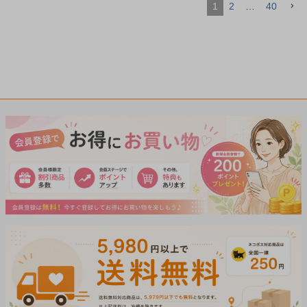
1
2
…
40