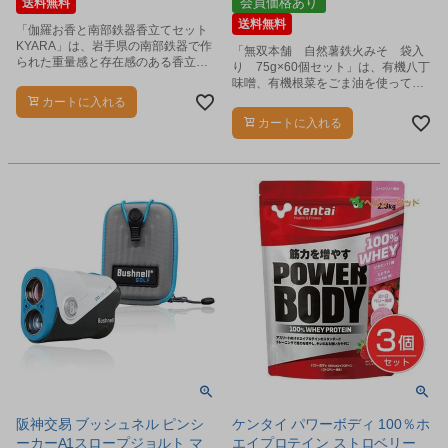
会員価格あり
送料無料
送料無料
「伽羅お香と南部鉄器香立てセット
KYARA」は、岩手県の南部鉄器で作
「無双本舗 自然薯鉄火みそ 袋入
られた重量感と存在感のある香立
り 75g×60個セット」は、有機八丁
て、 折り紙をイメージした直線によ
味噌、有機根菜をごま油を使って釜
る立体的な面構成が、 鋳物の質感と
で長時間炒り上げたものです。
カートに入れる
合わさりモダンでありながら日本的
カートに入れる
な趣のある表情になっています。
阪神交易 ブッシュネル ピンシ
ケンタイ パワーボディ 100％ホ
ーカーA1スロープジョルト マ
エイプロテイン ストロベリー