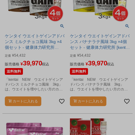
ケンタイ ウエイトゲインアドバ
ケンタイ ウエイトゲインアドバ
ンス ミルクチョコ風味 3kg ×4
ンス バナナラテ風味 3kg ×4個
個セット - 健康体力研究所
セット - 健康体力研究所 [kentai/
[kentai/体重増やす]
体重増やす]
¥
54,432
¥
54,432
定価
定価
39,970
39,970
¥
¥
販売価格
税込
販売価格
税込
送料無料
送料無料
「kentai NEW ウエイトゲインア
「kentai NEW ウエイトゲインア
ドバンス ミルクチョコ風味 3kg」
ドバンス バナナラテ風味 3kg」
は、ウエイトを増やしたい方のカラ
は、ウエイトを増やしたい方のカラ
ダづくりにおすすめのプロテインで
ダづくりにおすすめのプロテインで
す。
す。
カートに入れる
カートに入れる