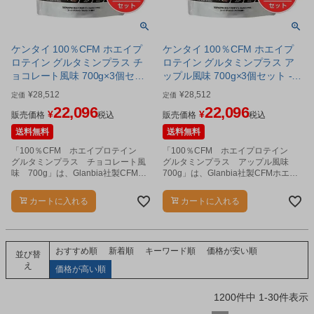
ケンタイ 100％CFM ホエイプ
ケンタイ 100％CFM ホエイプ
ロテイン グルタミンプラス チ
ロテイン グルタミンプラス ア
ョコレート風味 700g×3個セッ
ップル風味 700g×3個セット -
ト - 健康体力研究所 [kentai]
健康体力研究所 [kentai]
¥
28,512
¥
28,512
定価
定価
22,096
22,096
¥
¥
販売価格
税込
販売価格
税込
送料無料
送料無料
「100％CFM ホエイプロテイン
「100％CFM ホエイプロテイン
グルタミンプラス チョコレート風
グルタミンプラス アップル風味
味 700g」は、Glanbia社製CFMホ
700g」は、Glanbia社製CFMホエイ
エイプロテインにグルタミンをプラ
プロテインにグルタミンをプラスし
スしました。
ました。
カートに入れる
カートに入れる
おすすめ順
新着順
キーワード順
価格が安い順
並び替
え
価格が高い順
1200
件中
1
-
30
件表示