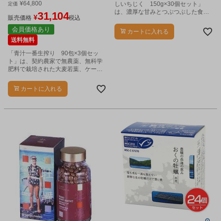
¥
64,800
しいちじく 150g×30個セット」
定価
は、濃厚な甘みとつぶつぶした食感
31,104
¥
販売価格
税込
が人気の干しいちじくです。
会員価格あり
カートに入れる
送料無料
「青汁一番生搾り 90包×3個セッ
ト」は、契約農家で無農薬、無科学
肥料で栽培された大麦若葉、ケール
にキャベツ、ブロッコッリー、ほう
れん草、セロリ、レタス、しそ、よ
カートに入れる
もぎをあわせた９種の野菜が原料。