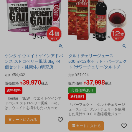
ケンタイ ウエイトゲインアドバ
タルトチェリージュース
ンス ストロベリー風味 3kg ×4
500ml×12本セット - パーフェク
個セット - 健康体力研究所
ト [サワーチェリー/タルトチエ
[kentai/体重増やす]
リー果汁]
¥
54,432
¥
57,024
定価
定価
39,970
37,998
¥
¥
販売価格
税込
販売価格
税込
会員価格あり
送料無料
送料無料
「kentai NEW ウエイトゲインア
ドバンス ストロベリー風味 3kg」
「パーフェクト タルトチェリージ
は、ウエイトを増やしたい方のカラ
ュース」は、タルトチェリーを使用
ダづくりにおすすめのプロテインで
した果汁１００％濃縮還元ジュース
す。
です。
カートに入れる
カートに入れる