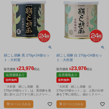
絹こし胡麻 黒 270g×24個セッ
絹こし胡麻 白 270g×24個セッ
ト - 大村屋
ト - 大村屋
23,976
23,976
¥
¥
販売価格
税込
販売価格
税込
会員価格あり
会員価格あり
送料無料
送料無料
「大村屋 絹こし胡麻 黒
「大村屋 絹こし胡麻 白
270g×24個セット」は、黒胡麻を適
270g×24個セット」は、上質の白胡
度に炒り上げてすり潰したクリーム
麻を丁寧に焙煎し、細かくクリーム
状の胡麻です。
状にすり潰しました。
カートに入れる
カートに入れる