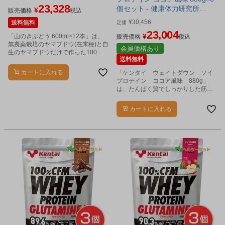
23,328
個セット - 健康体力研究所
¥
販売価格
税込
[kentai/K1244]
¥
30,456
送料無料
定価
23,004
¥
「山のきぶどう 600ml×12本」は、
販売価格
税込
無農薬栽培のヤマブドウ(在来種)と自
会員価格あり
生のヤマブドウだけで作った100％
送料無料
ストレートジュースです。
カートに入れる
「ケンタイ ウェイトダウン ソイ
プロテイン ココア風味 880g」
は、たんぱく質でしっかりした筋肉
をつけ、余分なものを削ぎ落とす、
新しいタイプのプロテインです。
カートに入れる