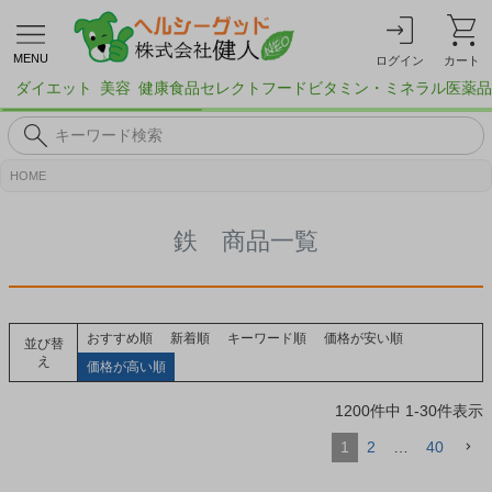
MENU
ログイン
カート
ダイエット
美容
健康食品
セレクトフード
ビタミン・ミネラル
医薬品
HOME
鉄 商品一覧
おすすめ順
新着順
キーワード順
価格が安い順
並び替
え
価格が高い順
1200
件中
1
-
30
件表示
1
2
…
40