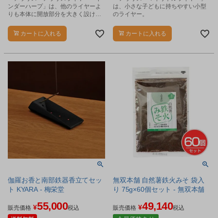
ンダーハープ」は、他のライヤーよ
は、小さな子どもに持ちやすい小型
りも本体に開放部分を大きく設け、
のライヤー。
音はすっきりとした感じを与えま
す。
カートに入れる
カートに入れる
伽羅お香と南部鉄器香立てセッ
無双本舗 自然薯鉄火みそ 袋入
ト KYARA - 梅栄堂
り 75g×60個セット - 無双本舗
55,000
49,140
¥
¥
販売価格
税込
販売価格
税込