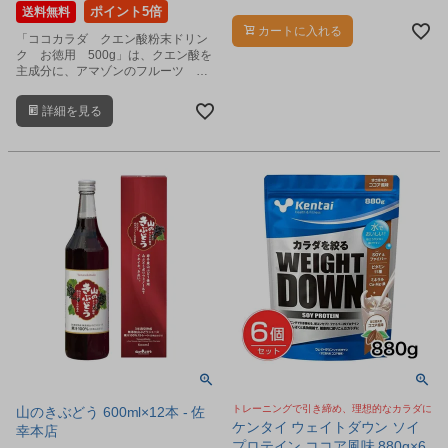
る鉄琴です。
ポイント5倍
送料無料
カートに入れる
「ココカラダ クエン酸粉末ドリン
ク お徳用 500g」は、クエン酸を
主成分に、アマゾンのフルーツ ア
サイーベリー、L-カルニチン、クレ
アチン、コラーゲン、グルコサミ
詳細を見る
ン、アミノ酸、ビタミンなどをバラ
ンス良く配合した健康粉末飲料で
す。
トレーニングで引き締め、理想的なカラダに
山のきぶどう 600ml×12本 - 佐
ケンタイ ウェイトダウン ソイ
幸本店
プロテイン ココア風味 880g×6