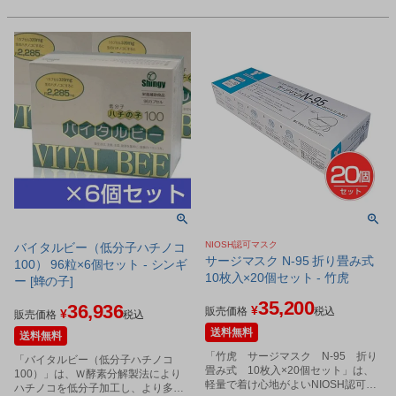
NIOSH認可マスク
バイタルビー（低分子ハチノコ
サージマスク N-95 折り畳み式
100） 96粒×6個セット - シンギ
10枚入×20個セット - 竹虎
ー [蜂の子]
35,200
36,936
¥
販売価格
税込
¥
販売価格
税込
送料無料
送料無料
「竹虎 サージマスク N-95 折り
「バイタルビー（低分子ハチノコ
畳み式 10枚入×20個セット」は、
100）」は、Ｗ酵素分解製法により
軽量で着け心地がよいNIOSH認可マ
ハチノコを低分子加工し、より多く