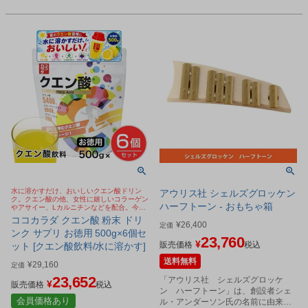
水に溶かすだけ、おいしいクエン酸ドリン
アウリス社 シェルズグロッケン
ク。クエン酸の他、女性に嬉しいコラーゲン
ハーフトーン - おもちゃ箱
やアサイー、Lカルニチンなどを配合。今
SNSで話題のクエン酸 ババアの粉
ココカラダ クエン酸 粉末 ドリ
¥
26,400
定価
ンク サプリ お徳用 500g×6個セ
23,760
¥
販売価格
税込
ット [クエン酸飲料/水に溶かす]
送料無料
¥
29,160
定価
23,652
「アウリス社 シェルズグロッケ
¥
販売価格
税込
ン ハーフトーン」は、創設者シェ
会員価格あり
ル・アンダーソン氏の名前に由来す