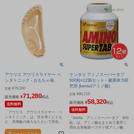
アウリス アウリスライヤー ペ
ケンタイ アミノスーパータブ
ンタトニック - おもちゃ箱
900粒×12個セット - 健康体力研
究所 [kentai/アミノ酸]
¥
79,200
定価
¥
90,720
71,280
定価
¥
販売価格
税込
58,320
¥
販売価格
税込
送料無料
送料無料
「アウリス アウリスライヤー ペ
ンタトニック」は、弦を弾くととも
「kentai アミノスーパータブ 900
に、共鳴板の後ろをたたいて音色の
粒」は、アミノ酸をまとめて素早く
違いを楽しむことができます。
摂れる本格派ペプチド状アミノ酸タ
ブレットです。
カートに入れる