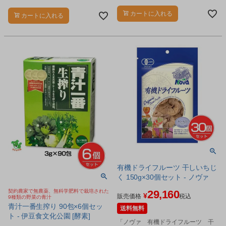
スクです。
のハチの子をより吸収しやすくバー
ジョンアップしました。
カートに入れる
カートに入れる
有機ドライフルーツ 干しいちじ
く 150g×30個セット - ノヴァ
契約農家で無農薬、無科学肥料で栽培された
29,160
¥
販売価格
税込
9種類の野菜の青汁
青汁一番生搾り 90包×6個セッ
送料無料
ト - 伊豆食文化公園 [酵素]
「ノヴァ 有機ドライフルーツ 干