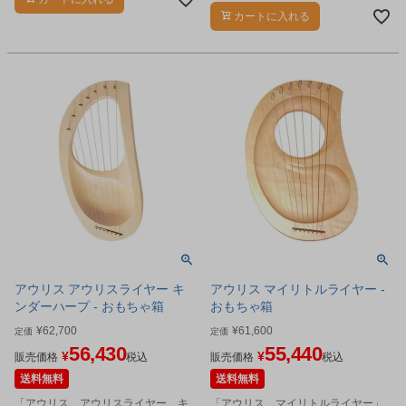
カートに入れる
アウリス アウリスライヤー キ
アウリス マイリトルライヤー -
ンダーハープ - おもちゃ箱
おもちゃ箱
¥
62,700
¥
61,600
定価
定価
56,430
55,440
¥
¥
販売価格
税込
販売価格
税込
送料無料
送料無料
「アウリス アウリスライヤー キ
「アウリス マイリトルライヤー」