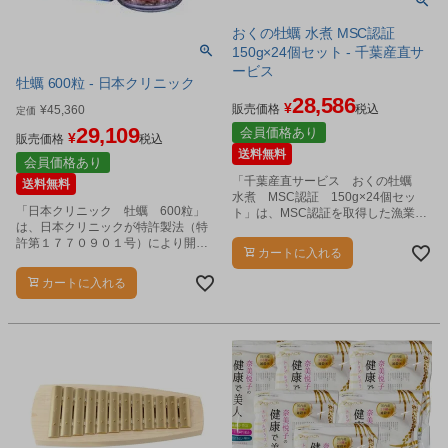
おくの牡蠣 水煮 MSC認証
150g×24個セット - 千葉産直サ
ービス
牡蠣 600粒 - 日本クリニック
28,586
¥
販売価格
税込
¥
45,360
定価
29,109
会員価格あり
¥
販売価格
税込
送料無料
会員価格あり
「千葉産直サービス おくの牡蠣
送料無料
水煮 MSC認証 150g×24個セッ
「日本クリニック 牡蠣 600粒」
ト」は、MSC認証を取得した漁業で
は、日本クリニックが特許製法（特
生産された邑久町虫明産(おくちょう
許第１７７０９０１号）により開発
むしあげ)の新鮮な生カキだけを蒸し
カートに入れる
した牡蠣肉エキスです。
煮にした缶詰です。
カートに入れる