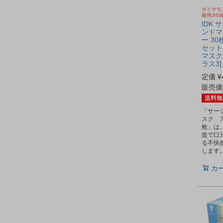
ダイヤモ
療用JIS
IDK
ンドマ
ー 30
セット 
マスク
ラス3]
定価
¥
販売価
送料無
「サー
スク 
枚」は
造で口
る不快
します
カ