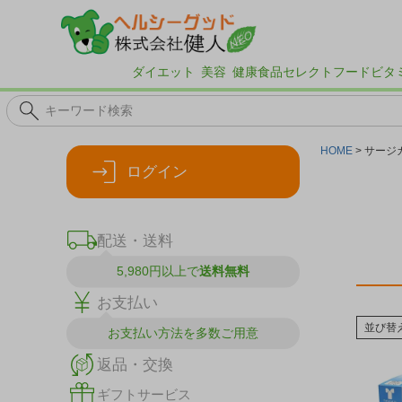
ダイエット
美容
健康食品
セレクトフード
ビタ
HOME
サージ
ログイン
配送・送料
5,980円以上で
送料無料
お支払い
並び替
お支払い方法を
多数ご用意
返品・交換
ギフトサービス