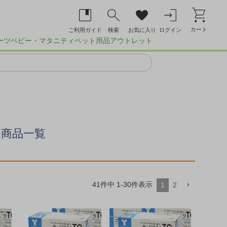
カート
ご利用ガイド
検索
お気に入り
ログイン
ーツ
ベビー・マタニティ
ペット用品
アウトレット
商品一覧
41
件中
1
-
30
件表示
1
2