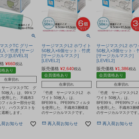
マスクTC グリー
サージマスクL2 ホワイト
サージマスクL2 ホワ
枚入 - 竹虎 [サージ
50枚入×6個セット - 竹虎
50枚入×3個セット - 
ク][LEVEL3]
[サージカルマスク]
[サージカルマスク]
[LEVEL2]
[LEVEL2]
格
¥
660
税込
販売価格
¥
2,640
販売価格
¥
1,386
税込
税込
価格あり
会員価格あり
会員価格あり
在庫切れ
在庫切れ
在庫切れ
 サージマスクTC グ
50枚入」は、99％フ
「竹虎 サージマスクL2 ホ
「竹虎 サージマスクL2
を使用した、不織布3
ワイト 50枚入」は、
ワイト 50枚入」は、
のフィルター部分が花
BFE99％、PFE99%フィルタ
BFE99％、PFE99%フ
コリ、ハウスダストを
を使用した、不織布3層構造
を使用した、不織布3層
に遮断します。
のサージカルマスクです。
のサージカルマスクです
入荷お知らせ
再入荷お知らせ
再入荷お知らせ