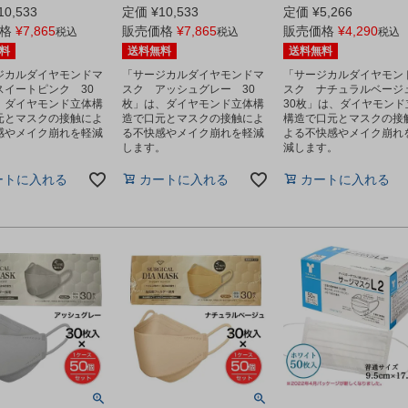
10,533
定価
¥
10,533
定価
¥
5,266
格
¥
7,865
販売価格
¥
7,865
販売価格
¥
4,290
税込
税込
税込
料
送料無料
送料無料
ジカルダイヤモンドマ
「サージカルダイヤモンドマ
「サージカルダイヤモン
スイートピンク 30
スク アッシュグレー 30
スク ナチュラルベー
、ダイヤモンド立体構
枚」は、ダイヤモンド立体構
30枚」は、ダイヤモンド
元とマスクの接触によ
造で口元とマスクの接触によ
構造で口元とマスクの接
感やメイク崩れを軽減
る不快感やメイク崩れを軽減
よる不快感やメイク崩れ
。
します。
減します。
ートに入れる
カートに入れる
カートに入れる