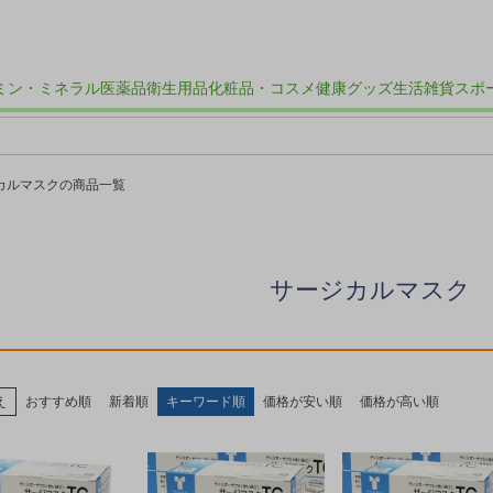
ミン・ミネラル
医薬品
衛生用品
化粧品・コスメ
健康グッズ
生活雑貨
スポ
カルマスクの商品一覧
サージカルマスク 
え
おすすめ順
新着順
キーワード順
価格が安い順
価格が高い順