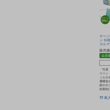
サージ
ン 50
カルマス
販売価
会員
「竹虎
リーン 
ィルタ
層構造
粉やホ
効果的
再