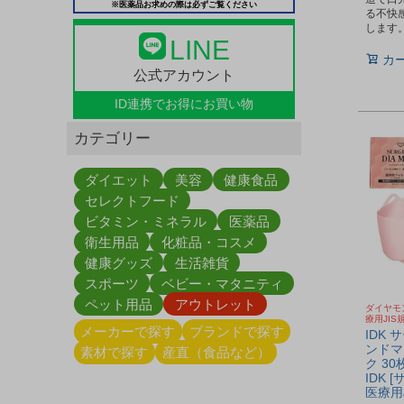
※医薬品お求めの際は必ずご覧ください
る不快
します
LINE
カ
公式アカウント
ID連携で
お得にお買い物
カテゴリー
ダイエット
美容
健康食品
セレクトフード
ビタミン・ミネラル
医薬品
衛生用品
化粧品・コスメ
健康グッズ
生活雑貨
スポーツ
ベビー・マタニティ
ペット用品
アウトレット
ダイヤモ
療用JIS
メーカーで探す
ブランドで探す
IDK
ンドマ
素材で探す
産直（食品など）
ク 30
IDK 
医療用