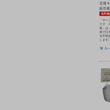
定価
¥
販売価
送料無
「サー
スク 
枚」は
造で口
る不快
します
カ