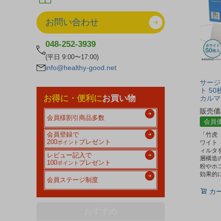
お問い合わせ
048-252-3939
(平日 9:00〜17:00)
info@healthy-good.net
サージ
ト 50
お得に・便利に
お買い物
カルマス
販売価
会員様割引商品多数
会員
「竹虎
会員登録で
200
プレゼント
ワイト 
ポイント
ィルタ
レビュー記入で
層構造
100
プレゼント
ポイント
粉やホ
効果的
会員ステージ制度
カ
おすすめ