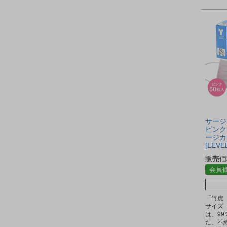
サージ
ピンク 
ージカ
[LEVE
販売価
会員
「竹虎
サイズ
は、9
た、不