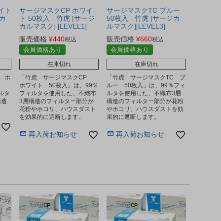
イト
サージマスクCP ホワイ
サージマスクTC ブルー
ジカ
ト 50枚入 - 竹虎 [サージ
50枚入 - 竹虎 [サージカ
カルマスク] [LEVEL1]
ルマスク][LEVEL3]
販売価格
¥
440
販売価格
¥
660
税込
税込
会員価格あり
会員価格あり
在庫切れ
在庫切れ
 ホ
「竹虎 サージマスクCP
「竹虎 サージマスクTC ブ
ホワイト 50枚入」は、99％
ルー 50枚入」は、99％フィ
ィルタ
フィルタを使用した、不織布
ルタを使用した、不織布3層
構造
3層構造のフィルター部分が
構造のフィルター部分が花粉
。
花粉やホコリ、ハウスダスト
やホコリ、ハウスダストを効
を効果的に遮断します。
果的に遮断します。
再入荷お知らせ
再入荷お知らせ