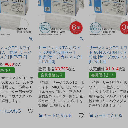
マスクTC ホワイ
サージマスクTC ホワイ
サージマスクTC ホワ
枚入 - 竹虎 [サージ
ト 50枚入×6個セット -
ト 50枚入×3個セット 
ク] [LEVEL3]
竹虎 [サージカルマスク]
竹虎 [サージカルマス
[LEVEL3]
[LEVEL3]
格
¥
660
税込
販売価格
¥
3,795
販売価格
¥
1,914
税込
税込
価格あり
会員価格あり
会員価格あり
 サージマスクTC ホ
50枚入」は、99％フ
「竹虎 サージマスクTC ホ
「竹虎 サージマスクTC
を使用した、不織布3
ワイト 50枚入」は、99％フ
ワイト 50枚入」は、9
のフィルター部分が花
ィルタを使用した、不織布3
ィルタを使用した、不織
コリ、ハウスダストを
層構造のフィルター部分が花
層構造のフィルター部分
に遮断します。
粉やホコリ、ハウスダストを
粉やホコリ、ハウスダス
効果的に遮断します。
効果的に遮断します。
ートに入れる
カートに入れる
カートに入れる