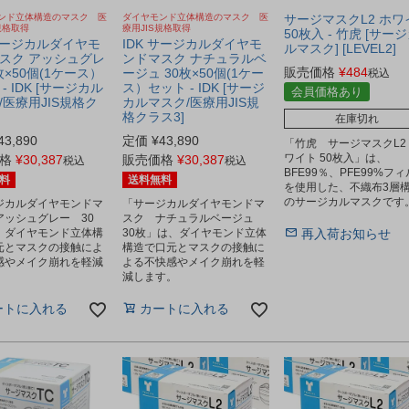
ンド立体構造のマスク 医
ダイヤモンド立体構造のマスク 医
サージマスクL2 ホワ
規格取得
療用JIS規格取得
50枚入 - 竹虎 [サー
 サージカルダイヤモ
IDK サージカルダイヤモ
ルマスク] [LEVEL2]
スク アッシュグレ
ンドマスク ナチュラルベ
販売価格
¥
484
枚×50個(1ケース）
ージュ 30枚×50個(1ケー
税込
- IDK [サージカル
ス）セット - IDK [サージ
会員価格あり
/医療用JIS規格ク
カルマスク/医療用JIS規
格クラス3]
在庫切れ
43,890
定価
¥
43,890
「竹虎 サージマスクL2
ワイト 50枚入」は、
格
¥
30,387
販売価格
¥
30,387
税込
税込
BFE99％、PFE99%フ
料
送料無料
を使用した、不織布3層
のサージカルマスクです
ジカルダイヤモンドマ
「サージカルダイヤモンドマ
アッシュグレー 30
スク ナチュラルベージュ
、ダイヤモンド立体構
30枚」は、ダイヤモンド立体
再入荷お知らせ
元とマスクの接触によ
構造で口元とマスクの接触に
感やメイク崩れを軽減
よる不快感やメイク崩れを軽
。
減します。
ートに入れる
カートに入れる