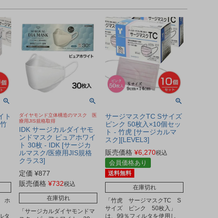
イト
ダイヤモンド立体構造のマスク 医
サージマスクTC Sサイズ
療用JIS規格取得
 竹
ピンク 50枚入×10個セッ
IDK サージカルダイヤモ
]
ト - 竹虎 [サージカルマ
ンドマスク ピュアホワイ
スク][LEVEL3]
ト 30枚 - IDK [サージカ
販売価格
¥
6,270
ルマスク/医療用JIS規格
税込
クラス3]
会員価格あり
定価
¥
877
送料無料
販売価格
¥
732
税込
在庫切れ
在庫切れ
 ホ
「竹虎 サージマスクTC S
サイズ ピンク 50枚入」
「サージカルダイヤモンドマ
ィルタ
は、99％フィルタを使用し