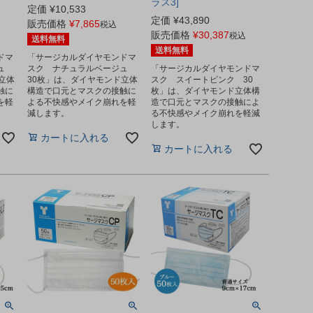
ラス3]
定価
¥
10,533
定価
¥
43,890
販売価格
¥
7,865
税込
販売価格
¥
30,387
税込
送料無料
送料無料
ドマ
「サージカルダイヤモンドマ
ジュ
スク ナチュラルベージュ
「サージカルダイヤモンドマ
立体
30枚」は、ダイヤモンド立体
スク スイートピンク 30
触に
構造で口元とマスクの接触に
枚」は、ダイヤモンド立体構
を軽
よる不快感やメイク崩れを軽
造で口元とマスクの接触によ
減します。
る不快感やメイク崩れを軽減
します。
カートに入れる
カートに入れる