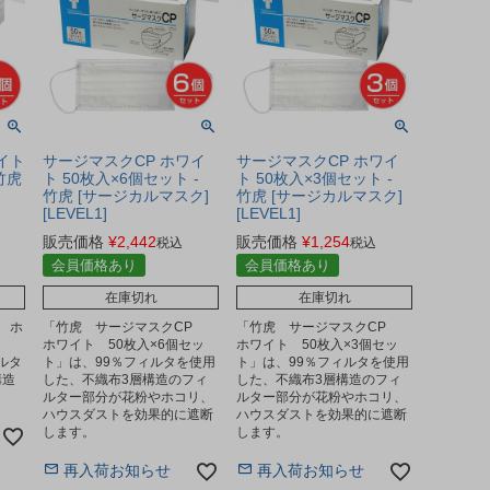
イト
サージマスクCP ホワイ
サージマスクCP ホワイ
竹虎
ト 50枚入×6個セット -
ト 50枚入×3個セット -
竹虎 [サージカルマスク]
竹虎 [サージカルマスク]
[LEVEL1]
[LEVEL1]
販売価格
¥
2,442
販売価格
¥
1,254
税込
税込
会員価格あり
会員価格あり
在庫切れ
在庫切れ
 ホ
「竹虎 サージマスクCP
「竹虎 サージマスクCP
ホワイト 50枚入×6個セッ
ホワイト 50枚入×3個セッ
ィルタ
ト」は、99％フィルタを使用
ト」は、99％フィルタを使用
構造
した、不織布3層構造のフィ
した、不織布3層構造のフィ
。
ルター部分が花粉やホコリ、
ルター部分が花粉やホコリ、
ハウスダストを効果的に遮断
ハウスダストを効果的に遮断
します。
します。
再入荷お知らせ
再入荷お知らせ