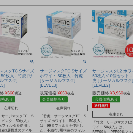
マスクTC Sサイズ
サージマスクTC Sサイズ
サージマスクL2 ホワ
50枚入 - 竹虎 [サ
ホワイト 50枚入 - 竹虎
50枚入×10個セット -
ルマスク]
[サージカルマスク]
虎 [サージカルマスク
L3]
[LEVEL3]
[LEVEL2]
格
¥
660
販売価格
¥
660
販売価格
¥
3,960
税込
税込
税込
価格あり
会員価格あり
会員価格あり
送料無料
在庫切れ
在庫切れ
在庫切れ
 サージマスクTC S
「竹虎 サージマスクTC S
 ピンク 50枚入」
サイズ ホワイト 50枚入」
「竹虎 サージマスクL2
9％フィルタを使用し
は、99％フィルタを使用し
ワイト 50枚入」は、
織布3層構造のフィル
た、不織布3層構造のフィル
BFE99％、PFE99%フ