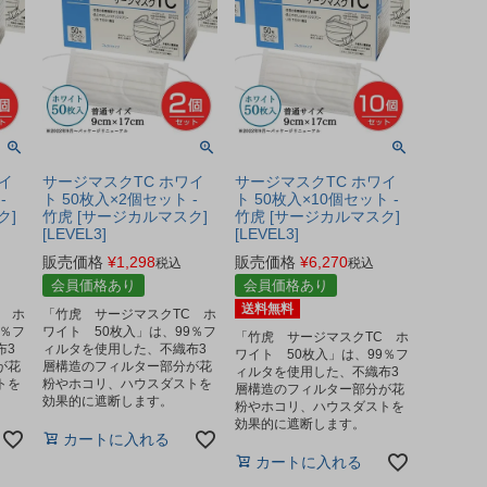
イ
サージマスクTC ホワイ
サージマスクTC ホワイ
-
ト 50枚入×2個セット -
ト 50枚入×10個セット -
ク]
竹虎 [サージカルマスク]
竹虎 [サージカルマスク]
[LEVEL3]
[LEVEL3]
販売価格
¥
1,298
販売価格
¥
6,270
税込
税込
会員価格あり
会員価格あり
送料無料
 ホ
「竹虎 サージマスクTC ホ
9％フ
ワイト 50枚入」は、99％フ
「竹虎 サージマスクTC ホ
布3
ィルタを使用した、不織布3
ワイト 50枚入」は、99％フ
が花
層構造のフィルター部分が花
ィルタを使用した、不織布3
トを
粉やホコリ、ハウスダストを
層構造のフィルター部分が花
効果的に遮断します。
粉やホコリ、ハウスダストを
効果的に遮断します。
カートに入れる
カートに入れる