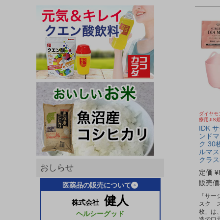
ダイヤモ
療用JIS
IDK
ンドマ
ク 30
ルマス
クラス
おしらせ
定価
¥
販売価
医薬品の販売について
「サー
健人
株式会社
スク 
枚」は
ヘルシーグッド
造で口