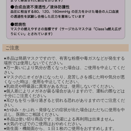
ご注意
●本品は簡易マスクですので、有害な粉塵や毒ガスなどが発生する
場所では使用しないでください｡
●万一臭いにより気分が悪くなった場合は、ご使用を中止してくだ
さい｡
●マスクのニオイがきになったり、息苦しさを感じた時や気分が悪
くなった時は、使用を中止してください。
●乳幼児や呼吸器に異常がある方は、使用しないでください。
●個人差によリメガネが曇る場合がありますので、運転の際などは
十分にご注意ください｡
●耳ひもを引っ張り過ぎると切れる恐れがありますのでご注意くだ
さい。
●かゆみ・かぶれ・発疹などの症状が出た場合はただちに使用を中
止し、医師にご相談ください｡
●本品は使い切り商品です。洗濯による再利用は出来ません｡
●火気のそばでのご使用はおやめください｡
●衛生面・機能面から、１日１枚のご使用をおすすめします。