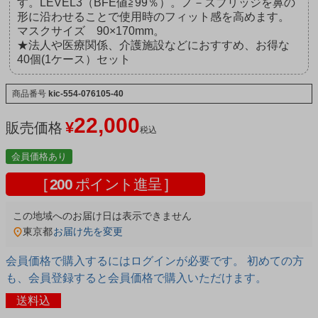
す。LEVEL3（BFE値≧99％）。ノ－ズブリッジを鼻の
形に沿わせることで使用時のフィット感を高めます。
マスクサイズ 90×170mm。
★法人や医療関係、介護施設などにおすすめ、お得な
40個(1ケース）セット
商品番号
kic-554-076105-40
22,000
¥
販売価格
税込
会員価格あり
[
200
ポイント進呈 ]
この地域へのお届け日は表示できません
東京都
お届け先を変更
会員価格で購入するにはログインが必要です。 初めての方
も、会員登録すると会員価格で購入いただけます。
送料込