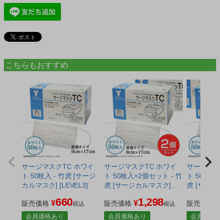
こちらもおすすめ
サージマスクTC ホワイ
サージマスクTC ホワイ
サージマス
ト 50枚入 - 竹虎 [サージ
ト 50枚入×2個セット - 竹
ト 50枚入
カルマスク] [LEVEL3]
虎 [サージカルマスク]
虎 [サー
[LEVEL3]
[LEVEL3]
660
1,298
¥
¥
販売価格
販売価格
販売価格
税込
税込
会員価格あり
会員価格あり
会員価格