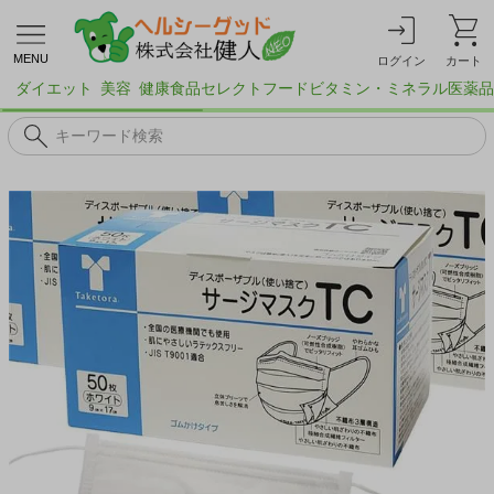
MENU
ログイン
カート
ダイエット
美容
健康食品
セレクトフード
ビタミン・ミネラル
医薬品