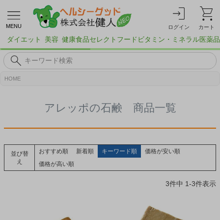
MENU
ログイン
カート
ダイエット
美容
健康食品
セレクトフード
ビタミン・ミネラル
医薬品
HOME
アレッポの石鹸 商品一覧
おすすめ順
新着順
キーワード順
価格が安い順
並び替
え
価格が高い順
3
件中
1
-
3
件表示