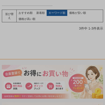
おすすめ順
新着順
キーワード順
価格が安い順
並び替
え
価格が高い順
3
件中
1
-
3
件表示