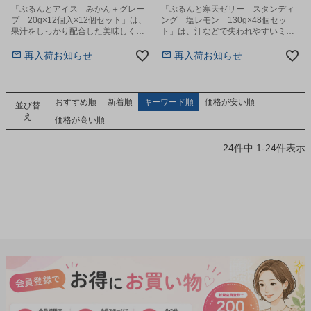
「ぷるんとアイス みかん＋グレー
「ぷるんと寒天ゼリー スタンディ
プ 20g×12個入×12個セット」は、
ング 塩レモン 130g×48個セッ
果汁をしっかり配合した美味しく手
ト」は、汗などで失われやすいミネ
軽なプチサイズの凍らせるアイスで
ラル分を配合した、やわらか食感の
す。
寒天ゼリーです。
再入荷お知らせ
再入荷お知らせ
おすすめ順
新着順
キーワード順
価格が安い順
並び替
え
価格が高い順
24
件中
1
-
24
件表示