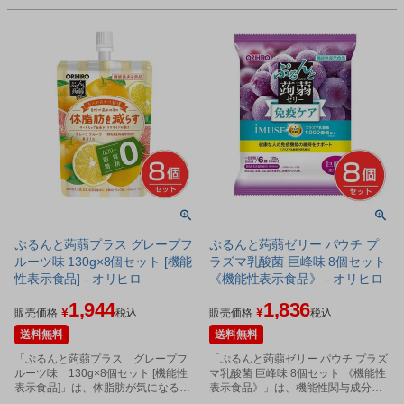
ぷるんと蒟蒻プラス グレープフ
ぷるんと蒟蒻ゼリー パウチ プ
ルーツ味 130g×8個セット [機能
ラズマ乳酸菌 巨峰味 8個セット
性表示食品] - オリヒロ
《機能性表示食品》 - オリヒロ
1,944
1,836
¥
¥
販売価格
税込
販売価格
税込
送料無料
送料無料
「ぷるんと蒟蒻プラス グレープフ
「ぷるんと蒟蒻ゼリー パウチ プラズ
ルーツ味 130g×8個セット [機能性
マ乳酸菌 巨峰味 8個セット 《機能性
表示食品]」は、体脂肪が気になる方
表示食品》」は、機能性関与成分と
におすすめな、ローズヒップ由来テ
して健康な人の免疫機能の維持をサ