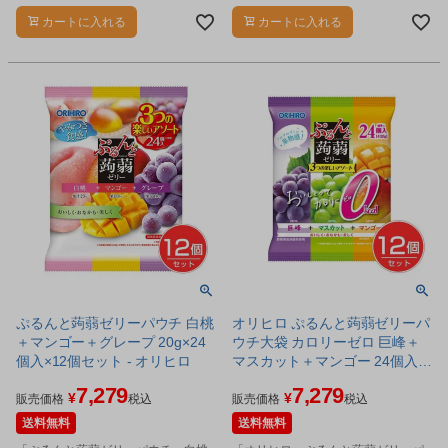
ィリロサイドを配合した機能性表示
ポートするプラズマ乳酸菌（L. lactis
カートに入れる
カートに入れる
食品のぷるんと蒟蒻ゼリーです。
strain Plasma) を配合した、果汁た
っぷりの巨峰味の蒟蒻ゼリーです。
ぷるんと蒟蒻ゼリーパウチ 白桃
オリヒロ ぷるんと蒟蒻ゼリーパ
＋マンゴー＋グレープ 20g×24
ウチ大袋 カロリーゼロ 巨峰＋
個入×12個セット - オリヒロ
マスカット＋マンゴー 24個入
×12個セット - オリヒロ [こんに
7,279
7,279
¥
¥
ゃくゼリー]
販売価格
税込
販売価格
税込
送料無料
送料無料