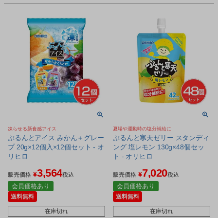
凍らせる新食感アイス
夏場や運動時の塩分補給に
ぷるんとアイス みかん＋グレー
ぷるんと寒天ゼリー スタンディ
プ 20g×12個入×12個セット - オ
ング 塩レモン 130g×48個セッ
リヒロ
ト - オリヒロ
3,564
7,020
¥
¥
販売価格
税込
販売価格
税込
会員価格あり
会員価格あり
送料無料
送料無料
在庫切れ
在庫切れ