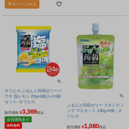
ーです。
カートに入れる
オリヒロ ぷるんと蒟蒻ゼリーパ
ウチ 塩レモン 20g×6個入×24個
セット- オリヒロ
ぷるんと蒟蒻ゼリー スタンディ
3,369
ング マスカット 130g×8個 - オ
¥
販売価格
税込
リヒロ
会員価格あり
1,080
送料無料
¥
販売価格
税込