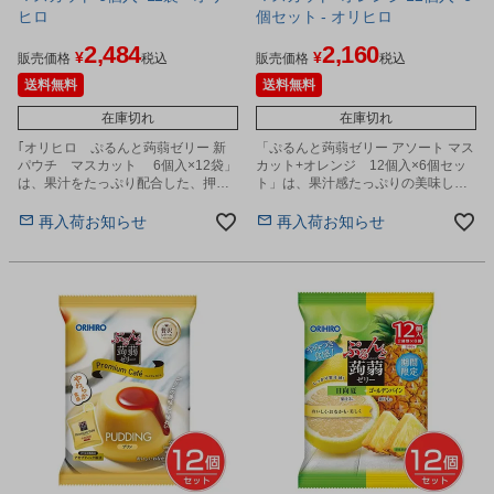
ヒロ
個セット - オリヒロ
2,484
2,160
¥
¥
販売価格
税込
販売価格
税込
送料無料
送料無料
在庫切れ
在庫切れ
｢オリヒロ ぷるんと蒟蒻ゼリー 新
「ぷるんと蒟蒻ゼリー アソート マス
パウチ マスカット 6個入×12袋」
カット+オレンジ 12個入×6個セッ
は、果汁をたっぷり配合した、押し
ト」は、果汁感たっぷりの美味しく
出して食べる新タイプのパウチゼリ
手軽なプチサイズの蒟蒻ゼリーで
ーです。
す。
再入荷お知らせ
再入荷お知らせ