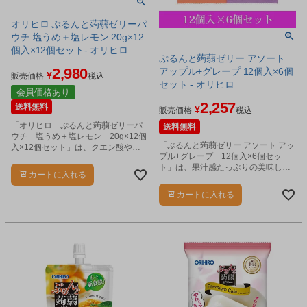
オリヒロ ぷるんと蒟蒻ゼリーパ
ウチ 塩うめ＋塩レモン 20g×12
個入×12個セット- オリヒロ
ぷるんと蒟蒻ゼリー アソート
2,980
アップル+グレープ 12個入×6個
¥
販売価格
税込
セット - オリヒロ
会員価格あり
2,257
送料無料
¥
販売価格
税込
「オリヒロ ぷるんと蒟蒻ゼリーパ
送料無料
ウチ 塩うめ＋塩レモン 20g×12個
「ぷるんと蒟蒻ゼリー アソート アッ
入×12個セット」は、クエン酸や汗
プル+グレープ 12個入×6個セッ
などで失われやすい塩分を配合し
ト」は、果汁感たっぷりの美味しく
た、プチサイズの蒟蒻ゼリーです。
カートに入れる
手軽なプチサイズの蒟蒻ゼリーで
す。
カートに入れる