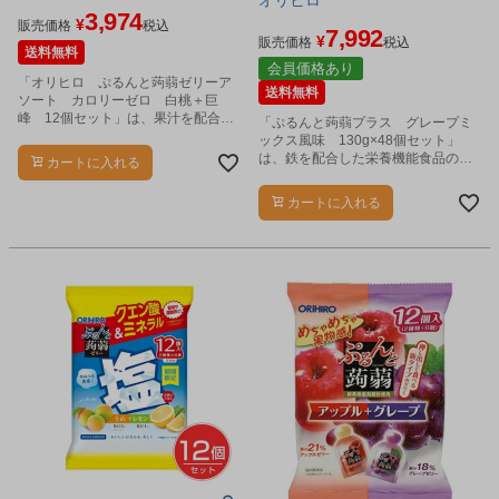
3,974
¥
販売価格
税込
7,992
¥
販売価格
税込
送料無料
会員価格あり
「オリヒロ ぷるんと蒟蒻ゼリーア
送料無料
ソート カロリーゼロ 白桃＋巨
峰 12個セット」は、果汁を配合し
「ぷるんと蒟蒻プラス グレープミ
た手軽なプチサイズの蒟蒻ゼリーで
ックス風味 130g×48個セット」
す。
は、鉄を配合した栄養機能食品のゼ
カートに入れる
リーです。
カートに入れる