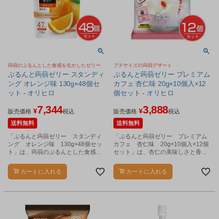
蒟蒻のぷるんとした食感を生かしたゼリー
プチサイズの蒟蒻デザート
ぷるんと蒟蒻ゼリー スタンディ
ぷるんと蒟蒻ゼリー プレミアム
ング オレンジ味 130g×48個セ
カフェ 杏仁味 20g×10個入×12
ット - オリヒロ
個セット - オリヒロ
7,344
3,888
¥
¥
販売価格
税込
販売価格
税込
送料無料
送料無料
「ぷるんと蒟蒻ゼリー スタンディ
「ぷるんと蒟蒻ゼリー プレミアム
ング オレンジ味 130g×48個セッ
カフェ 杏仁味 20g×10個入×12個
ト」は、蒟蒻のぷるんとした食感を
セット」は、杏仁の美味しさと香り
生かしたゼリーです。
をそのままゼリーにしたプチサイズ
の蒟蒻デザートです。
カートに入れる
カートに入れる