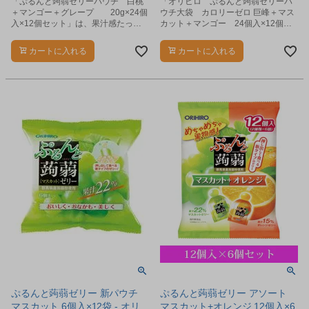
「ぷるんと蒟蒻ゼリーパウチ 白桃
「オリヒロ ぷるんと蒟蒻ゼリーパ
＋マンゴー＋グレープ 20g×24個
ウチ大袋 カロリーゼロ 巨峰＋マス
入×12個セット」は、果汁感たっぷ
カット＋マンゴー 24個入×12個セ
りの美味しく手軽なプチサイズの蒟
ット」は、果汁感たっぷりの美味し
蒻ゼリーです。
く手軽なプチサイズのノンカロリー
カートに入れる
カートに入れる
蒟蒻ゼリーです。
ぷるんと蒟蒻ゼリー 新パウチ
ぷるんと蒟蒻ゼリー アソート
マスカット 6個入×12袋 - オリ
マスカット+オレンジ 12個入×6