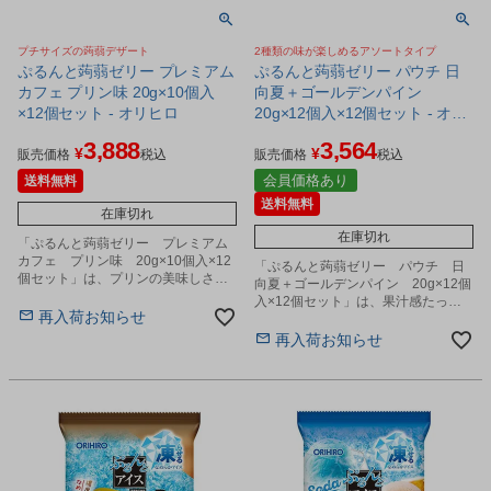
プチサイズの蒟蒻デザート
2種類の味が楽しめるアソートタイプ
ぷるんと蒟蒻ゼリー プレミアム
ぷるんと蒟蒻ゼリー パウチ 日
カフェ プリン味 20g×10個入
向夏＋ゴールデンパイン
×12個セット - オリヒロ
20g×12個入×12個セット - オリ
ヒロ
3,888
3,564
¥
¥
販売価格
税込
販売価格
税込
会員価格あり
送料無料
送料無料
在庫切れ
在庫切れ
「ぷるんと蒟蒻ゼリー プレミアム
カフェ プリン味 20g×10個入×12
「ぷるんと蒟蒻ゼリー パウチ 日
個セット」は、プリンの美味しさと
向夏＋ゴールデンパイン 20g×12個
香りをそのままゼリーにしたプチサ
入×12個セット」は、果汁感たっぷ
イズの蒟蒻デザートです。
再入荷お知らせ
りの美味しく手軽なプチサイズの蒟
蒻ゼリーです。
再入荷お知らせ