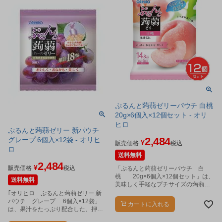
ぷるんと蒟蒻ゼリーパウチ 白桃
20g×6個入×12個セット - オリ
ヒロ
ぷるんと蒟蒻ゼリー 新パウチ
2,484
グレープ 6個入×12袋 - オリヒ
¥
販売価格
税込
ロ
送料無料
2,484
¥
販売価格
税込
「ぷるんと蒟蒻ゼリーパウチ 白
桃 20g×6個入×12個セット」は、
送料無料
美味しく手軽なプチサイズの蒟蒻ゼ
リーです。
｢オリヒロ ぷるんと蒟蒻ゼリー 新
パウチ グレープ 6個入×12袋」
カートに入れる
は、果汁をたっぷり配合した、押し
出して食べる新タイプのパウチゼリ