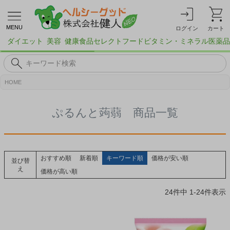
MENU
ログイン
カート
ダイエット
美容
健康食品
セレクトフード
ビタミン・ミネラル
医薬品
HOME
ぷるんと蒟蒻 商品一覧
おすすめ順
新着順
キーワード順
価格が安い順
並び替
え
価格が高い順
24
件中
1
-
24
件表示