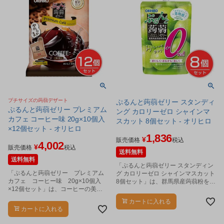
プチサイズの蒟蒻デザート
ぷるんと蒟蒻ゼリー スタンディ
ぷるんと蒟蒻ゼリー プレミアム
ング カロリーゼロ シャインマ
カフェ コーヒー味 20g×10個入
スカット 8個セット - オリヒロ
×12個セット - オリヒロ
1,836
¥
販売価格
税込
4,002
¥
販売価格
税込
送料無料
送料無料
「ぷるんと蒟蒻ゼリー スタンディン
「ぷるんと蒟蒻ゼリー プレミアム
グ カロリーゼロ シャインマスカット
カフェ コーヒー味 20g×10個入
8個セット」は、群馬県産蒟蒻粉を使
×12個セット」は、コーヒーの美味
用した、ぷるんとした食感の美味し
しさと香りをそのままゼリーにした
い蒟蒻ゼリーです。
カートに入れる
プチサイズの蒟蒻デザートです。
カートに入れる