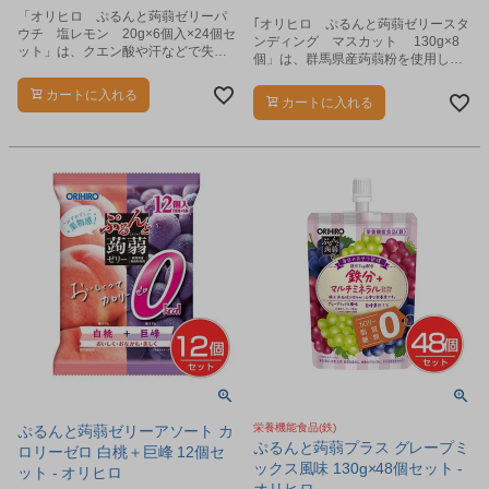
「オリヒロ ぷるんと蒟蒻ゼリーパ
｢オリヒロ ぷるんと蒟蒻ゼリースタ
ウチ 塩レモン 20g×6個入×24個セ
ンディング マスカット 130g×8
ット」は、クエン酸や汗などで失わ
個」は、群馬県産蒟蒻粉を使用し
れやすい塩分を配合した、プチサイ
た、ぷるんとした食感の美味しい蒟
ズの蒟蒻ゼリーです。
蒻ゼリーです。
カートに入れる
カートに入れる
栄養機能食品(鉄)
ぷるんと蒟蒻ゼリーアソート カ
ぷるんと蒟蒻プラス グレープミ
ロリーゼロ 白桃＋巨峰 12個セ
ックス風味 130g×48個セット -
ット - オリヒロ
オリヒロ