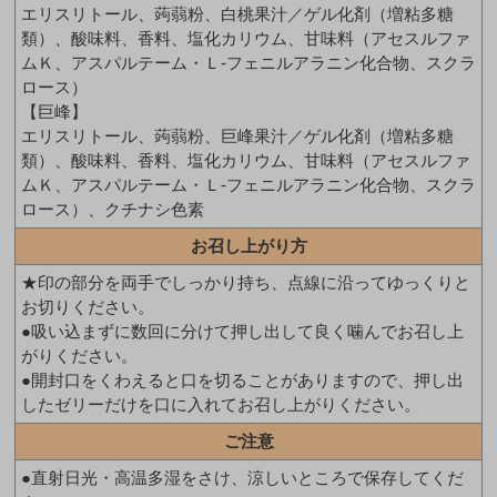
エリスリトール、蒟蒻粉、白桃果汁／ゲル化剤（増粘多糖
類）、酸味料、香料、塩化カリウム、甘味料（アセスルファ
ムＫ、アスパルテーム・Ｌ-フェニルアラニン化合物、スクラ
ロース）
【巨峰】
エリスリトール、蒟蒻粉、巨峰果汁／ゲル化剤（増粘多糖
類）、酸味料、香料、塩化カリウム、甘味料（アセスルファ
ムＫ、アスパルテーム・Ｌ-フェニルアラニン化合物、スクラ
ロース）、クチナシ色素
お召し上がり方
★印の部分を両手でしっかり持ち、点線に沿ってゆっくりと
お切りください。
●吸い込まずに数回に分けて押し出して良く噛んでお召し上
がりください。
●開封口をくわえると口を切ることがありますので、押し出
したゼリーだけを口に入れてお召し上がりください。
ご注意
●直射日光・高温多湿をさけ、涼しいところで保存してくだ