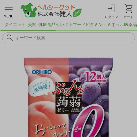
MENU
ログイン
カート
ダイエット
美容
健康食品
セレクトフード
ビタミン・ミネラル
医薬品