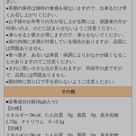
さい。
●長期の保存は独特の食感を損ないますので、出来るだけ早
くお召し上がりください。
●お子様やお年寄りの方が召し上がる際には、保護者の方が
付添いの上、のどに詰まらせないようご注意ください。
●凍らせると硬さが増しますので、凍らせないでください。
●袋の内側に水滴が付着している場合がありますが、品質に
は問題ありません。
●食べ過ぎ、あるいは体質・体調によりおなかが緩くなるこ
とがありますのでご注意ください。
●まれに黒い小さな点が見られますが、蒟蒻芋の皮ですの
で、品質には問題ありません。
●開封時に切り口で手を切らないようご注意ください。
その他
■栄養成分(1個18gあたり)
【白桃】
エネルギー 0kcal、たん白質 0g、脂質 0g、炭水化物
1.73g、ナトリウム 0～0.1g
【巨峰】
エネルギー 0kcal、たん白質 0g、脂質 0g、炭水化物