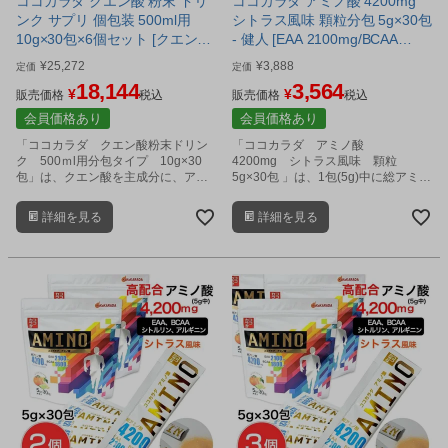
ココカラダ クエン酸 粉末 ドリ
ココカラダ アミノ酸 4200mg
の粉
で飲みやすい。
ンク サプリ 個包装 500ml用
シトラス風味 顆粒分包 5g×30包
10g×30包×6個セット [クエン酸
- 健人 [EAA 2100mg/BCAA
飲料/水に溶かす]
1800mg] ※ネコポス対応商品
¥
25,272
¥
3,888
定価
定価
18,144
3,564
¥
¥
販売価格
税込
販売価格
税込
会員価格あり
会員価格あり
「ココカラダ クエン酸粉末ドリン
「ココカラダ アミノ酸
ク 500ｍl用分包タイプ 10g×30
4200mg シトラス風味 顆粒
包」は、クエン酸を主成分に、アマ
5g×30包 」は、1包(5g)中に総アミノ
ゾンのフルーツ アサイーベリー、
酸を4,200ｍg配合した、高含有のア
L-カルニチン、クレアチン、コラー
ミノ酸顆粒サプリメントです。
詳細を見る
詳細を見る
ゲン、グルコサミン、アミノ酸、ビ
タミンなどをバランス良く配合した
健康粉末飲料です。