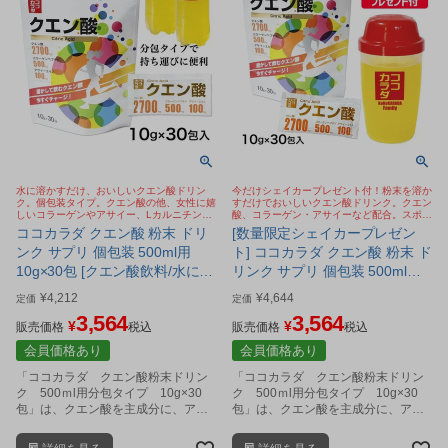
水に溶かすだけ、おいしいクエン酸ドリン
今だけシェイカープレゼント付！粉末を溶か
ク。個包装タイプ。クエン酸の他、女性に嬉
すだけでおいしいクエン酸ドリンク。クエン
しいコラーゲンやアサイー、Lカルニチンな
酸、コラーゲン・アサイーなど配合。スポー
どを配合。今SNSで話題のクエン酸 ババア
ツドリンク、健康飲料に。個包装タイプ。今
ココカラダ クエン酸 粉末 ドリ
[数量限定シェイカープレゼン
の粉
SNSで話題のクエン酸 ババアの粉
ンク サプリ 個包装 500ml用
ト] ココカラダ クエン酸 粉末 ド
10g×30包 [クエン酸飲料/水に溶
リンク サプリ 個包装 500ml用
かす]
10g×30包 ※ココカラダシェイ
¥
4,212
¥
4,644
定価
定価
カープレゼント付 [クエン酸飲
3,564
3,564
¥
¥
販売価格
税込
料/スポーツドリンク]
販売価格
税込
会員価格あり
会員価格あり
「ココカラダ クエン酸粉末ドリン
「ココカラダ クエン酸粉末ドリン
ク 500ｍl用分包タイプ 10g×30
ク 500ｍl用分包タイプ 10g×30
包」は、クエン酸を主成分に、アマ
包」は、クエン酸を主成分に、アマ
ゾンのフルーツ アサイーベリー、
ゾンのフルーツ アサイーベリー、
L-カルニチン、クレアチン、コラー
L-カルニチン、クレアチン、コラー