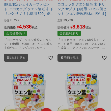
ツドリンク、健康飲料に。お徳用タイプ。今
SNSで話題のクエン酸 ババアの粉
[数量限定シェイカープレゼン
ココカラダ クエン酸 粉末 ドリ
SNSで話題のクエン酸 ババアの粉
ト] ココカラダ クエン酸 粉末 ド
ンク サプリ お徳用 500g×2個セ
リンク サプリ お徳用 500g ※コ
ット [クエン酸飲料/水に溶かす]
コカラダシェイカープレゼント
¥
5,292
¥
9,720
定価
定価
付 [クエン酸飲料/スポーツドリ
4,536
8,618
¥
¥
ンク]
販売価格
税込
販売価格
税込
会員価格あり
会員価格あり
「ココカラダ クエン酸粉末ドリン
「ココカラダ クエン酸粉末ドリン
ク お徳用 500g」は、クエン酸を
ク お徳用 500g」は、クエン酸を
主成分に、アマゾンのフルーツ ア
主成分に、アマゾンのフルーツ ア
サイーベリー、L-カルニチン、クレ
サイーベリー、L-カルニチン、クレ
アチン、コラーゲン、グルコサミ
アチン、コラーゲン、グルコサミ
詳細を見る
詳細を見る
ン、アミノ酸、ビタミンなどをバラ
ン、アミノ酸、ビタミンなどをバラ
ンス良く配合した健康粉末飲料で
ンス良く配合した健康粉末飲料で
す。
す。