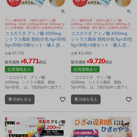
アミノ酸高含有 1包中に総アミノ酸
アミノ酸高含有 1包中に総アミノ酸
4200mg（EAA 2100mg BCAA 1800mg な
4200mg（EAA 2100mg BCAA 1800mg な
ど）の本格派。持ち運びにも便利な分包タイ
ど）の本格派。持ち運びにも便利な分包タイ
プの「アミノ酸」顆粒サプリ。シトラス風味
プの「アミノ酸」顆粒サプリ。シトラス風味
ココカラダ アミノ酸 4200mg
ココカラダ アミノ酸 4200mg
で飲みやすい。
で飲みやすい。
シトラス風味 顆粒分包 5g×30包
シトラス風味 顆粒分包 5g×30包
5g×30包×2個セット - 健人 [EAA
5g×30包×3個セット - 健人 [EAA
2100mg/BCAA 1800mg]
2100mg/BCAA 1800mg]
¥
7,776
¥
11,664
定価
定価
6,771
9,720
¥
¥
販売価格
税込
販売価格
税込
会員価格あり
会員価格あり
「ココカラダ アミノ酸
「ココカラダ アミノ酸
4200mg シトラス風味 顆粒
4200mg シトラス風味 顆粒
5g×30包 」は、1包(5g)中に総アミノ
5g×30包 」は、1包(5g)中に総アミノ
酸を4,200ｍg配合した、高含有のア
酸を4,200ｍg配合した、高含有のア
ミノ酸顆粒サプリメントです。
ミノ酸顆粒サプリメントです。
詳細を見る
詳細を見る