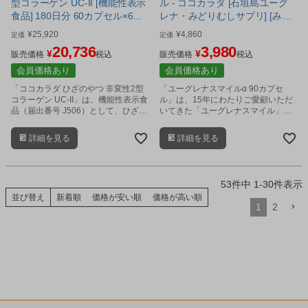
型コラーゲン UC-II [機能性表示
ル - ココカラダ [石垣島ユーグ
リ
食品] 180日分 60カプセル×6個
レナ・みどりむしサプリ] [みど
セット - 健人 [ひざ関節/サプリ]
り麹/ユーグレナサプリ] ※ネコ
¥
25,920
¥
4,860
定価
定価
ポス対応商品
20,736
3,980
¥
¥
販売価格
税込
販売価格
税込
会員価格あり
会員価格あり
「ココカラダ ひざのやつ 非変性2型
「ユーグレナスマイルα 90カプセ
コラーゲン UC-II」は、機能性表示食
ル」は、15年にわたりご愛顧いただ
品（届出番号 J506）として、ひざ関
いてきた「ユーグレナスマイル」を
節の違和感の軽減し、柔軟性や可動
ベースに、発酵素材を新たに加えて
性をサポートするサプリメントで
進化したユーグレナサプリメントで
詳細を見る
詳細を見る
す。
す。
53
件中
1
-
30
件表示
並び替え
新着順
価格が安い順
価格が高い順
1
2