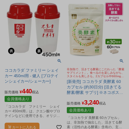
非加熱で、活きてる酵素にこだわった「酵素
ココカラダ ファミリー シェイ
サプリメント」。食べるのを楽しみながら、
カー 450ml用 - 健人 [プロテイ
スタイルも美しさも。2カプセル中660mgの
活きてる酵素含有の麹酵素。エクオール乳酸
ンシェイカー/シェーカー]
[新発売] ココカラダ 美酵素 60
菌、ブラックジンジャーも配合
カプセル (約30日分) [活きてる
440
¥
販売価格
税込
酵素/酵素 サプリ] ※ネコポス対
応商品
会員価格あり
3,240
¥
販売価格
税込
「ココカラダ ファミリー シェイ
会員価格あり
カー 450ml用」は、クエン酸やプロ
テインなどに使用できる、オリジナ
「ココカラダ 美酵素 60カプセル」
ルロゴ入りのプロテインシェイカー
は、非加熱で抽出した、活きてる酵
です。
素（活性のある酵素）含有の、玄米
カートに入れる