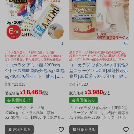
アミノ酸高含有 1包中に総アミノ酸
膝サプリ 「ひざ関節の違和感を軽減する」
4200mg（EAA 2100mg BCAA 1800mg な
根拠データがあるから安心の機能性表示食
ど）の本格派。持ち運びにも便利な分包タイ
品。UC-IIを40mg配合の非変性II型コラーゲ
プの「アミノ酸」顆粒サプリ。シトラス風味
ン。歩く、しゃがむ、階段の昇り降りサポー
ココカラダ アミノ酸 4200mg
ココカラダ ひざのやつ 非変性2
で飲みやすい。
ト
シトラス風味 顆粒分包 5g×30包
型コラーゲン UC-II [機能性表示
5g×30包×6個セット - 健人 [EAA
食品] 30日分 60カプセル - 健人
2100mg/BCAA 1800mg]
[ひざ関節/サプリ] ※ネコポス対
¥
23,328
¥
4,320
定価
定価
応商品
18,468
3,980
¥
¥
販売価格
税込
販売価格
税込
会員価格あり
会員価格あり
「ココカラダ アミノ酸
「ココカラダ ひざのやつ 非変性2型
4200mg シトラス風味 顆粒
コラーゲン UC-II」は、機能性表示食
5g×30包 」は、1包(5g)中に総アミノ
品（届出番号 J506）として、ひざ関
酸を4,200ｍg配合した、高含有のア
節の違和感の軽減し、柔軟性や可動
ミノ酸顆粒サプリメントです。
性をサポートするサプリメントで
詳細を見る
詳細を見る
す。