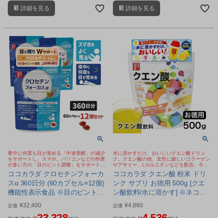
を配合したサプリメントです。
を配合したサプリメントです。
詳細を見る
詳細を見る
夜中に何度も目が覚める「中途覚醒」の減少
水に溶かすだけ、おいしいクエン酸ドリン
をサポートし、スマホ、パソコンなどの作業
ク。クエン酸の他、女性に嬉しいコラーゲン
が多い方の「目のピント調整」をサポートす
やアサイー、Lカルニチンなどを配合。今
るサプリメント
SNSで話題のクエン酸 ババアの粉
ココカラダ クロセチンフォーカ
ココカラダ クエン酸 粉末 ドリ
スα 360日分 (60カプセル×12個)
ンク サプリ お徳用 500g [クエ
機能性表示食品 ※目のピント調
ン酸飲料/水に溶かす] ※ネコポ
節 睡眠の質 Wサポート サプリ
ス対応商品
¥
32,400
¥
4,860
定価
定価
[睡眠サプリ/目サプリ]
23,328
4,536