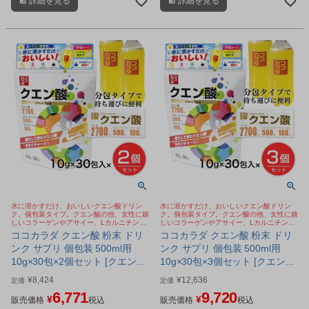
詳細を見る
詳細を見る
ゲン、グルコサミン、アミノ酸、ビ
ゲン、グルコサミン、アミノ酸、ビ
タミンなどをバランス良く配合した
タミンなどをバランス良く配合した
健康粉末飲料です。
健康粉末飲料です。
水に溶かすだけ、おいしいクエン酸ドリン
水に溶かすだけ、おいしいクエン酸ドリン
ク。個包装タイプ。クエン酸の他、女性に嬉
ク。個包装タイプ。クエン酸の他、女性に嬉
しいコラーゲンやアサイー、Lカルニチンな
しいコラーゲンやアサイー、Lカルニチンな
どを配合。今SNSで話題のクエン酸 ババア
どを配合。今SNSで話題のクエン酸 ババア
ココカラダ クエン酸 粉末 ドリ
ココカラダ クエン酸 粉末 ドリ
の粉
の粉
ンク サプリ 個包装 500ml用
ンク サプリ 個包装 500ml用
10g×30包×2個セット [クエン酸
10g×30包×3個セット [クエン酸
飲料/水に溶かす]
飲料/水に溶かす]
¥
8,424
¥
12,636
定価
定価
6,771
9,720
¥
¥
販売価格
税込
販売価格
税込