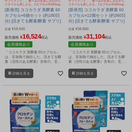
サプリメント」。食べるのを楽しみながら、
サプリメント」。食べるのを楽しみながら、
スタイルも美しさも。2カプセル中660mgの
スタイルも美しさも。2カプセル中660mgの
活きてる酵素含有の麹酵素。エクオール乳酸
活きてる酵素含有の麹酵素。エクオール乳酸
[新発売] ココカラダ 美酵素 60
[新発売] ココカラダ 美酵素 60
菌、ブラックジンジャーも配合
菌、ブラックジンジャーも配合
カプセル×6個セット (約180日
カプセル×12個セット (約360日
分) [活きてる酵素/酵素 サプリ]
分) [活きてる酵素/酵素 サプリ]
¥
19,440
¥
38,880
定価
定価
16,524
31,104
¥
¥
販売価格
税込
販売価格
税込
会員価格あり
会員価格あり
「ココカラダ 美酵素 60カプセル」
「ココカラダ 美酵素 60カプセル」
は、非加熱で抽出した、活きてる酵
は、非加熱で抽出した、活きてる酵
素（活性のある酵素）含有の、玄米
素（活性のある酵素）含有の、玄米
麹と大豆麹由来の穀物麹抽出濃縮物
麹と大豆麹由来の穀物麹抽出濃縮物
を2カプセル中660mg配合した、酵
を2カプセル中660mg配合した、酵
詳細を見る
詳細を見る
素サプリメントです。
素サプリメントです。