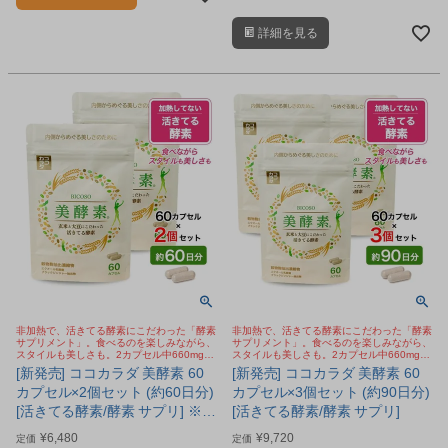
麹と大豆麹由来の穀物麹抽出濃縮物
を2カプセル中660mg配合した、酵
詳細を見る
素サプリメントです。
非加熱で、活きてる酵素にこだわった「酵素
非加熱で、活きてる酵素にこだわった「酵素
サプリメント」。食べるのを楽しみながら、
サプリメント」。食べるのを楽しみながら、
スタイルも美しさも。2カプセル中660mgの
スタイルも美しさも。2カプセル中660mgの
活きてる酵素含有の麹酵素。エクオール乳酸
活きてる酵素含有の麹酵素。エクオール乳酸
[新発売] ココカラダ 美酵素 60
[新発売] ココカラダ 美酵素 60
菌、ブラックジンジャーも配合
菌、ブラックジンジャーも配合
カプセル×2個セット (約60日分)
カプセル×3個セット (約90日分)
[活きてる酵素/酵素 サプリ] ※ネ
[活きてる酵素/酵素 サプリ]
コポス対応商品
¥
6,480
¥
9,720
定価
定価