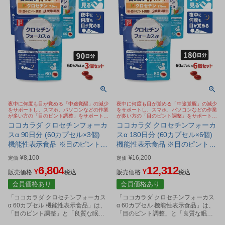
夜中に何度も目が覚める「中途覚醒」の減少
夜中に何度も目が覚める「中途覚醒」の減少
をサポートし、スマホ、パソコンなどの作業
をサポートし、スマホ、パソコンなどの作業
が多い方の「目のピント調整」をサポートす
が多い方の「目のピント調整」をサポートす
るサプリメント
るサプリメント
ココカラダ クロセチンフォーカ
ココカラダ クロセチンフォーカ
スα 90日分 (60カプセル×3個)
スα 180日分 (60カプセル×6個)
機能性表示食品 ※目のピント調
機能性表示食品 ※目のピント調
節 睡眠の質 Wサポート サプリ
節 睡眠の質 Wサポート サプリ
¥
8,100
¥
16,200
定価
定価
[睡眠サプリ/目サプリ] ※ネコポ
[睡眠サプリ/目サプリ]
6,804
12,312
¥
¥
ス対応商品
販売価格
税込
販売価格
税込
会員価格あり
会員価格あり
「ココカラダ クロセチンフォーカス
「ココカラダ クロセチンフォーカス
α 60カプセル 機能性表示食品」は、
α 60カプセル 機能性表示食品」は、
「目のピント調整」と「良質な眠
「目のピント調整」と「良質な眠
り」を、Wサポートするクロセチン
り」を、Wサポートするクロセチン