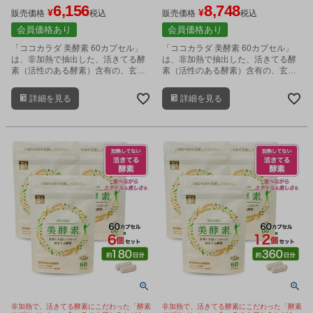
6,156
8,748
¥
¥
販売価格
税込
販売価格
税込
会員価格あり
会員価格あり
「ココカラダ 美酵素 60カプセル」
「ココカラダ 美酵素 60カプセル」
は、非加熱で抽出した、活きてる酵
は、非加熱で抽出した、活きてる酵
素（活性のある酵素）含有の、玄米
素（活性のある酵素）含有の、玄米
麹と大豆麹由来の穀物麹抽出濃縮物
麹と大豆麹由来の穀物麹抽出濃縮物
を2カプセル中660mg配合した、酵
を2カプセル中660mg配合した、酵
詳細を見る
詳細を見る
素サプリメントです。
素サプリメントです。
非加熱で、活きてる酵素にこだわった「酵素
非加熱で、活きてる酵素にこだわった「酵素