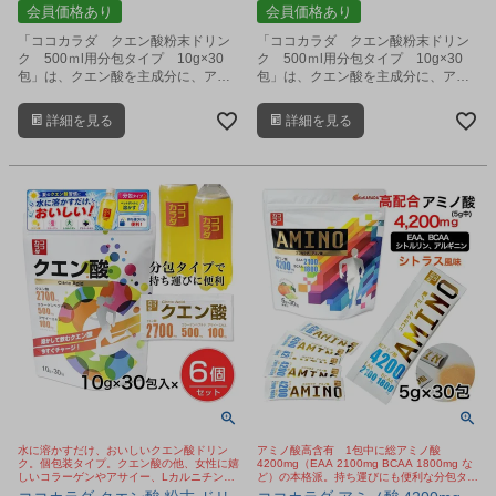
会員価格あり
会員価格あり
「ココカラダ クエン酸粉末ドリン
「ココカラダ クエン酸粉末ドリン
ク 500ｍl用分包タイプ 10g×30
ク 500ｍl用分包タイプ 10g×30
包」は、クエン酸を主成分に、アマ
包」は、クエン酸を主成分に、アマ
ゾンのフルーツ アサイーベリー、
ゾンのフルーツ アサイーベリー、
L-カルニチン、クレアチン、コラー
L-カルニチン、クレアチン、コラー
詳細を見る
詳細を見る
ゲン、グルコサミン、アミノ酸、ビ
ゲン、グルコサミン、アミノ酸、ビ
タミンなどをバランス良く配合した
タミンなどをバランス良く配合した
健康粉末飲料です。
健康粉末飲料です。
水に溶かすだけ、おいしいクエン酸ドリン
アミノ酸高含有 1包中に総アミノ酸
ク。個包装タイプ。クエン酸の他、女性に嬉
4200mg（EAA 2100mg BCAA 1800mg な
しいコラーゲンやアサイー、Lカルニチンな
ど）の本格派。持ち運びにも便利な分包タイ
どを配合。今SNSで話題のクエン酸 ババア
プの「アミノ酸」顆粒サプリ。シトラス風味