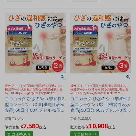
膝サプリ 「ひざ関節の違和感を軽減する」
膝サプリ 「ひざ関節の違和感を軽減する」
根拠データがあるから安心の機能性表示食
根拠データがあるから安心の機能性表示食
品。UC-IIを40mg配合の非変性II型コラーゲ
品。UC-IIを40mg配合の非変性II型コラーゲ
ン。歩く、しゃがむ、階段の昇り降りサポー
ン。歩く、しゃがむ、階段の昇り降りサポー
ココカラダ ひざのやつ 非変性2
ココカラダ ひざのやつ 非変性2
ト
ト
型コラーゲン UC-II [機能性表示
型コラーゲン UC-II [機能性表示
食品] 60日分 60カプセル×2個セ
食品] 90日分 60カプセル×3個セ
ット - 健人 [ひざ関節/サプリ] ※
ット - 健人 [ひざ関節/サプリ]
¥
8,640
¥
12,960
定価
定価
ネコポス対応商品
7,560
10,908
¥
¥
販売価格
税込
販売価格
税込
会員価格あり
会員価格あり