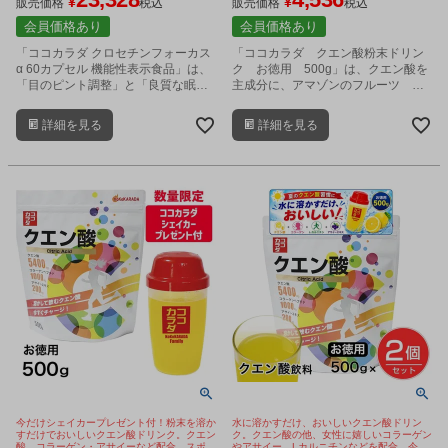
¥
¥
販売価格
税込
販売価格
税込
会員価格あり
会員価格あり
「ココカラダ クロセチンフォーカス
「ココカラダ クエン酸粉末ドリン
α 60カプセル 機能性表示食品」は、
ク お徳用 500g」は、クエン酸を
「目のピント調整」と「良質な眠
主成分に、アマゾンのフルーツ ア
り」を、Wサポートするクロセチン
サイーベリー、L-カルニチン、クレ
を配合したサプリメントです。
アチン、コラーゲン、グルコサミ
詳細を見る
詳細を見る
ン、アミノ酸、ビタミンなどをバラ
ンス良く配合した健康粉末飲料で
す。
今だけシェイカープレゼント付！粉末を溶か
水に溶かすだけ、おいしいクエン酸ドリン
すだけでおいしいクエン酸ドリンク。クエン
ク。クエン酸の他、女性に嬉しいコラーゲン
酸、コラーゲン・アサイーなど配合。スポー
やアサイー、Lカルニチンなどを配合。今