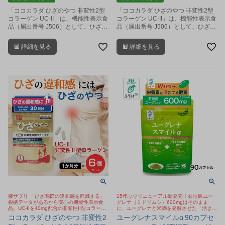
「ココカラダ ひざのやつ 非変性2型
「ココカラダ ひざのやつ 非変性2型
コラーゲン UC-II」は、機能性表示食
コラーゲン UC-II」は、機能性表示食
品（届出番号 J506）として、ひざ関
品（届出番号 J506）として、ひざ関
節の違和感の軽減し、柔軟性や可動
節の違和感の軽減し、柔軟性や可動
性をサポートするサプリメントで
性をサポートするサプリメントで
詳細を見る
詳細を見る
す。
す。
膝サプリ 「ひざ関節の違和感を軽減する」
15年ぶりリニューアル新発売！石垣島ユー
根拠データがあるから安心の機能性表示食
グレナ（ミドリムシ）600mgはそのまま
品。UC-IIを40mg配合の非変性II型コラーゲ
に、ユーグレナと米麹を発酵させた「活きた
ン。歩く、しゃがむ、階段の昇り降りサポー
酵素を含むみどり麹」を新配合。八重山クロ
ココカラダ ひざのやつ 非変性2
ユーグレナスマイルα 90カプセ
ト
レラ・乳酸菌をプラス。おすすめ野菜 サプ