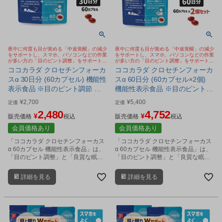
夜中に何度も目が覚める「中途覚醒」の減少
夜中に何度も目が覚める「中途覚醒」の減少
をサポートし、スマホ、パソコンなどの作業
をサポートし、スマホ、パソコンなどの作業
が多い方の「目のピント調整」をサポートす
が多い方の「目のピント調整」をサポートす
るサプリメント
るサプリメント
ココカラダ クロセチンフォーカ
ココカラダ クロセチンフォーカ
スα 30日分 (60カプセル) 機能性
スα 60日分 (60カプセル×2個)
表示食品 ※目のピント調節 睡
機能性表示食品 ※目のピント調
眠の質 Wサポート サプリ [睡眠
節 睡眠の質 Wサポート サプリ
¥
2,700
¥
5,400
定価
定価
サプリ/目サプリ] ※ネコポス対
[睡眠サプリ/目サプリ] ※ネコポ
2,480
4,752
¥
¥
応商品
販売価格
税込
ス対応商品
販売価格
税込
会員価格あり
会員価格あり
「ココカラダ クロセチンフォーカス
「ココカラダ クロセチンフォーカス
α 60カプセル 機能性表示食品」は、
α 60カプセル 機能性表示食品」は、
「目のピント調整」と「良質な眠
「目のピント調整」と「良質な眠
り」を、Wサポートするクロセチン
り」を、Wサポートするクロセチン
を配合したサプリメントです。
を配合したサプリメントです。
詳細を見る
詳細を見る