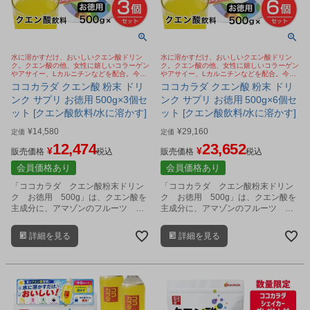
水に溶かすだけ、おいしいクエン酸ドリン
水に溶かすだけ、おいしいクエン酸ドリン
ク。クエン酸の他、女性に嬉しいコラーゲン
ク。クエン酸の他、女性に嬉しいコラーゲン
やアサイー、Lカルニチンなどを配合。今
やアサイー、Lカルニチンなどを配合。今
SNSで話題のクエン酸 ババアの粉
SNSで話題のクエン酸 ババアの粉
ココカラダ クエン酸 粉末 ドリ
ココカラダ クエン酸 粉末 ドリ
ンク サプリ お徳用 500g×3個セ
ンク サプリ お徳用 500g×6個セ
ット [クエン酸飲料/水に溶かす]
ット [クエン酸飲料/水に溶かす]
¥
14,580
¥
29,160
定価
定価
12,474
23,652
¥
¥
販売価格
税込
販売価格
税込
会員価格あり
会員価格あり
「ココカラダ クエン酸粉末ドリン
「ココカラダ クエン酸粉末ドリン
ク お徳用 500g」は、クエン酸を
ク お徳用 500g」は、クエン酸を
主成分に、アマゾンのフルーツ ア
主成分に、アマゾンのフルーツ ア
サイーベリー、L-カルニチン、クレ
サイーベリー、L-カルニチン、クレ
アチン、コラーゲン、グルコサミ
アチン、コラーゲン、グルコサミ
詳細を見る
詳細を見る
ン、アミノ酸、ビタミンなどをバラ
ン、アミノ酸、ビタミンなどをバラ
ンス良く配合した健康粉末飲料で
ンス良く配合した健康粉末飲料で
す。
す。