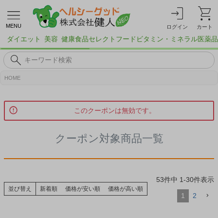
MENU
ログイン
カート
ダイエット
美容
健康食品
セレクトフード
ビタミン・ミネラル
医薬品
HOME
このクーポンは無効です。
クーポン対象商品一覧
53
件中
1
-
30
件表示
並び替え
新着順
価格が安い順
価格が高い順
1
2