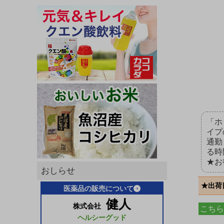
「ホ
イプ
通勤
る時
★お
おしらせ
★出荷
医薬品の販売について
健人
株式会社
こちら
ヘルシーグッド