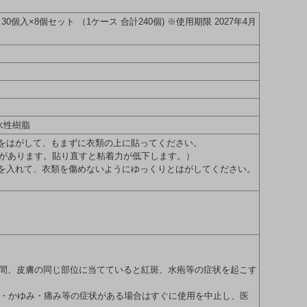
入×8個セット （1ケース 合計240個) ※使用期限 2027年4月
水性樹脂
紙をはがして、もまずに衣類の上に貼ってください。
があります。貼り直すと粘着力が低下します。）
指を入れて、衣類を傷めないようにゆっくりとはがしてください。
間、皮膚の同じ部位に当てていると紅斑、水疱等の症状を起こす
・かゆみ・痛み等の症状がある場合はすぐに使用を中止し、医