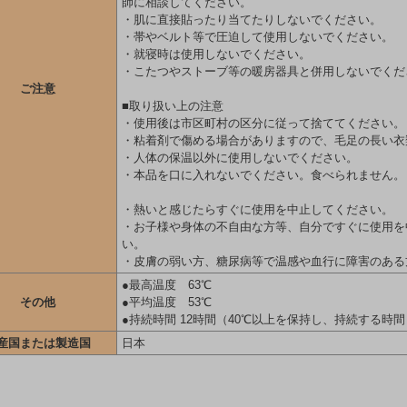
師に相談してください。
・肌に直接貼ったり当てたりしないでください。
・帯やベルト等で圧迫して使用しないでください。
・就寝時は使用しないでください。
・こたつやストーブ等の暖房器具と併用しないでくだ
ご注意
■取り扱い上の注意
・使用後は市区町村の区分に従って捨ててください。
・粘着剤で傷める場合がありますので、毛足の長い衣
・人体の保温以外に使用しないでください。
・本品を口に入れないでください。食べられません。
・熱いと感じたらすぐに使用を中止してください。
・お子様や身体の不自由な方等、自分ですぐに使用を
い。
・皮膚の弱い方、糖尿病等で温感や血行に障害のある
●最高温度 63℃
その他
●平均温度 53℃
●持続時間 12時間（40℃以上を保持し、持続する時間
産国または製造国
日本