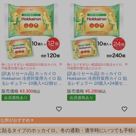
熱くなりすぎない低温設計の貼るカイロ。平
熱くなりすぎない低温設計の貼るカイロ。平
均温度50度のあたたかさ。
均温度50度のあたたかさ。
[訳ありセール品] ホッカイロ
[訳ありセール品] ホッカイロ
Hokkairon 冷房対策用カイロ 貼
Hokkairon 冷房対策用カイロ 貼
るレギュラー 10個入×12個セッ
るレギュラー 10個入×24個セッ
ト（合計120個) - 興和 ※使用期
ト（合計240個) - 興和 ※使用期
販売価格
¥
3,300
販売価格
¥
5,280
税込
税込
限2027年1月31日まで [平均
限2027年1月31日まで [平均
50℃/熱くなりすぎない]
会員価格あり
50℃/熱くなりすぎない]
会員価格あり
んな所がおすすめ▼
に貼るタイプのホッカイロ。冬の通勤・通学時にいつでも手軽