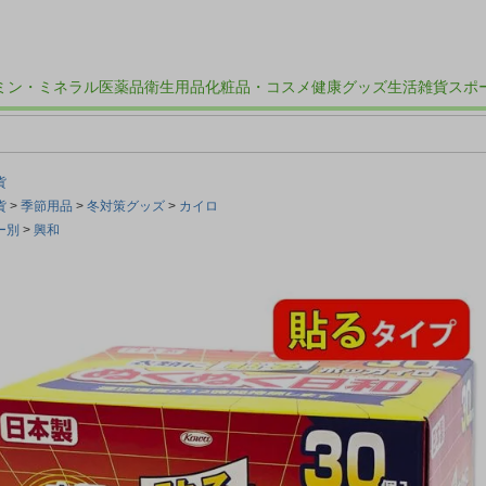
ミン・ミネラル
医薬品
衛生用品
化粧品・コスメ
健康グッズ
生活雑貨
スポ
貨
貨
季節用品
冬対策グッズ
カイロ
ー別
興和