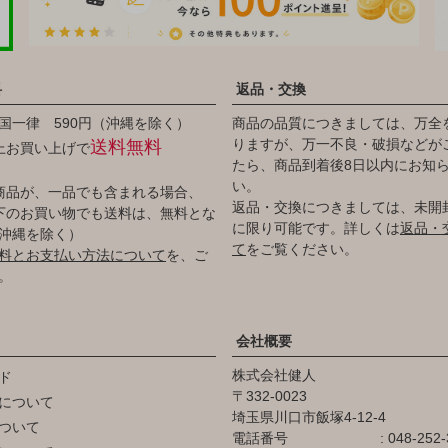
料
返品・交換
国一律 590円（沖縄を除く）
商品の品質につきましては、万全
りますが、万一不良・破損などが
送料無料
以上お買い上げで
たら、商品到着後8日以内にお知
い。
商品が、一品でも含まれる場合、
返品・交換につきましては、未開
円以下のお買い物でも送料は、無料とな
に限り可能です。詳しくは
返品・
沖縄を除く）
て
をご覧ください。
料とお支払い方法について
を、ご
。
会社概要
株式会社健人
ド
332-0023
について
埼玉県川口市飯塚4-12-4
ついて
電話番号
048-252-