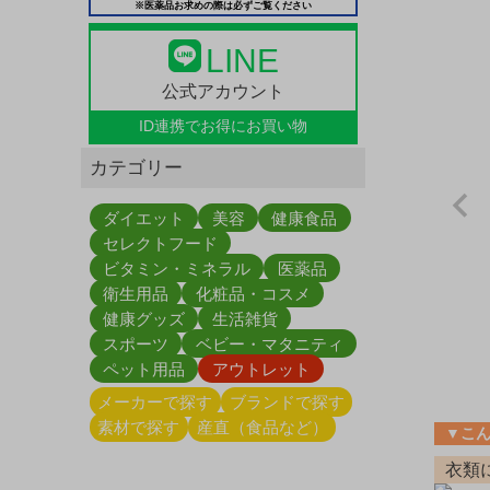
※医薬品お求めの際は必ずご覧ください
LINE
公式アカウント
ID連携で
お得にお買い物
カテゴリー
ダイエット
美容
健康食品
セレクトフード
ビタミン・ミネラル
医薬品
衛生用品
化粧品・コスメ
健康グッズ
生活雑貨
スポーツ
ベビー・マタニティ
ペット用品
アウトレット
メーカーで探す
ブランドで探す
素材で探す
産直（食品など）
▼こ
衣類