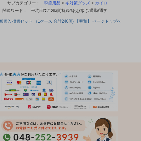
サブカテゴリー：
季節用品
>
冬対策グッズ
>
カイロ
関連ワード： 平均53℃/12時間持続/冷え/寒さ/通勤/通学
入×8個セット （1ケース 合計240個) 【興和】 ページトップへ