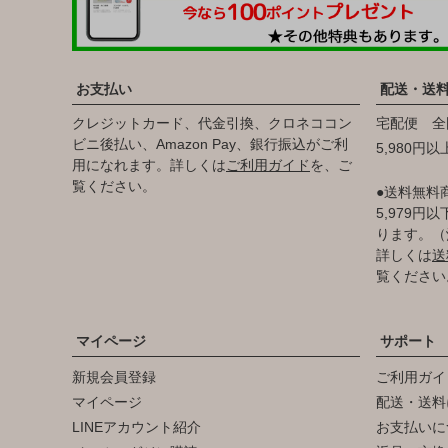
お支払い
配送・送
クレジットカード、代金引換、クロネココン
宅配便 全
ビニ後払い、Amazon Pay、銀行振込がご利
5,980円
用になれます。詳しくは
ご利用ガイド
を、ご
覧ください。
●送料無料
5,979
ります。（
詳しくは
送
覧ください
マイページ
サポート
新規会員登録
ご利用ガイ
マイページ
配送・送料
LINEアカウント紹介
お支払いに