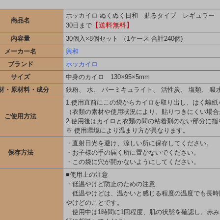
ホッカイロ ぬくぬく日和 貼るタイプ レギュラー 30個
商品名
【送料無料】
30日まで
内容量
30個入×8個セット （1ケース 合計240個)
メーカー名
興和
ブランド
ホッカイロ
サイズ
中身のカイロ 130×95×5mm
材・原材料・成分
鉄粉、 水、 バーミキュライト、 活性炭、 塩類、 吸
1.使用直前にこの袋からカイロを取り出し、はく離
（衣類の素材や使用状況により、貼りつきにくい場合
ご使用方法
2.使用後はカイロと衣類の間の粘着剤のない部分に
※ 使用環境により温まり方が異なります。
・直射日光を避け、涼しい所に保存してください。
保存方法
・お子様の手の届く所に置かないでください。
・この袋に穴が開かないようにしてください。
■使用上の注意
・低温やけど防止のための注意
低温やけどは、温かいと感じる程度の温度でも長時
やけどのことです。
使用中は1時間に1回程度、肌の状態を確認し、赤み