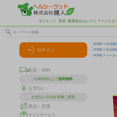
ダイエット
美容
健康食品
セレクトフード
ビタ
HOME
生活雑
ログイン
HOME
生活雑
HOME
メーカ
配送・送料
5,980円以上で
送料無料
お支払い
お支払い方法を
多数ご用意
返品・交換
ギフトサービス