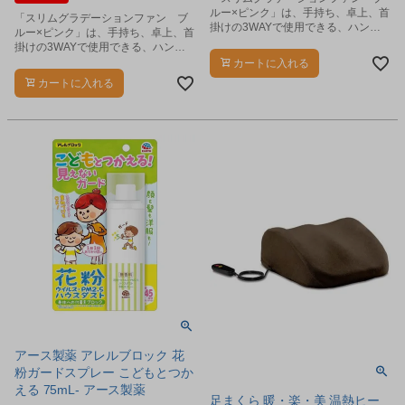
ルー×ピンク」は、手持ち、卓上、首
「スリムグラデーションファン ブ
掛けの3WAYで使用できる、ハンデ
ルー×ピンク」は、手持ち、卓上、首
ィファン(携帯扇風機)です。
掛けの3WAYで使用できる、ハンデ
ィファン(携帯扇風機)です。
カートに入れる
カートに入れる
アース製薬 アレルブロック 花
粉ガードスプレー こどもとつか
える 75mL- アース製薬
足まくら 暖・楽・美 温熱ヒー