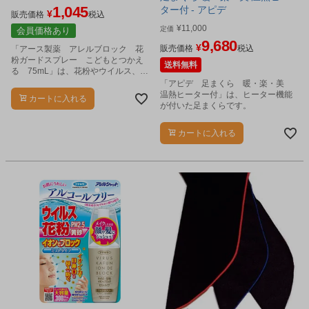
1,045
ター付 - アピデ
¥
販売価格
税込
¥
11,000
定価
会員価格あり
9,680
¥
販売価格
税込
「アース製薬 アレルブロック 花
粉ガードスプレー こどもとつかえ
送料無料
る 75mL」は、花粉やウイルス、
PM2.5、ハウスダストなどの付着を
「アピデ 足まくら 暖・楽・美
抑えることを目指したスプレーで
温熱ヒーター付」は、ヒーター機能
カートに入れる
す。
が付いた足まくらです。
カートに入れる