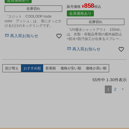
会員価格あり
858
¥
販売価格
税込
在庫切れ
会員価格あり
「コジット COOLOOP nude
color アッシュ」は、 首にさっとか
在庫切れ
けるだけのネックリングです。
「UV撥水シャットアウト 150ml」
は、衣類・布製品専用の紫外線防止
再入荷お知らせ
+防水+防汚加工が出来るスプレーで
す。
再入荷お知らせ
並び替え
おすすめ順
新着順
価格が安い順
価格が高い順
55
件中
1
-
30
件表示
1
2