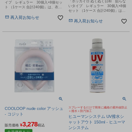
「ホッカイロ ぬくぬく日和 貼らな
イプ レギュラー 30個入×8個セッ
いタイプ レギュラー 30個入×8個
ト （1ケース 合計240個)」は、衣類
セット （1ケース 合計240個)」は、
に貼るタイプのホッカイロです。
衣類に貼らないタイプのホッカイロ
再入荷お知らせ
です。
再入荷お知らせ
スプレーするだけで簡単に繊維の紫外線防止
COOLOOP nude color アッシュ
＋撥水＋防汚加工
- コジット
ヒユーマンシステム UV撥水シ
ャットアウト 150ml - ヒユーマ
3,278
¥
販売価格
税込
ンシステム