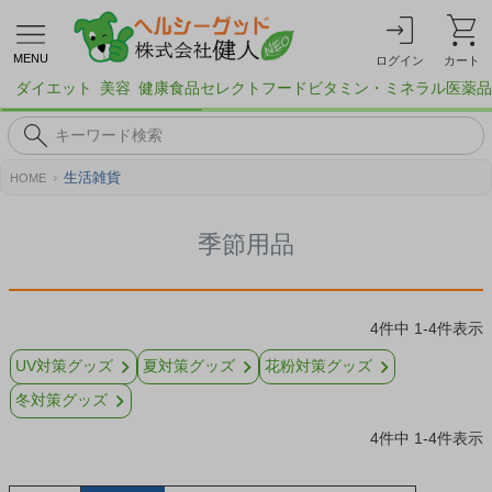
MENU
ログイン
カート
ダイエット
美容
健康食品
セレクトフード
ビタミン・ミネラル
医薬品
生活雑貨
HOME
季節用品
4
件中
1
-
4
件表示
UV対策グッズ
夏対策グッズ
花粉対策グッズ
冬対策グッズ
4
件中
1
-
4
件表示