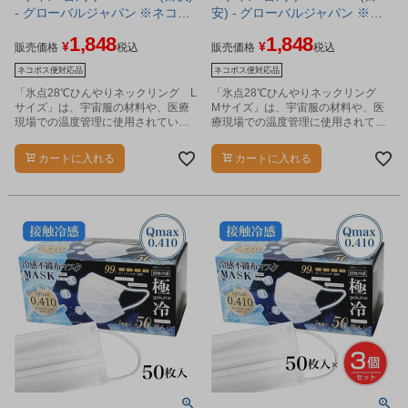
- グローバルジャパン ※ネコポ
安) - グローバルジャパン ※ネ
ス対応商品
コポス対応商品
1,848
1,848
¥
¥
販売価格
税込
販売価格
税込
ネコポス便対応品
ネコポス便対応品
「氷点28℃ひんやりネックリング L
「氷点28℃ひんやりネックリング
サイズ」は、宇宙服の材料や、医療
Mサイズ」は、宇宙服の材料や、医
現場での温度管理に使用されている
療現場での温度管理に使用されてい
自然由来からなる特殊な素材を使用
る自然由来からなる特殊な素材を使
しており、28℃以下で自然凍結する
用しており、28℃以下で自然凍結す
カートに入れる
カートに入れる
ネックリングです。
るネックリングです。