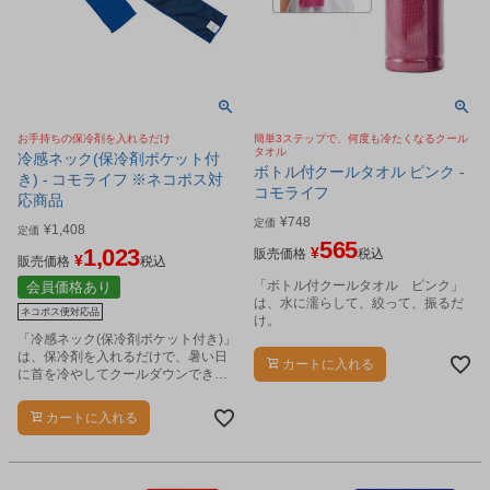
お手持ちの保冷剤を入れるだけ
簡単3ステップで、何度も冷たくなるクール
タオル
冷感ネック(保冷剤ポケット付
ボトル付クールタオル ピンク -
き) - コモライフ ※ネコポス対
コモライフ
応商品
¥
748
定価
¥
1,408
定価
565
1,023
¥
販売価格
税込
¥
販売価格
税込
「ボトル付クールタオル ピンク」
会員価格あり
は、水に濡らして、絞って、振るだ
ネコポス便対応品
け。
「冷感ネック(保冷剤ポケット付き)」
は、保冷剤を入れるだけで、暑い日
カートに入れる
に首を冷やしてクールダウンできま
す。
カートに入れる