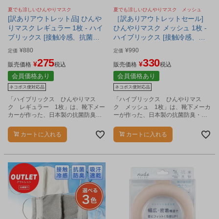
夏でも涼しいひんやりマスク
夏でも涼しいひんやりマスク メッシュ
[訳ありアウトレット品] ひんや
［訳ありアウトレットセール]
りマスク レギュラー 1枚 - ハイ
ひんやりマスク メッシュ 1枚 -
ブリックス [接触冷感、抗菌防
ハイブリックス [接触冷感、抗
臭、吸汗速乾、日本製] ※当店
菌防臭、吸汗速乾、日本製] [涼
¥
880
¥
990
定価
定価
在庫限り [涼しいマスク] ※ネコ
しい/夏用マスク] ※ネコポス対
275
330
¥
¥
ポス対応商品
販売価格
税込
応商品
販売価格
税込
会員価格あり
会員価格あり
ネコポス便対応品
ネコポス便対応品
「ハイブリックス ひんやりマス
「ハイブリックス ひんやりマス
ク レギュラー 1枚」は、靴下メー
ク メッシュ 1枚」は、靴下メーカ
カーが作った、日本製の抗菌防臭・
ーが作った、日本製の抗菌防臭・接
接触冷感・吸汗速乾繊維を使用した
触冷感・吸汗速乾繊維を使用した、
洗えるマスクです。
メッシュタイプの洗えるマスクで
カートに入れる
カートに入れる
す。