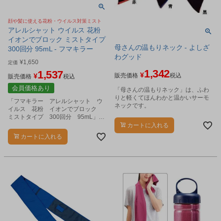
顔や髪に使える花粉・ウイルス対策ミスト
アレルシャット ウイルス 花粉
イオンでブロック ミストタイプ
母さんの温もりネック - よしざ
300回分 95mL - フマキラー
わグッド
¥
1,650
定価
1,342
1,537
¥
¥
販売価格
税込
販売価格
税込
会員価格あり
「母さんの温もりネック」は、ふわ
りと軽くてほんわかと温かいサーモ
「フマキラー アレルシャット ウ
ネックです。
イルス 花粉 イオンでブロック
ミストタイプ 300回分 95mL」
は、顔・髪にシュッとスプレーする
カートに入れる
だけで、陽イオンポリマー（プラス
カートに入れる
イオン）が顔や髪全体をコートしま
す。