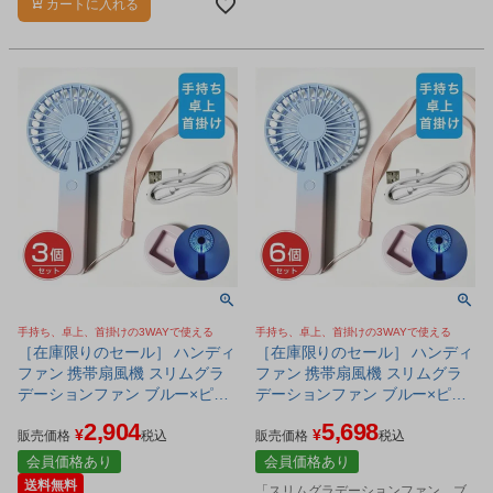
カートに入れる
手持ち、卓上、首掛けの3WAYで使える
手持ち、卓上、首掛けの3WAYで使える
［在庫限りのセール］ ハンディ
［在庫限りのセール］ ハンディ
ファン 携帯扇風機 スリムグラ
ファン 携帯扇風機 スリムグラ
デーションファン ブルー×ピン
デーションファン ブルー×ピン
ク×3個セット - ヒロコーポレー
ク×6個セット - ヒロコーポレー
2,904
5,698
¥
¥
ション [熱中症対策/ポータブル
ション [熱中症対策/ポータブル
販売価格
税込
販売価格
税込
扇風機]
扇風機]
会員価格あり
会員価格あり
送料無料
「スリムグラデーションファン ブ