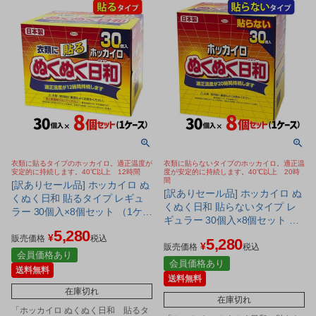
衣類に貼るタイプのホッカイロ。適正温度が
衣類に貼らないタイプのホッカイロ。適正温
安定的に持続します。40℃以上 12時間
度が安定的に持続します。40℃以上 20時
間
[訳ありセール品] ホッカイロ ぬ
[訳ありセール品] ホッカイロ ぬ
くぬく日和 貼るタイプ レギュ
くぬく日和 貼らないタイプ レ
ラー 30個入×8個セット （1ケー
ギュラー 30個入×8個セット （1
ス 合計240個) - 興和 ※使用期
5,280
ケース 合計240個) - 興和 ※使
¥
限2027年4月30日まで [平均
販売価格
税込
5,280
¥
用期限2027年4月30日まで [平
販売価格
税込
53℃/12時間持続]
会員価格あり
均55℃/20時間持続]
会員価格あり
送料無料
送料無料
在庫切れ
在庫切れ
「ホッカイロ ぬくぬく日和 貼るタ