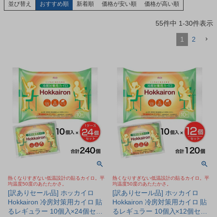
並び替え
おすすめ順
新着順
価格が安い順
価格が高い順
55
件中
1
-
30
件表示
1
2
熱くなりすぎない低温設計の貼るカイロ。平
熱くなりすぎない低温設計の貼るカイロ。平
均温度50度のあたたかさ。
均温度50度のあたたかさ。
[訳ありセール品] ホッカイロ
[訳ありセール品] ホッカイロ
Hokkairon 冷房対策用カイロ 貼
Hokkairon 冷房対策用カイロ 貼
るレギュラー 10個入×24個セッ
るレギュラー 10個入×12個セッ