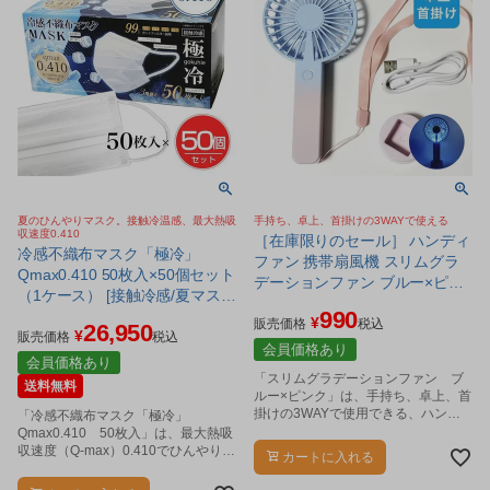
夏のひんやりマスク。接触冷温感、最大熱吸
手持ち、卓上、首掛けの3WAYで使える
収速度0.410
［在庫限りのセール］ ハンディ
冷感不織布マスク「極冷」
ファン 携帯扇風機 スリムグラ
Qmax0.410 50枚入×50個セット
デーションファン ブルー×ピン
（1ケース） [接触冷感/夏マス
ク - ヒロコーポレーション [熱
990
ク]
¥
中症対策/ポータブル扇風機]
販売価格
税込
26,950
¥
販売価格
税込
会員価格あり
会員価格あり
「スリムグラデーションファン ブ
送料無料
ルー×ピンク」は、手持ち、卓上、首
掛けの3WAYで使用できる、ハンデ
「冷感不織布マスク「極冷」
ィファン(携帯扇風機)です。
Qmax0.410 50枚入」は、最大熱吸
収速度（Q-max）0.410でひんやり冷
カートに入れる
たい、不織布マスクです。