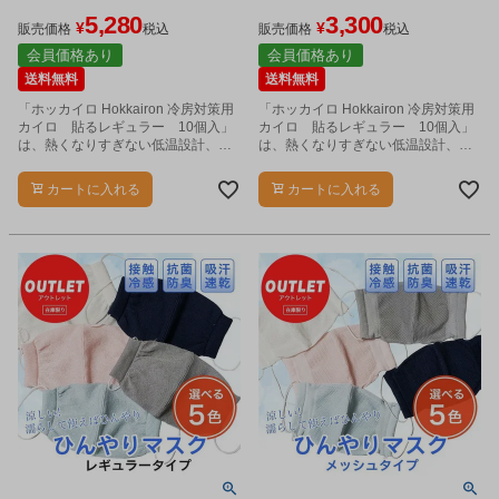
ト（合計240個) - 興和 ※使用期
ト（合計120個) - 興和 ※使用期
5,280
3,300
¥
¥
限2027年1月31日まで [平均
限2027年1月31日まで [平均
販売価格
税込
販売価格
税込
50℃/熱くなりすぎない]
50℃/熱くなりすぎない]
会員価格あり
会員価格あり
送料無料
送料無料
「ホッカイロ Hokkairon 冷房対策用
「ホッカイロ Hokkairon 冷房対策用
カイロ 貼るレギュラー 10個入」
カイロ 貼るレギュラー 10個入」
は、熱くなりすぎない低温設計、平
は、熱くなりすぎない低温設計、平
均温度50℃のここちよいあたたかさ
均温度50℃のここちよいあたたかさ
の貼るカイロです。
の貼るカイロです。
カートに入れる
カートに入れる