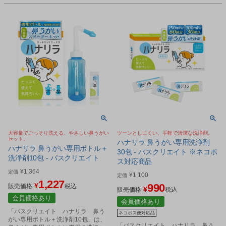
大容量でごっそり洗える、やさしい鼻うがい
ツーンとしにくい、手軽で清潔な洗浄剤。
セット。
ハナリラ 鼻うがい専用洗浄剤
ハナリラ 鼻うがい専用ボトル＋
30包 - パスクリエイト ※ネコポ
洗浄剤10包 - パスクリエイト
ス対応商品
¥
1,364
定価
¥
1,100
定価
1,227
¥
990
販売価格
税込
¥
販売価格
税込
会員価格あり
会員価格あり
「パスクリエイト ハナリラ 鼻う
ネコポス便対応品
がい専用ボトル＋洗浄剤10包」は、
「パスクリエイト ハナリラ 鼻う