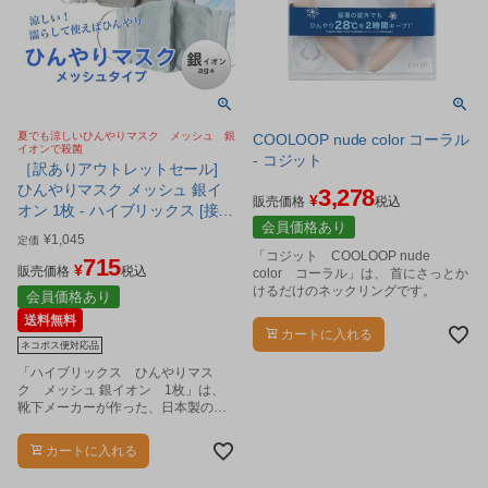
夏でも涼しいひんやりマスク メッシュ 銀
COOLOOP nude color コーラル
イオンで殺菌
- コジット
［訳ありアウトレットセール]
ひんやりマスク メッシュ 銀イ
3,278
¥
販売価格
税込
オン 1枚 - ハイブリックス [接触
会員価格あり
冷感、殺菌効果、抗菌防臭、吸
¥
1,045
定価
汗速乾、日本製] [涼しいマスク]
「コジット COOLOOP nude
715
¥
※ネコポス対応商品
販売価格
税込
color コーラル」は、 首にさっとか
けるだけのネックリングです。
会員価格あり
送料無料
カートに入れる
ネコポス便対応品
「ハイブリックス ひんやりマス
ク メッシュ 銀イオン 1枚」は、
靴下メーカーが作った、日本製の抗
菌防臭・接触冷感・吸汗速乾繊維を
使用した、メッシュタイプの洗える
カートに入れる
マスクです。