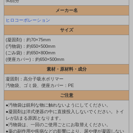
50回分
メーカー名
ヒロコーポレーション
サイズ
(凝固剤)：約70×75mm
(汚物袋)：約650×500mm
(ごみ袋)：約650×800mm
(便座カバー)：約650×500mm
素材・原材料・成分
凝固剤：高分子吸水ポリマー
汚物袋、ゴミ袋、便座カバー：PE
ご注意
●汚物袋は鋭利な物に触れないようにしてください。
●凝固剤は洋式便器の中に直接投入しないでください。トイ
レが詰まる原因となります。
●汚物袋は、一回のご使用ごとにお取替えください。
●薬の副作用や疾病などの影響により、尿や便が凝固しない