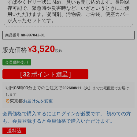
すばやくゼリー状に固め、臭いも閉じ込めます。長期保
存可能で、緊急時や災害時など、いざというときにご使
用いただけます。凝固剤、汚物袋、ごみ袋、便座カバー
が入ったセットです。
商品番号
hir-997042-01
3,520
¥
販売価格
税込
会員価格あり
[
32
ポイント進呈 ]
明日
08時00分
までのご注文で
2026/08/11（火）
宅配便
東京都
お届け先を変更
会員価格で購入するにはログインが必要です。 初めての方
も、会員登録すると会員価格で購入いただけます。
送料込