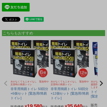
こちらもおすすめ
水がなくてもニオイなし 緊急時や
水がなくてもニオイなし 緊急時や
水がなくても
災害時の簡易トイレ
災害時の簡易トイレ
凝固剤。緊急
します
非常用簡易トイレ 50回分
非常用簡易トイレ 50回分
トイレの凝
×6個セット [緊急用/簡易
×12個セット [緊急用/簡易
[緊急用/簡
トイレ]
トイレ]
19,580
35,640
販売価格
¥
¥
販売価格
販売価格
税込
税込