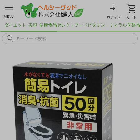
MENU
ログイン
カート
ダイエット
美容
健康食品
セレクトフード
ビタミン・ミネラル
医薬品