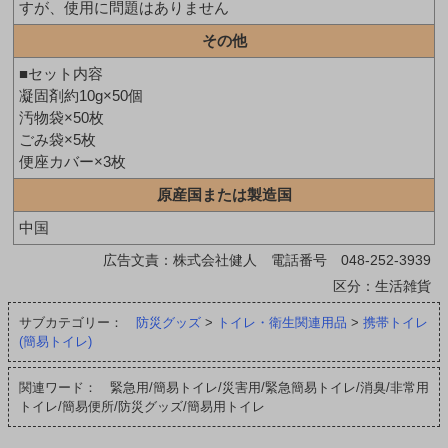
すが、使用に問題はありません
その他
■セット内容
凝固剤約10g×50個
汚物袋×50枚
ごみ袋×5枚
便座カバー×3枚
原産国または製造国
中国
広告文責：株式会社健人 電話番号 048-252-3939
区分：生活雑貨
サブカテゴリー：
防災グッズ
>
トイレ・衛生関連用品
>
携帯トイレ
(簡易トイレ)
関連ワード： 緊急用/簡易トイレ/災害用/緊急簡易トイレ/消臭/非常用
トイレ/簡易便所/防災グッズ/簡易用トイレ