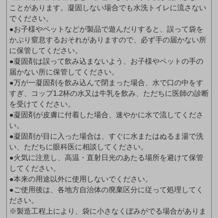
ことがあります。凝固しない場合でも水洗トイレに流さない
でください。
●お子様やペットなどが製品で遊んだりすると、誤って袋を
かぶり窒息するおそれがありますので、必ず手の届かない所
に保管してください。
●凝固剤は誤って飲み込まないよう、お子様やペットの手の
届かない所に保管してください。
●万が一凝固剤を飲み込んで閉まった場合、水で口の中をす
すぎ、コップ1.2杯の水又は牛乳を飲み、ただちに医師の診断
を受けてください。
●凝固剤が皮膚に付着した場合、速やかに水で流してくださ
い。
●凝固剤が目に入った場合は、すぐに水またはぬるま湯で洗
い、ただちに眼科医に相談してください。
●火気に注意し、高温・直射日光のあたる場所を避けて保管
してください。
●本来の用途以外に使用しないでください。
●ご使用後は、各地方自治体の廃棄区分に従って処理してく
ださい。
※製造工程上により、袋に小さなくぼみがでる場合がありま