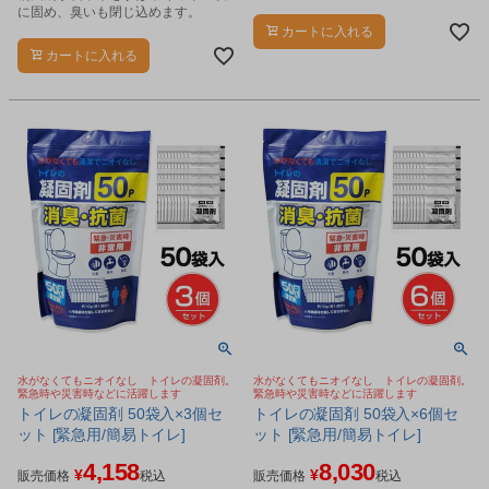
に固め、臭いも閉じ込めます。
カートに入れる
カートに入れる
水がなくてもニオイなし トイレの凝固剤。
水がなくてもニオイなし トイレの凝固剤。
緊急時や災害時などに活躍します
緊急時や災害時などに活躍します
トイレの凝固剤 50袋入×3個セ
トイレの凝固剤 50袋入×6個セ
ット [緊急用/簡易トイレ]
ット [緊急用/簡易トイレ]
4,158
8,030
¥
¥
販売価格
税込
販売価格
税込