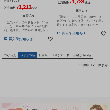
1,738
¥
1,298
定価
¥
販売価格
税込
1,210
¥
販売価格
税込
在庫切れ
在庫切れ
「緊急トイレの凝固剤 30包」は、
市販のゴミ袋を便器にかぶせて用を
「緊急トイレの簡易セット 10回
足したら本剤を振り掛けるだけ。
分」は、断水時のトイレ用の凝固
剤、処理袋、汚物袋の10回分セット
再入荷お知らせ
です。
再入荷お知らせ
並び替え
おすすめ順
新着順
価格が安い順
価格が高い順
18
件中
1
-
18
件表示