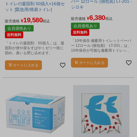
パー 12ロール (個包装) LT-201 -
トイレの凝固剤 50袋入×16個セ
シロキ
ット [緊急用/簡易トイレ]
6,380
¥
19,580
販売価格
税込
¥
販売価格
税込
会員価格あり
会員価格あり
送料無料
送料無料
「10年保存 備蓄用トイレットペーパ
「トイレの凝固剤 50袋入」は、凝
ー 12ロール (個包装) LT-201」は、
固剤が便や尿をすばやくゼリー状に
10年保存が可能な備蓄用トイレット
固め、臭いも閉じ込めます。
ペーパーです。
カートに入れる
カートに入れる