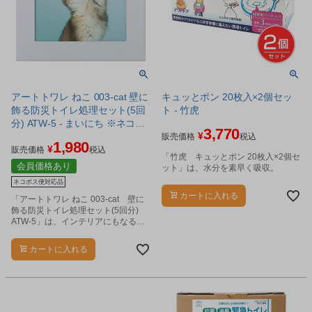
アートトワレ ねこ 003-cat 壁に
キュッとポン 20枚入×2個セッ
飾る防災トイレ処理セット(5回
ト - 竹虎
分) ATW-5 - まいにち ※ネコポ
3,770
¥
ス対応商品
販売価格
税込
1,980
¥
販売価格
税込
「竹虎 キュッとポン 20枚入×2個セ
会員価格あり
ット」は、水分を素早く吸収。
ネコポス便対応品
カートに入れる
「アートトワレ ねこ 003-cat 壁に
飾る防災トイレ処理セット(5回分)
ATW-5」は、インテリアにもなる災
害用トイレ処理セットです。
カートに入れる