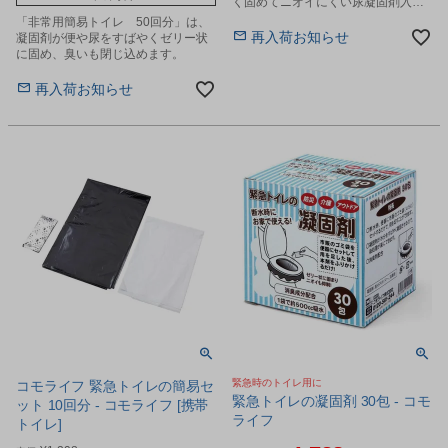
く固めてニオイにくい尿凝固剤入り
の緊急携帯トイレです。
「非常用簡易トイレ 50回分」は、
再入荷お知らせ
凝固剤が便や尿をすばやくゼリー状
に固め、臭いも閉じ込めます。
再入荷お知らせ
緊急時のトイレ用に
コモライフ 緊急トイレの簡易セ
緊急トイレの凝固剤 30包 - コモ
ット 10回分 - コモライフ [携帯
ライフ
トイレ]