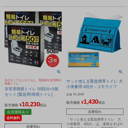
水がなくてもニオイなし 緊急時や災害時の
サッと使える緊急携帯トイレ 大
簡易トイレ
小便兼用 4回分 - コモライフ
非常用簡易トイレ 50回分×3個
セット [緊急用/簡易トイレ]
¥
1,848
定価
1,430
¥
10,230
販売価格
税込
¥
販売価格
税込
会員価格あり
在庫切れ
送料無料
「サッと使える緊急携帯トイレ 大
小便兼用 4回分」は、液体をすばや
在庫切れ