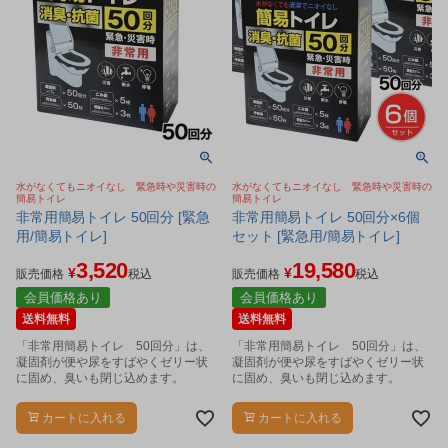
水がなくてもニオイなし 緊急時や災害時の
水がなくてもニオイなし 緊急時や災害時の
簡易トイレ
簡易トイレ
非常用簡易トイレ 50回分 [緊急
非常用簡易トイレ 50回分×6個
用/簡易トイレ]
セット [緊急用/簡易トイレ]
3,520
19,580
¥
¥
販売価格
税込
販売価格
税込
会員価格あり
会員価格あり
送料無料
送料無料
「非常用簡易トイレ 50回分」は、
「非常用簡易トイレ 50回分」は、
凝固剤が便や尿をすばやくゼリー状
凝固剤が便や尿をすばやくゼリー状
に固め、臭いも閉じ込めます。
に固め、臭いも閉じ込めます。
カートに入れる
カートに入れる