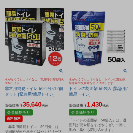
水がなくてもニオイなし 緊急時や災害時の
水がなくてもニオイなし トイレの凝固剤。
簡易トイレ
緊急時や災害時などに活躍します
非常用簡易トイレ 50回分×12個
トイレの凝固剤 50袋入 [緊急用/
セット [緊急用/簡易トイレ]
簡易トイレ]
35,640
1,430
¥
¥
販売価格
税込
販売価格
税込
会員価格あり
会員価格あり
送料無料
「トイレの凝固剤 50袋入」は、凝
固剤が便や尿をすばやくゼリー状に
「非常用簡易トイレ 50回分」は、
固め、臭いも閉じ込めます。
凝固剤が便や尿をすばやくゼリー状