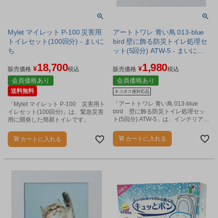
Mylet マイレット P-100 災害用
アートトワレ 青い鳥 013-blue
トイレセット(100回分) - まいに
bird 壁に飾る防災トイレ処理セ
ち
ット(5回分) ATW-5 - まいにち
※ネコポス対応商品
18,700
1,980
¥
¥
販売価格
税込
販売価格
税込
会員価格あり
会員価格あり
送料無料
ネコポス便対応品
「アートトワレ 青い鳥 013-blue
「Mylet マイレット P-100 災害用ト
bird 壁に飾る防災トイレ処理セッ
イレセット(100回分)」は、緊急災害
ト(5回分) ATW-5」は、インテリアに
用に開発した簡易トイレです。
もなる災害用トイレ処理セットで
す。
カートに入れる
カートに入れる