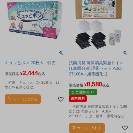
キュッとポン 20枚入 - 竹虎
抗菌消臭 抗菌消臭緊急トイレ
(100回分)処理袋セット ABO-
2,444
¥
27100A - 旭電機化成
販売価格
税込
「竹虎 キュッとポン 20枚入」は、
8,580
¥
販売価格
税込
水分を素早く吸収。
会員価格あり
送料無料
カートに入れる
「抗菌消臭 抗菌消臭緊急トイレ(100
回分)処理袋セット ABO-
27100A 」は、断水・停電時などの
緊急時に水なしで使える簡易トイレ
です。
カートに入れる