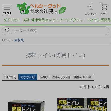
MENU
ログイン
カート
ダイエット
美容
健康食品
セレクトフード
ビタミン・ミネラル
医薬品
素材別
HOME
携帯トイレ(簡易トイレ)
並び替え
おすすめ順
新着順
価格が安い順
価格が高い順
18
件中
1
-
18
件表示