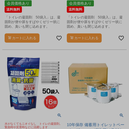
会員価格あり
会員価格あり
送料無料
送料無料
「トイレの凝固剤 50袋入」は、凝
「トイレの凝固剤 50袋入」は、凝
固剤が便や尿をすばやくゼリー状に
固剤が便や尿をすばやくゼリー状に
固め、臭いも閉じ込めます。
固め、臭いも閉じ込めます。
カートに入れる
カートに入れる
水がなくてもニオイなし トイレの凝固剤。
10年保存 備蓄用トイレットペー
緊急時や災害時などに活躍します