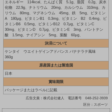
エネルギー 114kcal、たんぱく質 5.1g、脂質 0.2g、炭水
化物 22.9g、ナトリウム 20mg、カルシウム 310mg、カ
リウム 80mg、マグネシウム 45mg、鉄 5mg、ビタミン
A 180μg、ビタミンB1 0.3mg、ビタミン B2 0.4mg、ビ
タミンB6 0.5mg、ビタミンB12 0.7μg、ビタミンC
30mg、ビタミンD 0.7μg、ビタミンE 3mg、パントテン
酸 1.5mg、ナイアシン 5mg、葉酸 60μg、
決済について
ケンタイ ウエイトゲインアドバンス バナナラテ風味
360g
原産国または製造国
日本
賞味期限
パッケージまたはラベルに記載
広告文責：株式会社健人 電話番号 048-252-3939
区分：スポーツ