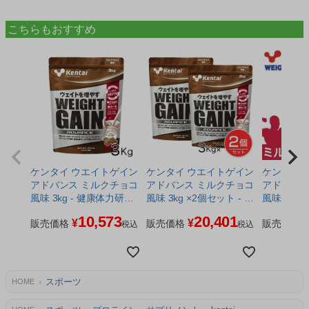
こちらもおすすめ
ケンタイ ウエイトゲイン
ケンタイ ウエイトゲイン
ケンタイ 
アドバンス ミルクチョコ
アドバンス ミルクチョコ
アドバンス
風味 3kg - 健康体力研究
風味 3kg ×2個セット - 健
風味 360
所 [kentai/体重増やす]
康体力研究所 [kentai/体重
所 [kenta
10,573
20,401
¥
¥
販売価格
増やす]
販売価格
販売価格
税込
税込
スポーツ
HOME