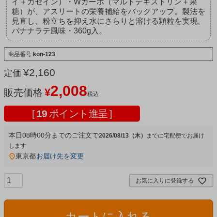
イ＋カゼイン）・Wカーポ（マルトデキストリン＋果
糖）が、アスリートの栄養補給をバックアップ。製法を
見直し、粉立ちを抑え水にさらりと溶ける顆粒を実現。
バナナラテ風味・360g入。
商品番号
kon-123
¥
2,160
定価
2,008
¥
販売価格
税込
[
19
ポイント進呈 ]
本日
08時00分
までのご注文で
2026/08/13（木）
宅配便
東京都
お届け先を変更
お気に入りに登録する
カートに入れる