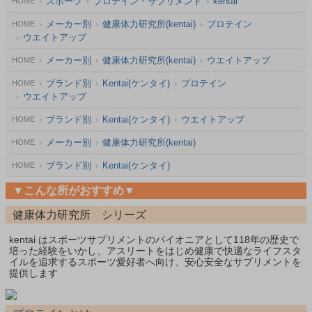
スポーツ
プロテイン・サプリメント
kentai
HOME
メーカー別
健康体力研究所(kentai)
プロテイン
HOME
ウエイトアップ
メーカー別
健康体力研究所(kentai)
ウエイトアップ
HOME
ブランド別
Kentai(ケンタイ)
プロテイン
HOME
ウエイトアップ
ブランド別
Kentai(ケンタイ)
ウエイトアップ
HOME
メーカー別
健康体力研究所(kentai)
HOME
ブランド別
Kentai(ケンタイ)
HOME
▼こんな所がおすすめ▼
健康体力研究所 シリーズ
kentai はスポーツサプリメントのパイオニアとして118年の歴史で
培った経験をいかし、アスリートをはじめ健康で快適なライフスタ
イルを追求するスポーツ愛好者へ向け、安心安全なサプリメントを
提供します