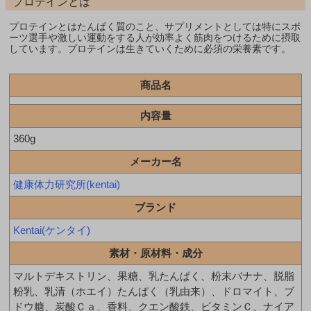
プロテインとは
プロテインとはたんぱく質のこと、サプリメントとしては特にスポ
ーツ選手や激しい運動をする人が効率よく筋肉をつけるために摂取
しています。プロテインは生きていくために必須の栄養素です。
商品名
内容量
360g
メーカー名
健康体力研究所(kentai)
ブランド
Kentai(ケンタイ)
素材・原材料・成分
マルトデキストリン、果糖、乳たんぱく、粉末バナナ、脱脂
粉乳、乳清（ホエイ）たんぱく（乳由来）、ドロマイト、ブ
ドウ糖、炭酸Ｃａ、香料、クエン酸鉄、ビタミンＣ、ナイア