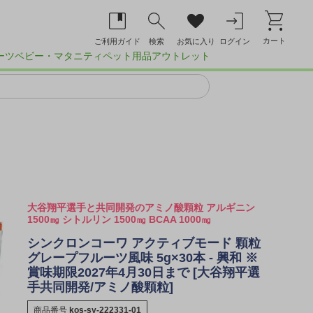
カート
ご利用ガイド
検索
お気に入り
ログイン
ーツ
ベビー・マタニティ
ペット用品
アウトレット
大谷翔平選手と共同開発のアミノ酸顆粒 アルギニン
1500㎎ シトルリン 1500㎎ BCAA 1000㎎
シンクロンコーワ アクティブモード 顆粒
グレープフルーツ風味 5g×30本 - 興和 ※
賞味期限2027年4月30日まで [大谷翔平選
手共同開発/アミノ酸顆粒]
商品番号
kos-sy-222331-01