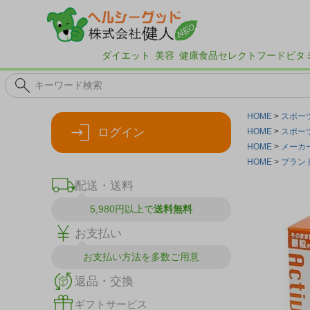
ダイエット
美容
健康食品
セレクトフード
ビタ
HOME
スポー
ログイン
HOME
スポー
HOME
メーカ
HOME
ブラン
配送・送料
5,980円以上で
送料無料
お支払い
お支払い方法を
多数ご用意
返品・交換
ギフトサービス