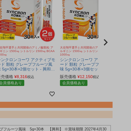
谷翔平選手と共同開発のアミノ酸顆粒 ア
大谷翔平選手と共同開発のアミノ酸顆粒 ア
ギニン 1500㎎ シトルリン 1500㎎ BCAA
ルギニン 1500㎎ シトルリン 1500㎎ BCAA
000㎎
1000㎎
シンクロンコーワ アクティブモ
シンクロンコーワ アクティブモ
ード 顆粒 グレープフルーツ風
ード 顆粒 グレープフルーツ風
 5g×30本×2個セット - 興和
味 5g×30本×3個セット - 興和
※賞味期限2027年4月30日まで
※賞味期限2027年4月30日まで
販売価格
¥
8,316
販売価格
¥
12,150
税込
税込
[大谷翔平選手共同開発/アミノ
[大谷翔平選手共同開発/アミノ
酸顆粒]
会員価格あり
酸顆粒]
会員価格あり
ーツ風味 5g×30本 【興和】 ※賞味期限 2027年4月30