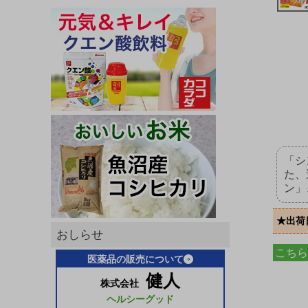
「シ
た、
ン」
★出荷
おしらせ
こちら
医薬品の販売について
健人
株式会社
ヘルシーグッド