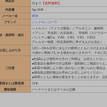
商品名
【送料無料】
日まで
内容量
5g×30本
メーカー名
興和
ブランド
シンクロンコーワ
シトルリン（アメリカ製造）／アルギニン、酸味料、
イアシン、乳化剤（大豆由来）、甘味料（スクラロー
材・原材料・成分
パントテン酸Ca、V.B6、V.B2、V.B1、V.B12
アレルギー物質（特定原材料に準ずるものも含む）：
1日1～2本を目安に水などの飲料とともにそのままお
お召し上がり方
※細かい顆粒でむせる場合がありますので、十分に注
●妊婦および授乳中の方のご利用は、お控えください
●医薬品を服用中の方は医師・薬剤師にご相談のうえ
ご注意
●体質や体調により体に合わないと感じられた場合は
●個包装は開封後はお早めにお召し上がりください。
●時間とともに風味が変化することがありますが、品
産国または製造国
日本
賞味期限
パッケージまたはラベルに記載