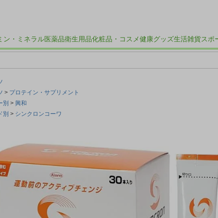
ミン・ミネラル
医薬品
衛生用品
化粧品・コスメ
健康グッズ
生活雑貨
スポ
ツ
ツ
プロテイン・サプリメント
ー別
興和
ド別
シンクロンコーワ