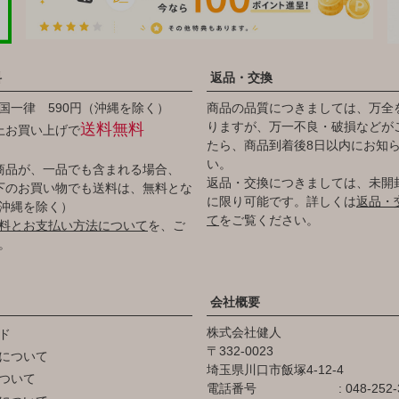
料
返品・交換
国一律 590円（沖縄を除く）
商品の品質につきましては、万全
りますが、万一不良・破損などが
送料無料
以上お買い上げで
たら、商品到着後8日以内にお知
い。
商品が、一品でも含まれる場合、
返品・交換につきましては、未開
円以下のお買い物でも送料は、無料とな
に限り可能です。詳しくは
返品・
沖縄を除く）
て
をご覧ください。
料とお支払い方法について
を、ご
。
会社概要
株式会社健人
ド
332-0023
について
埼玉県川口市飯塚4-12-4
ついて
電話番号
048-252-