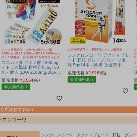
アミノ酸高含有 1包中に総アミノ酸
大谷翔平選手と共同開発のアミノ酸顆粒
大
4200mg（EAA 2100mg BCAA 1800mg な
ル
シンクロンコーワ アクティブモ
ど）の本格派。持ち運びにも便利な分包タイ
1
ード 顆粒 グレープフルーツ風
プの「アミノ酸」顆粒サプリ。シトラス風味
ココカラダ アミノ酸 4200mg
味 5g×14本 - 興和 [大谷翔平選
で飲みやすい。
シトラス風味 顆粒分包 5g×30
手共同開発/アミノ酸顆粒]
包 - 健人 [EAA 2100mg/BCAA
味
販売価格
¥
2,916
税込
1800mg] ※ネコポス対応商品
会員価格あり
販売価格
¥
3,564
税込
会員価格あり
んな所がおすすめ▼
クロンコーワ
シンクロンコーワ アクティブモード 顆粒 グレープフル