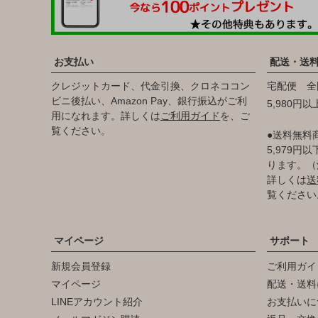
お支払い
配送・送
クレジットカード、代金引換、クロネココン
宅配便 全
ビニ後払い、Amazon Pay、銀行振込がご利
5,980円
用になれます。詳しくは
ご利用ガイド
を、ご
覧ください。
●送料無料
5,979
ります。（
詳しくは
送
覧ください
マイページ
サポート
新規会員登録
ご利用ガイ
マイページ
配送・送料
LINEアカウント紹介
お支払いに