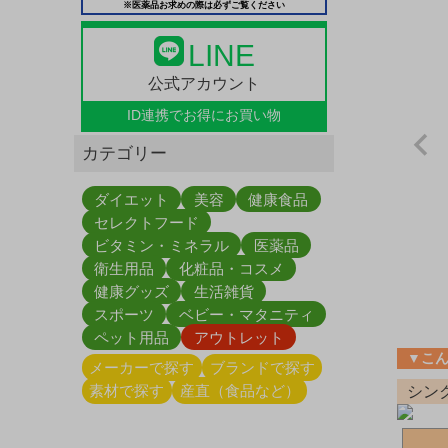
※医薬品お求めの際は必ずご覧ください
LINE
公式アカウント
ID連携で
お得にお買い物
カテゴリー
ダイエット
美容
健康食品
セレクトフード
ビタミン・ミネラル
医薬品
衛生用品
化粧品・コスメ
健康グッズ
生活雑貨
スポーツ
ベビー・マタニティ
ペット用品
アウトレット
▼こ
メーカーで探す
ブランドで探す
素材で探す
産直（食品など）
シン