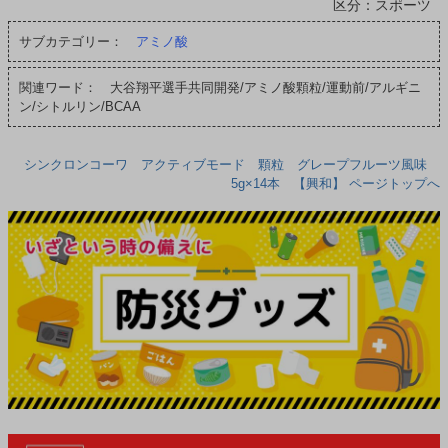
区分：スポーツ
サブカテゴリー：
アミノ酸
関連ワード： 大谷翔平選手共同開発/アミノ酸顆粒/運動前/アルギニ
ン/シトルリン/BCAA
シンクロンコーワ アクティブモード 顆粒 グレープフルーツ風味
5g×14本 【興和】 ページトップへ