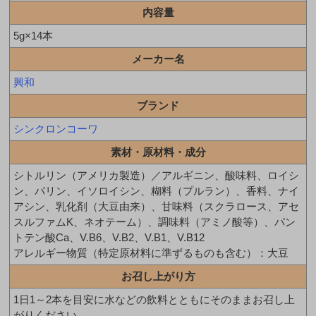
内容量
5g×14本
メーカー名
興和
ブランド
シンクロンコーワ
素材・原材料・成分
シトルリン（アメリカ製造）／アルギニン、酸味料、ロイシ
ン、バリン、イソロイシン、糊料（プルラン）、香料、ナイ
アシン、乳化剤（大豆由来）、甘味料（スクラロース、アセ
スルファムK、ネオテーム）、調味料（アミノ酸等）、パン
トテン酸Ca、V.B6、V.B2、V.B1、V.B12
アレルギー物質（特定原材料に準ずるものも含む）：大豆
お召し上がり方
1日1～2本を目安に水などの飲料とともにそのままお召し上
がりください。