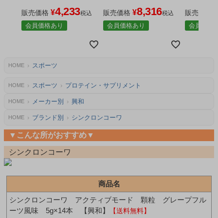
- 興和 ※賞味期限2027年
×2個セット - 興和 ※賞味
×3個セット
4,233
8,316
¥
¥
4月30日まで [大谷翔平選
販売価格
期限2027年4月30日まで
販売価格
期限2027
販売価格
税込
税込
手共同開発/アミノ酸顆
[大谷翔平選手共同開発/
[大谷翔平
会員価格あり
会員価格あり
会員価格
粒]
アミノ酸顆粒]
アミノ酸顆
スポーツ
HOME
スポーツ
プロテイン・サプリメント
HOME
メーカー別
興和
HOME
ブランド別
シンクロンコーワ
HOME
▼こんな所がおすすめ▼
シンクロンコーワ
商品名
シンクロンコーワ アクティブモード 顆粒 グレープフル
ーツ風味 5g×14本 【興和】
【送料無料】