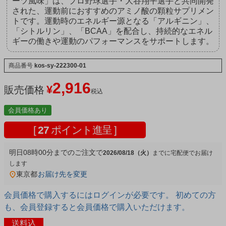
ーツ風味」は、プロ野球選手・大谷翔平選手と共同開発
された、運動前におすすめのアミノ酸の顆粒サプリメン
トです。運動時のエネルギー源となる「アルギニン」、
「シトルリン」、「BCAA」を配合し、持続的なエネル
ギーの働きや運動のパフォーマンスをサポートします。
商品番号
kos-sy-222300-01
2,916
¥
販売価格
税込
会員価格あり
[
27
ポイント進呈 ]
明日
08時00分
までのご注文で
2026/08/18（火）
宅配便
東京都
お届け先を変更
会員価格で購入するにはログインが必要です。 初めての方
も、会員登録すると会員価格で購入いただけます。
送料込