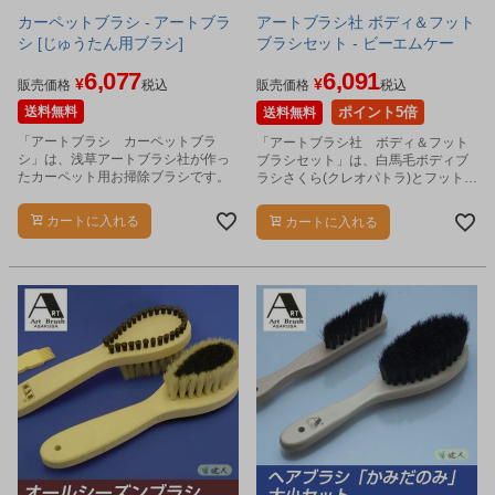
カーペットブラシ - アートブラ
アートブラシ社 ボディ＆フット
シ [じゅうたん用ブラシ]
ブラシセット - ビーエムケー
6,077
6,091
¥
¥
販売価格
税込
販売価格
税込
送料無料
ポイント5倍
送料無料
「アートブラシ カーペットブラ
「アートブラシ社 ボディ＆フット
シ」は、浅草アートブラシ社が作っ
ブラシセット」は、白馬毛ボディブ
たカーペット用お掃除ブラシです。
ラシさくら(クレオパトラ)とフットブ
ラシさくらをセットにしました。
カートに入れる
カートに入れる