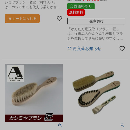
シミヤブラシ 名宝 桐箱入り」
会員価格あり
は、カシミヤにも使える柔らかさと
ブラッシングに必要なコシを兼ね備
送料無料
えた希少な馬毛を100%使用し手植え
カートに入れる
高級ブラシです。
在庫切れ
「かんたん毛玉取りブラシ 匠 」
は、従来品のかんたん毛玉取りブラ
シを改良してさらに使いやすくしま
した。
再入荷お知らせ