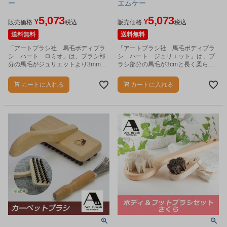
ー
エムケー
5,073
5,073
¥
¥
販売価格
税込
販売価格
税込
送料無料
送料無料
「アートブラシ社 馬毛ボディブラ
「アートブラシ社 馬毛ボディブラ
シ ハート ロミオ」は、ブラシ部
シ ハート ジュリエット」は、ブ
分の馬毛がジュリエットより3mm短
ラシ部分の馬毛が3cmと長く柔らか
く、刺激が心地よく男性におすすめ
いタッチが特徴の女性向けボディブ
のボディブラシです。
ラシです。
カートに入れる
カートに入れる