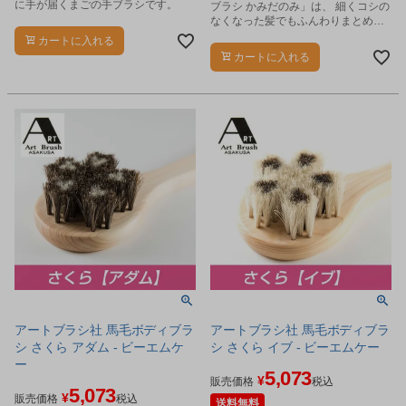
に手が届くまごの手ブラシです。
ブラシ かみだのみ」は、 細くコシの
なくなった髪でもふんわりまとめる
事が出来るヘアブラシです。
カートに入れる
カートに入れる
アートブラシ社 馬毛ボディブラ
アートブラシ社 馬毛ボディブラ
シ さくら アダム - ビーエムケ
シ さくら イブ - ビーエムケー
ー
5,073
¥
販売価格
税込
5,073
¥
販売価格
税込
送料無料