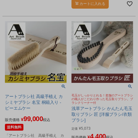
な馬毛を100%使用した高級ブラシで
カートに入れる
す。
毛玉がしっかりとれる！老舗のアートブラシ
アートブラシ社 高級手植え カ
の職人がこだわり作った毛玉取りブラシ。ブ
シミヤブラシ 名宝 桐箱入り -
ラシクリーナー付
ビーエムケー
浅草アートブラシ かんたん毛玉
取りブラシ 匠 [洋服ブラシ/衣類
99,000
¥
販売価格
税込
ブラシ]
送料無料
¥
5,073
定価
4,400
「アートブラシ社 高級手植え カ
¥
販売価格
税込