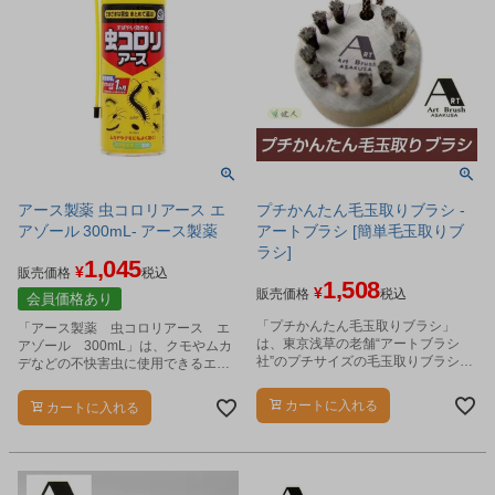
アース製薬 虫コロリアース エ
プチかんたん毛玉取りブラシ -
アゾール 300mL- アース製薬
アートブラシ [簡単毛玉取りブ
ラシ]
1,045
¥
販売価格
税込
1,508
¥
販売価格
税込
会員価格あり
「プチかんたん毛玉取りブラシ」
「アース製薬 虫コロリアース エ
は、東京浅草の老舗“アートブラシ
アゾール 300mL」は、クモやムカ
社”のプチサイズの毛玉取りブラシで
デなどの不快害虫に使用できるエア
す。
ゾールタイプの駆除スプレーです。
カートに入れる
カートに入れる