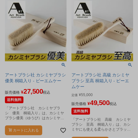
アートブラシ社 カシミヤブラシ
アートブラシ社 高級 カシミヤ
優美 桐箱入り - ビーエムケー
ブラシ 至高 桐箱入り - ビーエ
ムケー
27,500
¥
販売価格
税込
¥
55,000
定価
送料無料
49,500
¥
販売価格
税込
「アートブラシ社 カシミヤブラ
送料無料
シ 優美 桐箱入り」は、カシミヤ
ブラシ優美（ゆうび）はカシミヤに
「アートブラシ社 高級 カシミヤ
も使える柔らかさとブラッシングに
ブラシ 至高 桐箱入り」は、カシ
必要なコシを兼ね備えた希少な馬毛
ミヤにも使える柔らかさとブラッシ
カートに入れる
を100%使用してます。
ングに必要なコシを兼ね備えた希少