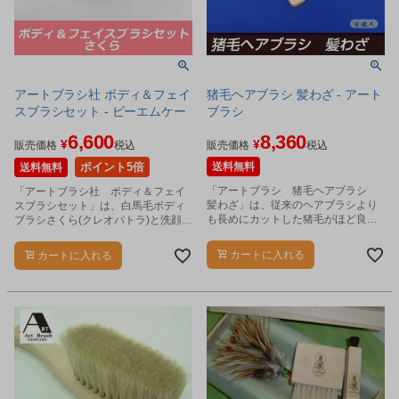
アートブラシ社 ボディ＆フェイ
猪毛ヘアブラシ 髪わざ - アート
スブラシセット - ビーエムケー
ブラシ
6,600
8,360
¥
¥
販売価格
税込
販売価格
税込
ポイント5倍
送料無料
送料無料
「アートブラシ 猪毛ヘアブラシ
「アートブラシ社 ボディ＆フェイ
髪わざ」は、従来のヘアブラシより
スブラシセット」は、白馬毛ボディ
も長めにカットした猪毛がほど良い
ブラシさくら(クレオパトラ)と洗顔ブ
弾力で、地肌のマッサージやパッテ
ラシさくらをセットにしました。
ィングにもお使いいただけます。
カートに入れる
カートに入れる