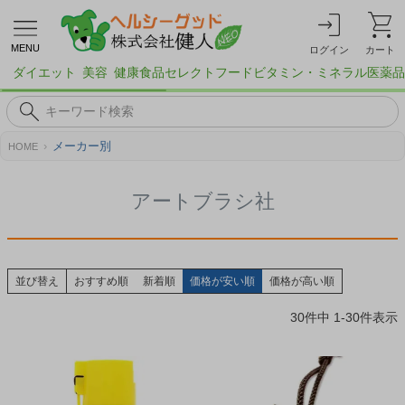
MENU
ログイン
カート
ダイエット
美容
健康食品
セレクトフード
ビタミン・ミネラル
医薬品
メーカー別
HOME
アートブラシ社
並び替え
おすすめ順
新着順
価格が安い順
価格が高い順
30
件中
1
-
30
件表示