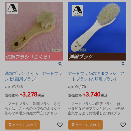
洗顔ブラシ さくら - アートブラ
アートブラシの洋服ブラシ - ア
シ [洗顔用ブラシ]
ートブラシ [衣類用ブラシ]
¥
3,646
¥
4,170
定価
定価
3,278
3,740
¥
¥
販売価格
税込
販売価格
税込
「アートブラシ 洗顔ブラシ さく
「アートブラシの洋服ブラシ」は、
ら」は、さくらの花びらのような形
一般的な洋服ブラシと違い、毛先が
状のヤギ毛がお顔の凹凸にきちっと
密集するように植毛した洋服ブラシ
フィットしてスッキリと洗い上げる
です。
洗顔ブラシです。
カートに入れる
カートに入れる