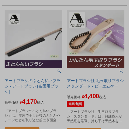
アートブラシのふとん払いブラ
アートブラシ社 毛玉取りブラシ
シ - アートブラシ [布団用ブラ
スタンダード - ビーエムケー
シ]
4,400
¥
販売価格
税込
4,170
¥
販売価格
税込
送料無料
「アートブラシのふとん払いブラ
「アートブラシ社 毛玉取りブラ
シ」は、屋外で干した後のふとんや
シ スタンダード」は、熟練職人が
シーツなどを取り込む前に表面全体
天然毛を厳選、持ち手は天然木を使
をブラッシングするふとん払いブラ
用し1本1本ブラシ職人が浅草で作っ