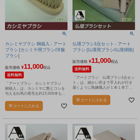
カシミヤブラシ 桐箱入 - アート
仏壇ブラシ3点セット - アート
ブラシ [カシミヤ用ブラシ/洋服
ブラシ [仏壇用ブラシ/仏壇掃除]
ブラシ]
11,000
¥
販売価格
税込
11,000
¥
販売価格
税込
送料無料
送料無料
「アートブラシ 仏壇ブラシ3点セッ
ト」は、細かい所まで手入れが行き
「アートブラシ カシミヤブラシ
届くように熟練職人が１本１本丁寧
桐箱入」は、カシミヤに艶とコシを
に手植えした仏具用ブラシセットで
与える白馬の尾毛を約15,000本も植
す。
毛したカシミヤ用ブラシです。
カートに入れる
カートに入れる