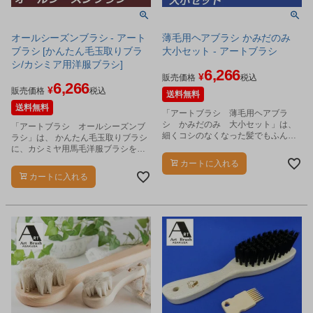
オールシーズンブラシ - アート
薄毛用ヘアブラシ かみだのみ
ブラシ [かんたん毛玉取りブラ
大小セット - アートブラシ
シ/カシミア用洋服ブラシ]
6,266
¥
販売価格
税込
6,266
¥
販売価格
税込
送料無料
送料無料
「アートブラシ 薄毛用ヘアブラ
シ かみだのみ 大小セット」は、
「アートブラシ オールシーズンブ
細くコシのなくなった髪でもふんわ
ラシ」は、 かんたん毛玉取りブラシ
りまとめる事が出来るヘアブラシの
に、カシミヤ用馬毛洋服ブラシを、
大小セットです。
合体させたブラシです。
カートに入れる
カートに入れる