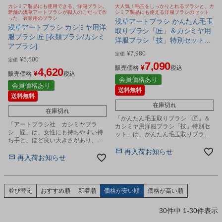
カシミア製品にも使用できる、洋服ブラシ。
大人気！毛玉をしっかりとれるブラシと、カ
老舗の浅草アートブラシが職人のこだって作
シミア製品にも使える洋服ブラシのセット
った、衣類用のブラシ
浅草アートブラシ かんたん毛玉
浅草アートブラシ カシミヤ用洋
取りブラシ「匠」＆カシミヤ用
服ブラシ 匠 [衣類ブラシ/カシミ
洋服ブラシ「技」特別セット
アブラシ]
[洋服ブラシ/衣類ブラシ]
¥
7,980
定価
¥
5,500
定価
7,090
¥
販売価格
税込
4,620
¥
販売価格
税込
会員価格あり
会員価格あり
送料無料
送料無料
在庫切れ
在庫切れ
「かんたん毛玉取りブラシ「匠」＆
「アートブラシ社 カシミヤブラ
カシミヤ用洋服ブラシ「技」特別セ
シ 匠」は、女性にも持ちやすい持
ット」は、かんたん毛玉取りブラシ
ち手と、ほど良い大きさがあり、か
と洋服ブラシを使いやすくセットに
つ軽量のミドルタイプの洋服ブラシ
しました。
再入荷お知らせ
を作りました。
再入荷お知らせ
並び替え
おすすめ順
新着順
価格が安い順
価格が高い順
30
件中
1
-
30
件表示