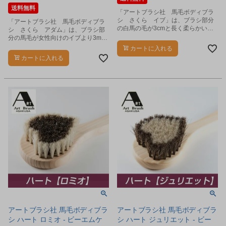
送料無料
「アートブラシ社 馬毛ボディブラ
シ さくら イブ」は、ブラシ部分
「アートブラシ社 馬毛ボディブラ
の白馬の毛が3cmと長く柔らかいタ
シ さくら アダム」は、ブラシ部
ッチが特徴の女性向けボディブラシ
分の馬毛が女性向けのイブより3mm
です。
短く、ブラッシングした際の刺激が
カートに入れる
心地よく男性におすすめのボディブ
カートに入れる
ラシです。
アートブラシ社 馬毛ボディブラ
アートブラシ社 馬毛ボディブラ
シ ハート ロミオ - ビーエムケ
シ ハート ジュリエット - ビー