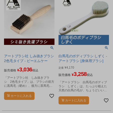
アートブラシ社 しみ抜きブラシ
白馬毛のボディブラシ しずく -
2色毛タイプ - ビーエムケー
アートブラシ [身体用ブラシ]
¥
4,170
3,036
定価
¥
販売価格
税込
3,258
¥
販売価格
税込
「アートブラシ社 しみ抜きブラ
シ 2色毛タイプ」は、ブラシの前方
「アートブラシ 白馬毛のボディブ
に黒馬毛（硬め）、後方に茶馬毛
ラシ しずく」は、たっぷり植えた
（軟らかめ）を配置し、様々なシ
天然の白馬の毛が、ちょうどいいコ
ミ、洋服の素材に使える汎用性の高
シを持たせ、肌のマッサージ効果を
カートに入れる
いシミ抜き洗濯ブラシです。
高めるボディブラシです。
カートに入れる