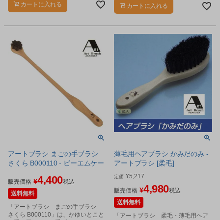
シです。
ています。
カートに入れる
カートに入れる
アートブラシ まごの手ブラシ
薄毛用ヘアブラシ かみだのみ -
さくら B000110 - ビーエムケー
アートブラシ [柔毛]
¥
5,217
4,400
定価
¥
販売価格
税込
4,980
¥
販売価格
税込
送料無料
送料無料
「アートブラシ まごの手ブラシ
さくら B000110」は、かゆいとこと
「アートブラシ 柔毛・薄毛用ヘア