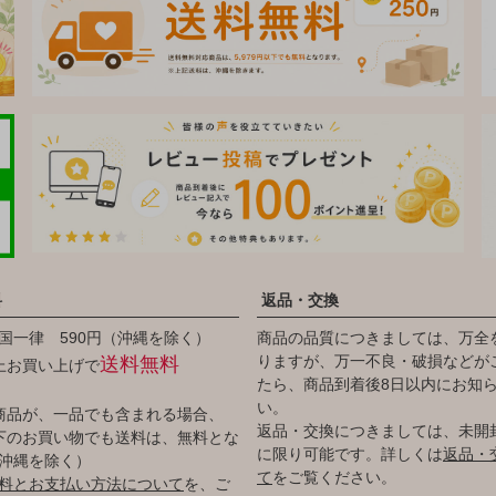
料
返品・交換
国一律 590円（沖縄を除く）
商品の品質につきましては、万全
りますが、万一不良・破損などが
送料無料
以上お買い上げで
たら、商品到着後8日以内にお知
い。
商品が、一品でも含まれる場合、
返品・交換につきましては、未開
円以下のお買い物でも送料は、無料とな
に限り可能です。詳しくは
返品・
沖縄を除く）
て
をご覧ください。
料とお支払い方法について
を、ご