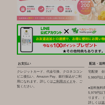
お支払い
配送・送
クレジットカード、代金引換、クロネココン
宅配便 全
ビニ後払い、Amazon Pay、銀行振込がご利
5,980円
用になれます。詳しくは
ご利用ガイド
を、ご
覧ください。
●送料無料
5,979
ります。（
詳しくは
送