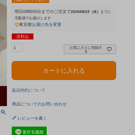
[
180
ポイント進呈 ]
明日
08時00分
までのご注文で
2026/08/19（水）
宅配便
東京都
お届け先を変更
送料込
お気に入りに登録す
る
カートに入れる
返品特約について
商品についてのお問い合わせ
レビューを書く