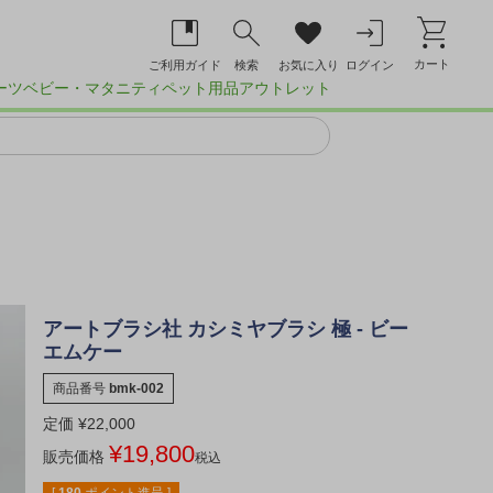
カート
ご利用ガイド
検索
お気に入り
ログイン
ーツ
ベビー・マタニティ
ペット用品
アウトレット
アートブラシ社 カシミヤブラシ 極 - ビー
エムケー
商品番号
bmk-002
定価
¥
22,000
¥
19,800
販売価格
税込