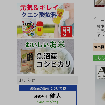
「ア
希少
白馬
てい
★出荷
こちら
おしらせ
医薬品の販売について
健人
株式会社
ヘルシーグッド