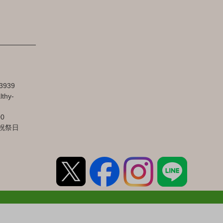
3939
lthy-
00
祝祭日