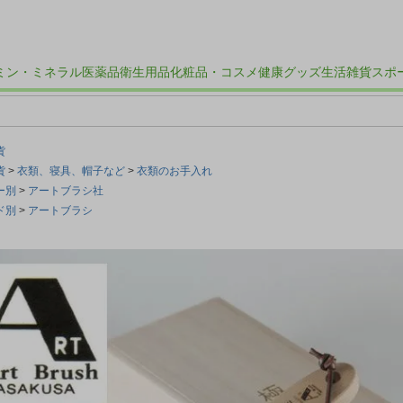
ミン・ミネラル
医薬品
衛生用品
化粧品・コスメ
健康グッズ
生活雑貨
スポ
貨
貨
衣類、寝具、帽子など
衣類のお手入れ
ー別
アートブラシ社
ド別
アートブラシ