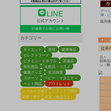
※医薬品お求めの際は必ずご覧ください
アート
LINE
輝 -
公式アカウント
販売価
ID連携で
お得にお買い物
カテゴリー
▼こ
従来
ダイエット
美容
健康食品
セレクトフード
元々、
ビタミン・ミネラル
医薬品
回馬毛
シ・輝
衛生用品
化粧品・コスメ
健康グッズ
生活雑貨
スポーツ
ベビー・マタニティ
ペット用品
アウトレット
メーカーで探す
ブランドで探す
素材で探す
産直（食品など）