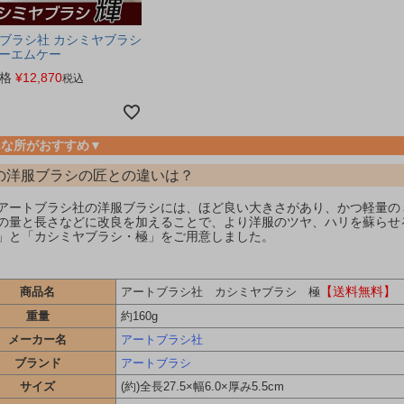
ブラシ社 カシミヤブラシ
 ビーエムケー
格
¥
12,870
税込
んな所がおすすめ▼
の洋服ブラシの匠との違いは？
アートブラシ社の洋服ブラシには、ほど良い大きさがあり、かつ軽量の
の量と長さなどに改良を加えることで、より洋服のツヤ、ハリを蘇らせ
」と「カシミヤブラシ・極」をご用意しました。
【送料無料】
商品名
アートブラシ社 カシミヤブラシ 極
重量
約160g
メーカー名
アートブラシ社
ブランド
アートブラシ
サイズ
(約)全長27.5×幅6.0×厚み5.5cm