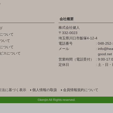
。
会社概要
株式会社健人
ド
332-0023
について
埼玉県川口市飯塚4-12-4
ついて
電話番号
048-252-
について
メール
info@hea
ビスについて
good.net
営業時間（電話受付）
9:00-17:
定休日
土・日・
引法に基づく表示
個人情報の取扱
会員情報規約について
©kenjin All Rights reserved.