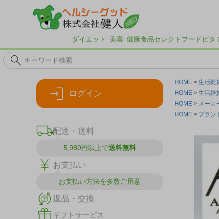
ダイエット
美容
健康食品
セレクトフード
ビタ
HOME
生活雑
ログイン
HOME
生活雑
HOME
メーカ
HOME
ブラン
配送・送料
5,980円以上で
送料無料
お支払い
お支払い方法を
多数ご用意
返品・交換
ギフトサービス