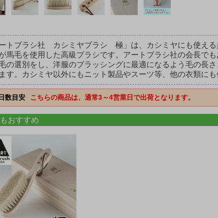
ートブラシ社 カシミヤブラシ 極」は、カシミヤにも使える
が馬毛を使用した高級ブラシです。アートブラシ社の会長でも
毛の選別をし、洋服のブラッシングに最適になるよう毛の長さ
ます。カシミヤ以外にもニット製品やスーツ等、他の衣類にも
日数目安
こちらの商品は、通常3～4営業日で出荷となります。
もおすすめ