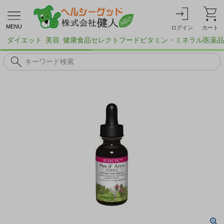
MENU
ログイン
カート
ダイエット
美容
健康食品
セレクトフード
ビタミン・ミネラル
医薬品