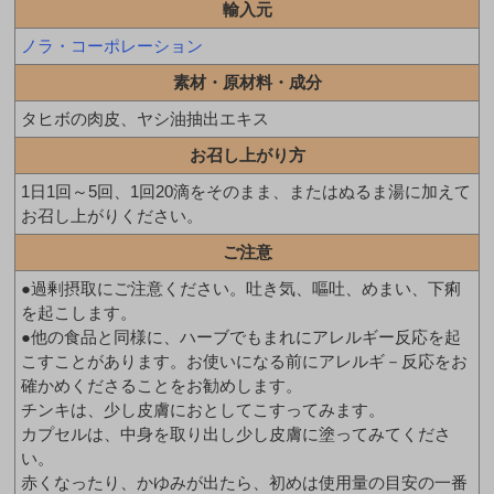
輸入元
ノラ・コーポレーション
素材・原材料・成分
タヒボの肉皮、ヤシ油抽出エキス
お召し上がり方
1日1回～5回、1回20滴をそのまま、またはぬるま湯に加えて
お召し上がりください。
ご注意
●過剰摂取にご注意ください。吐き気、嘔吐、めまい、下痢
を起こします。
●他の食品と同様に、ハーブでもまれにアレルギー反応を起
こすことがあります。お使いになる前にアレルギ－反応をお
確かめくださることをお勧めします。
チンキは、少し皮膚におとしてこすってみます。
カプセルは、中身を取り出し少し皮膚に塗ってみてくださ
い。
赤くなったり、かゆみが出たら、初めは使用量の目安の一番