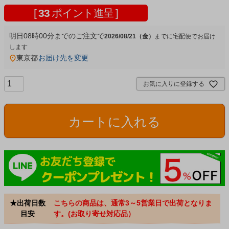
[
33
ポイント進呈 ]
明日
08時00分
までのご注文で
2026/08/21（金）
宅配便
東京都
お届け先を変更
お気に入りに登録する
カートに入れる
★出荷日数
こちらの商品は、通常3～5営業日で出荷となりま
目安
す。(お取り寄せ対応品）