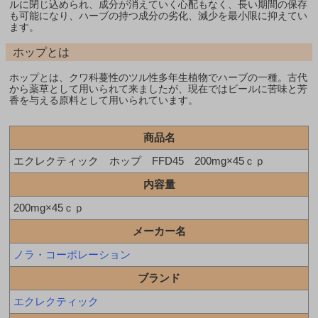
ルに閉じ込められ、成分が消えていく心配もなく、長い期間の保存
も可能になり、ハーブの持つ成分の劣化、減少を最小限に抑えてい
ます。
ホップとは
ホップとは、クワ科蔓性のツル性多年生植物でハーブの一種。古代
から薬草として用いられて来ましたが、現在ではビールに苦味と芳
香を与える原料として用いられています。
商品名
エクレクティック ホップ FFD45 200mg×45ｃｐ
内容量
200mg×45ｃｐ
メーカー名
ノラ・コーポレーション
ブランド
エクレクティック