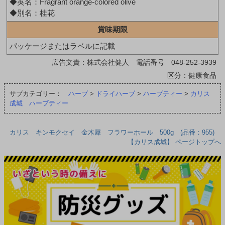
◆英名：Fragrant orange-colored olive
◆別名：桂花
賞味期限
パッケージまたはラベルに記載
広告文責：株式会社健人 電話番号 048-252-3939
区分：健康食品
サブカテゴリー：
ハーブ
>
ドライハーブ
>
ハーブティー
>
カリス
成城 ハーブティー
カリス キンモクセイ 金木犀 フラワーホール 500g (品番：955)
【カリス成城】 ページトップへ