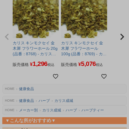
カリス キンモクセイ 金
カリス キンモクセイ 金
木犀 フラワーホール 20g
木犀 フラワーホール
(品番：8768) - カリス成
100g (品番：8769) - カリ
城 ※ネコポス対応商品
ス成城
1,296
5,076
¥
¥
販売価格
販売価格
税込
税込
健康食品
HOME
健康食品
ハーブ
カリス成城
HOME
メーカー別
カリス成城
ハーブ
ハーブティー
HOME
▼こんな所がおすすめ▼