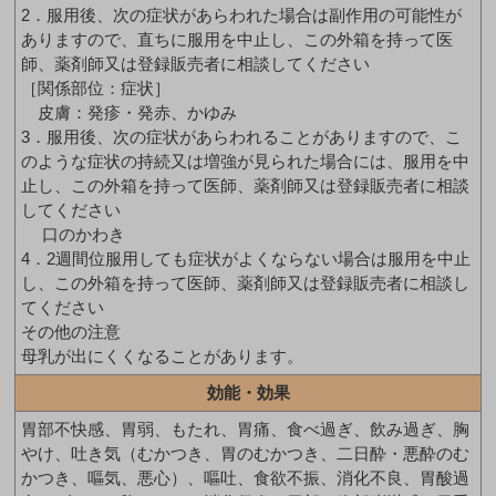
2．服用後、次の症状があらわれた場合は副作用の可能性が
ありますので、直ちに服用を中止し、この外箱を持って医
師、薬剤師又は登録販売者に相談してください
［関係部位：症状］
皮膚：発疹・発赤、かゆみ
3．服用後、次の症状があらわれることがありますので、こ
のような症状の持続又は増強が見られた場合には、服用を中
止し、この外箱を持って医師、薬剤師又は登録販売者に相談
してください
口のかわき
4．2週間位服用しても症状がよくならない場合は服用を中止
し、この外箱を持って医師、薬剤師又は登録販売者に相談し
てください
その他の注意
母乳が出にくくなることがあります。
効能・効果
胃部不快感、胃弱、もたれ、胃痛、食べ過ぎ、飲み過ぎ、胸
やけ、吐き気（むかつき、胃のむかつき、二日酔・悪酔のむ
かつき、嘔気、悪心）、嘔吐、食欲不振、消化不良、胃酸過