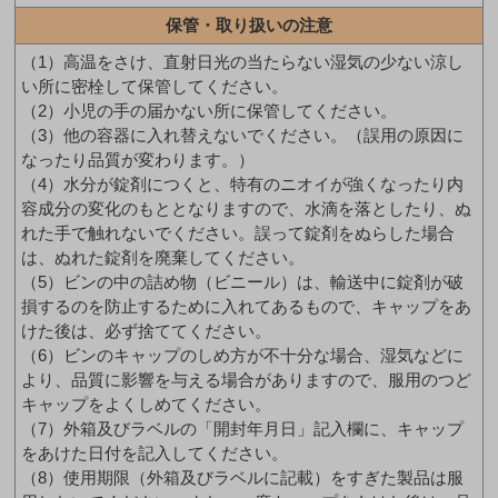
保管・取り扱いの注意
（1）高温をさけ、直射日光の当たらない湿気の少ない涼し
い所に密栓して保管してください。
（2）小児の手の届かない所に保管してください。
（3）他の容器に入れ替えないでください。（誤用の原因に
なったり品質が変わります。）
（4）水分が錠剤につくと、特有のニオイが強くなったり内
容成分の変化のもととなりますので、水滴を落としたり、ぬ
れた手で触れないでください。誤って錠剤をぬらした場合
は、ぬれた錠剤を廃棄してください。
（5）ビンの中の詰め物（ビニール）は、輸送中に錠剤が破
損するのを防止するために入れてあるもので、キャップをあ
けた後は、必ず捨ててください。
（6）ビンのキャップのしめ方が不十分な場合、湿気などに
より、品質に影響を与える場合がありますので、服用のつど
キャップをよくしめてください。
（7）外箱及びラベルの「開封年月日」記入欄に、キャップ
をあけた日付を記入してください。
（8）使用期限（外箱及びラベルに記載）をすぎた製品は服