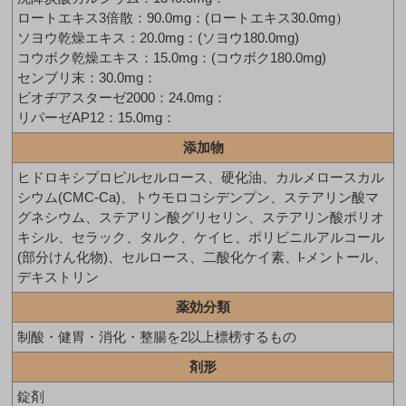
ロートエキス3倍散：90.0mg：(ロートエキス30.0mg）
ソヨウ乾燥エキス：20.0mg：(ソヨウ180.0mg)
コウボク乾燥エキス：15.0mg：(コウボク180.0mg)
センブリ末：30.0mg：
ビオヂアスターゼ2000：24.0mg：
リパーゼAP12：15.0mg：
添加物
ヒドロキシプロピルセルロース、硬化油、カルメロースカル
シウム(CMC-Ca)、トウモロコシデンプン、ステアリン酸マ
グネシウム、ステアリン酸グリセリン、ステアリン酸ポリオ
キシル、セラック、タルク、ケイヒ、ポリビニルアルコール
(部分けん化物)、セルロース、二酸化ケイ素、l-メントール、
デキストリン
薬効分類
制酸・健胃・消化・整腸を2以上標榜するもの
剤形
錠剤