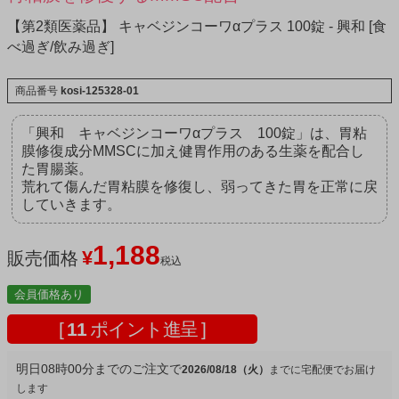
【第2類医薬品】 キャベジンコーワαプラス 100錠 - 興和 [食
べ過ぎ/飲み過ぎ]
商品番号
kosi-125328-01
「興和 キャベジンコーワαプラス 100錠」は、胃粘
膜修復成分MMSCに加え健胃作用のある生薬を配合し
た胃腸薬。
荒れて傷んだ胃粘膜を修復し、弱ってきた胃を正常に戻
していきます。
1,188
¥
販売価格
税込
会員価格あり
[
11
ポイント進呈 ]
明日
08時00分
までのご注文で
2026/08/18（火）
宅配便