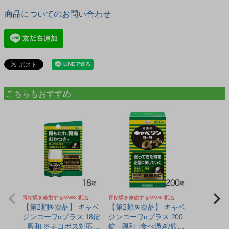
商品についてのお問い合わせ
こちらもおすすめ
胃粘膜を修復するMMSC配合
胃粘膜を修復するMMSC配合
【第2類医薬品】 キャベ
【第2類医薬品】 キャベ
ジンコーワαプラス 18錠
ジンコーワαプラス 200
- 興和 ※ネコポス対応商
錠 - 興和 [食べ過ぎ/飲み