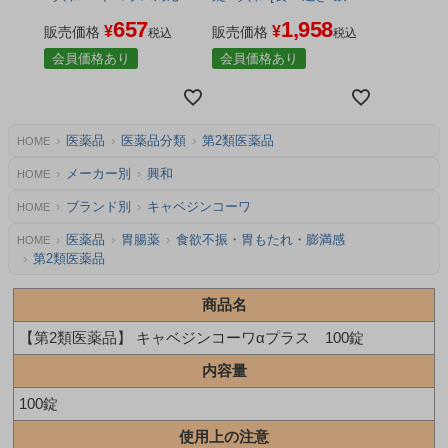
品 [食べ過ぎ/飲み過ぎ]
過ぎ]
657
1,958
¥
¥
販売価格
販売価格
税込
税込
会員価格あり
会員価格あり
医薬品
医薬品分類
第2類医薬品
HOME
メーカー別
興和
HOME
ブランド別
キャベジンコーワ
HOME
医薬品
胃腸薬
食欲不振・胃もたれ・膨満感
HOME
第2類医薬品
商品名
【第2類医薬品】 キャベジンコーワαプラス 100錠
内容量
100錠
使用上の注意