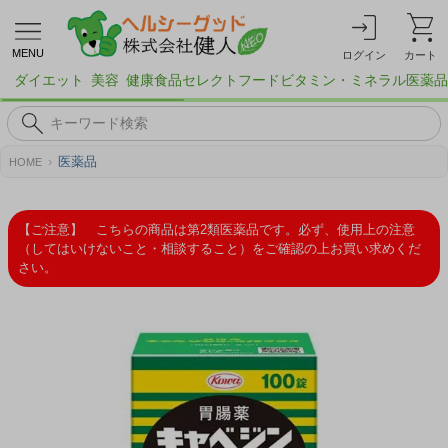
MENU
ログイン
カート
ダイエット
美容
健康食品
セレクトフード
ビタミン・ミネラル
医薬品
医薬品
HOME
【ご注意】 こちらの商品は第2類医薬品です。必ず、使用上の注意
（してはいけないこと・相談すること）をご確認の上お買い求めくだ
さい。