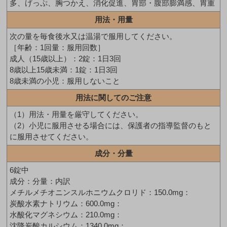
多、げっぷ、胸つかえ、消化促進、胃部・腹部膨満感、胃重
用法・用量
次の量を毎食後水又は温湯で服用してください。
［年齢：1回量：服用回数］
成人（15歳以上）：2錠：1日3回
8歳以上15歳未満：1錠：1日3回
8歳未満の小児：服用しないこと
用法に関してのご注意
（1）用法・用量を厳守してください。
（2）小児に服用させる場合には、保護者の指導監督のもと
に服用させてください。
成分・分量
6錠中
成分：分量：内訳
メチルメチオニンスルホニウムクロリド：150.0mg：
炭酸水素ナトリウム：600.0mg：
水酸化マグネシウム：210.0mg：
沈降炭酸カルシウム：1340.0mg：