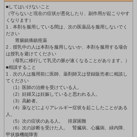
■してはいけないこと
（守らないと現在の症状が悪化したり、副作用が起こりやす
くなります）
1．本剤を服用している間は、次の医薬品を服用しないでく
ださい
胃腸鎮痛鎮痙薬
2．授乳中の人は本剤を服用しないか、本剤を服用する場合
は授乳を避けてください
（母乳に移行して乳児の脈が速くなることがあります。）
■相談すること
1．次の人は服用前に医師、薬剤師又は登録販売者に相談し
てください
（1）医師の治療を受けている人。
（2）妊婦又は妊娠していると思われる人。
（3）高齢者。
（4）薬などによりアレルギー症状を起こしたことがある
人。
（5）次の症状のある人。 排尿困難
（6）次の診断を受けた人。 腎臓病、心臓病、緑内障、
甲状腺機能障害