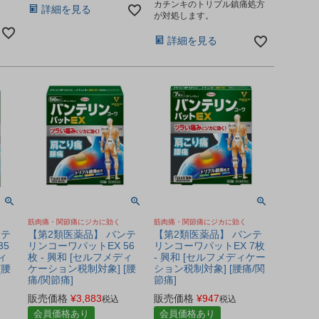
カチンキのトリプル鎮痛処方
詳細を見る
が対処します。
詳細を見る
筋肉痛・関節痛にジカに効く
筋肉痛・関節痛にジカに効く
ンテ
【第2類医薬品】 バンテ
【第2類医薬品】 バンテ
35
リンコーワパットEX 56
リンコーワパットEX 7枚
ィ
枚 - 興和 [セルフメディ
- 興和 [セルフメディケー
[腰
ケーション税制対象] [腰
ション税制対象] [腰痛/関
痛/関節痛]
節痛]
販売価格
¥
3,883
販売価格
¥
947
税込
税込
会員価格あり
会員価格あり