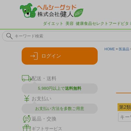
ダイエット
美容
健康食品
セレクトフード
ビタ
HOME
医薬品
ログイン
配送・送料
5,980円以上で
送料無料
お支払い
第2
お支払い方法を
多数ご用意
返品・交換
ギフトサービス