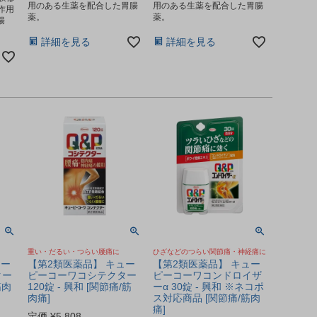
用のある生薬を配合した胃腸
用のある生薬を配合した胃腸
作用
薬。
薬。
腸
詳細を見る
詳細を見る
重い・だるい・つらい腰痛に
ひざなどのつらい関節痛・神経痛に
ュー
【第2類医薬品】 キュー
【第2類医薬品】 キュー
ター
ピーコーワコシテクター
ピーコーワコンドロイザ
筋肉
120錠 - 興和 [関節痛/筋
ーα 30錠 - 興和 ※ネコポ
肉痛]
ス対応商品 [関節痛/筋肉
痛]
定価
¥
5,808