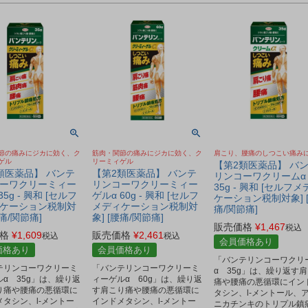
節の痛みにジカに効く、ク
筋肉・関節の痛みにジカに効く、ク
肩こり、腰痛のしつこい痛み
ゲル
リーミィゲル
【第2類医薬品】 バ
類医薬品】 バンテ
【第2類医薬品】 バンテ
リンコーワクリームα
ーワクリーミィー
リンコーワクリーミィー
35g - 興和 [セルフメ
35g - 興和 [セルフ
ゲルα 60g - 興和 [セルフ
ケーション税制対象] 
ケーション税制対
メディケーション税制対
痛/関節痛]
腰痛/関節痛]
象] [腰痛/関節痛]
販売価格
¥
1,467
税込
格
¥
1,609
販売価格
¥
2,461
税込
税込
会員価格あり
価格あり
会員価格あり
「バンテリンコーワクリ
テリンコーワクリーミ
「バンテリンコーワクリーミ
α 35g」は、繰り返す
α 35g」は、繰り返
ィーゲルα 60g」は、繰り返
痛や腰痛の悪循環にイン
り痛や腰痛の悪循環に
す肩こり痛や腰痛の悪循環に
タシン、l-メントール、
メタシン、l-メントー
インドメタシン、l-メントー
ニカチンキのトリプル鎮