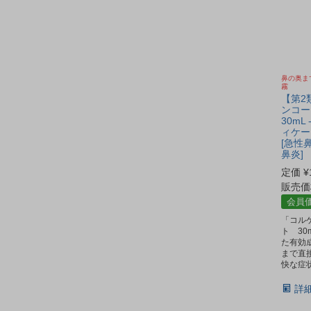
鼻の奥ま
霧
【第2
ンコー
30mL
ィケー
[急性
鼻炎]
定価
¥
販売価
会員
「コル
ト 3
た有効
まで直
快な症
詳