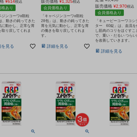
格
¥
614
販売価格
¥
1,325
税込
税込
販売価格
¥
2,970
税込
価格あり
会員価格あり
会員価格あり
ベジンコーワα顆粒
「キャベジンコーワα顆粒
」は、動きの鈍ってきた
28包」は、動きの鈍ってきた
「キューピーコーワコシ
気に動かし、正常な胃
胃を元気に動かし、正常な胃
ター 60錠」は、血流を
を取り戻してくれま
の働きを取り戻してくれま
し筋肉のコリをほぐすこ
す。
で、重い・だるい つらい
を改善していきます。
細を見る
詳細を見る
詳細を見る