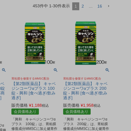
453
件中
1
-
30
件表示
1
2
…
16
胃粘膜を修復するMMSC配合
胃粘膜を修復するMMSC配合
ャベ
【第2類医薬品】 キャベ
【第2類医薬品】 キャベ
8錠
ジンコーワαプラス 100
ジンコーワαプラス 200
応商
錠 - 興和 [食べ過ぎ/飲み
錠 - 興和 [食べ過ぎ/飲み
]
過ぎ]
過ぎ]
販売価格
¥
1,188
販売価格
¥
1,958
税込
税込
会員価格あり
会員価格あり
「興和 キャベジンコーワα
「興和 キャベジンコーワα
プラス 100錠」は、胃粘膜
プラス 200錠」は、胃粘膜
ワα
修復成分MMSCに加え健胃作
修復成分MMSCに加え健胃作
膜修