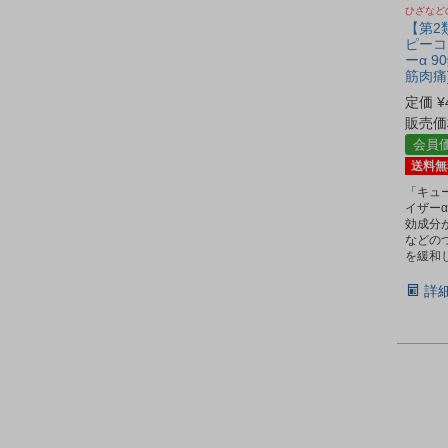
ひざなど
【第2
ピーコ
ーα 9
筋肉痛
定価
¥
販売価
会員
送料無
「キュ
イザーα
効成分
などの
を緩和
詳