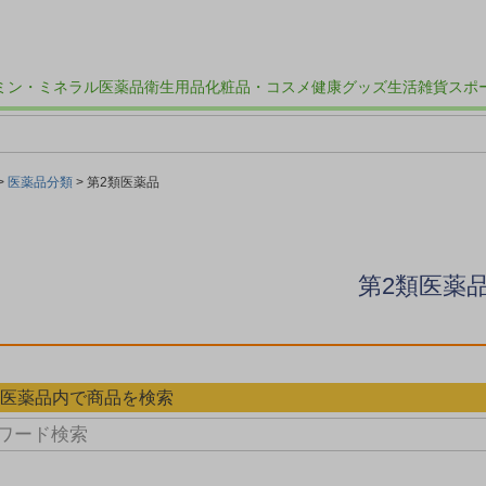
ミン・ミネラル
医薬品
衛生用品
化粧品・コスメ
健康グッズ
生活雑貨
スポ
医薬品分類
第2類医薬品
第2類医薬
類医薬品内で商品を検索