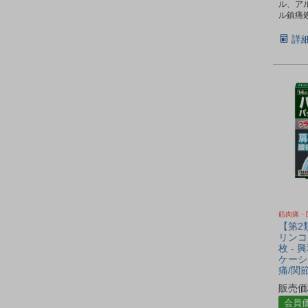
ル、ア
ル鎮痛
詳
筋肉痛・
【第2
リンコ
枚 - 
ケーシ
痛/関節
販売価
会員