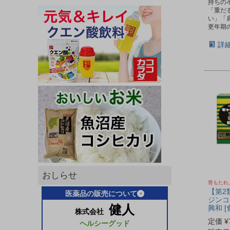
持ちの
「重だ
い」「
更年期
詳
おしらせ
胃もたれ
【第2
医薬品の販売について
ジンコー
健人
興和 
株式会社
定価
¥
ヘルシーグッド