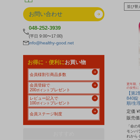
並び替
お問い合わせ
048-252-3939
(平日 9:00〜17:00)
info@healthy-good.net
お得に・便利に
お買い物
会員様割引商品多数
更年期、
会員登録で
の女性に
200
プレゼント
ポイント
【第2
840錠
レビュー記入で
順/生
100
プレゼント
ポイント
定価
¥
会員ステージ制度
販売価
「命の母
モンバ
おすすめ
れから