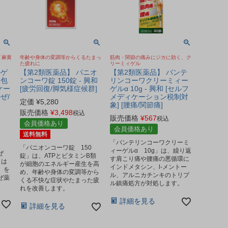
「麻黄
年齢や身体の変調等からくるたまっ
筋肉・関節の痛みにジカに効く、ク
た疲れに
リーミィゲル
ルゲ
【第2類医薬品】 パニオ
【第2類医薬品】 バンテ
6包
ンコーワ錠 150錠 - 興和
リンコーワクリーミィー
ケー
[疲労回復/脚気様症候群]
ゲルα 10g - 興和 [セルフ
ぜ/
メディケーション税制対
定価
¥
5,280
象] [腰痛/関節痛]
販売価格
¥
3,498
税込
販売価格
¥
567
税込
会員価格あり
会員価格あり
送料無料
「バンテリンコーワクリーミ
「パニオンコーワ錠 150
ィーゲルα 10g」は、繰り返
ぜ
錠」は、ATPとビタミンB類
す肩こり痛や腰痛の悪循環に
きは
が細胞のエネルギー産生を高
インドメタシン、l-メントー
」を
め、年齢や身体の変調等から
ル、アルニカチンキのトリプ
ぜ薬
くる不快な症状やたまった疲
ル鎮痛処方が対処します。
れを改善します。
詳細を見る
詳細を見る