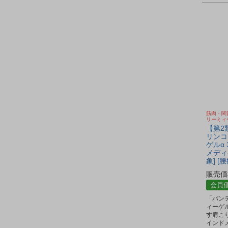
筋肉・関
リーミィ
【第2
リンコ
ゲルα 
メディ
象] [
販売価
会員
「バン
ィーゲル
す肩こ
インド