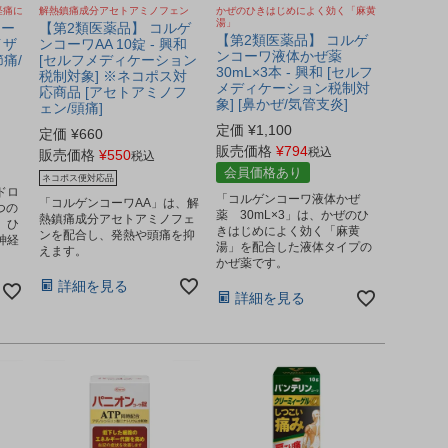
経痛に
解熱鎮痛成分アセトアミノフェン
かぜのひきはじめによく効く「麻黄
湯」
ュー
【第2類医薬品】 コルゲ
【第2類医薬品】 コルゲ
イザ
ンコーワAA 10錠 - 興和
ンコーワ液体かぜ薬
節痛/
[セルフメディケーション
30mL×3本 - 興和 [セルフ
税制対象] ※ネコポス対
メディケーション税制対
応商品 [アセトアミノフ
象] [鼻かぜ/気管支炎]
ェン/頭痛]
定価
¥
1,100
定価
¥
660
販売価格
¥
794
税込
販売価格
¥
550
税込
会員価格あり
ネコポス便対応品
ドロ
「コルゲンコーワ液体かぜ
「コルゲンコーワAA」は、解
つの
薬 30mL×3」は、かぜのひ
熱鎮痛成分アセトアミノフェ
、ひ
きはじめによく効く「麻黄
ンを配合し、発熱や頭痛を抑
神経
湯」を配合した液体タイプの
えます。
かぜ薬です。
詳細を見る
詳細を見る