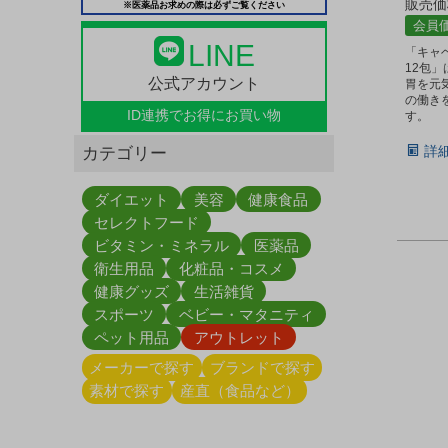
販売価
※医薬品お求めの際は必ずご覧ください
会員
LINE
「キャ
12包
公式アカウント
胃を元
の働き
ID連携で
お得にお買い物
す。
詳
カテゴリー
ダイエット
美容
健康食品
セレクトフード
ビタミン・ミネラル
医薬品
衛生用品
化粧品・コスメ
健康グッズ
生活雑貨
スポーツ
ベビー・マタニティ
ペット用品
アウトレット
メーカーで探す
ブランドで探す
素材で探す
産直（食品など）