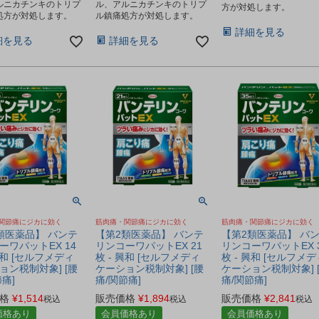
ルニカチンキのトリプ
ル、アルニカチンキのトリプ
方が対処します。
処方が対処します。
ル鎮痛処方が対処します。
詳細を見る
細を見る
詳細を見る
関節痛にジカに効く
筋肉痛・関節痛にジカに効く
筋肉痛・関節痛にジカに効く
類医薬品】 バンテ
【第2類医薬品】 バンテ
【第2類医薬品】 バ
ーワパットEX 14
リンコーワパットEX 21
リンコーワパットEX 
興和 [セルフメディ
枚 - 興和 [セルフメディ
枚 - 興和 [セルフメデ
ョン税制対象] [腰
ケーション税制対象] [腰
ケーション税制対象] 
痛]
痛/関節痛]
痛/関節痛]
格
¥
1,514
販売価格
¥
1,894
販売価格
¥
2,841
税込
税込
税込
価格あり
会員価格あり
会員価格あり