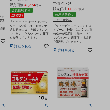
定価
¥
1,408
販売価格
¥
5,274
税込
販売価格
¥
1,380
税込
会員価格あり
会員価格あり
送料無料
テク
ネコポス便対応品
促進
「キューピーコーワコシテク
と
ター 120錠」は、血流を促
「キューピーコーワコンドロ
腰痛
進し筋肉のコリをほぐすこと
イザーα 30錠」は、5つの有
で、重い・だるい つらい腰痛
効成分が協調して働き、ひざ
を改善していきます。
などのつらい関節痛・神経痛
を緩和していきます。
詳細を見る
詳細を見る