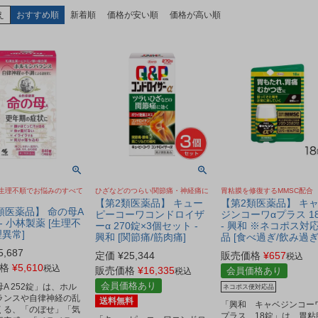
え
おすすめ順
新着順
価格が安い順
価格が高い順
生理不順でお悩みのすべて
ひざなどのつらい関節痛・神経痛に
胃粘膜を修復するMMSC配合
【第2類医薬品】 キュー
【第2類医薬品】 キ
類医薬品】 命の母A
ピーコーワコンドロイザ
ジンコーワαプラス 1
 - 小林製薬 [生理不
ーα 270錠×3個セット -
- 興和 ※ネコポス対
理異常]
興和 [関節痛/筋肉痛]
品 [食べ過ぎ/飲み過ぎ
5,687
定価
¥
25,344
販売価格
¥
657
税込
格
¥
5,610
税込
販売価格
¥
16,335
会員価格あり
税込
会員価格あり
A 252錠」は、ホル
ネコポス便対応品
ランスや自律神経の乱
送料無料
「興和 キャベジンコー
くる、「のぼせ」「気
プラス 18錠」は、胃粘