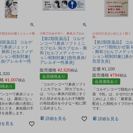
で効きめが届くジェット噴
小粒でのみやすい、鼻炎カプセル
かぜのひきはじめによく効く
湯」
【第2類医薬品】 コルゲ
類医薬品】 コルゲ
【第2類医薬品】 コ
ンコーワ鼻炎ソフトミニ
ワ鼻炎ジェット
ンコーワ顆粒かぜ薬 
カプセル 36カプセル - 興
 - 興和 [セルフメデ
- 興和 [セルフメディ
和 [セルフメディケーシ
ション税制対象]
ション税制対象] [鼻か
ョン税制対象] [急性鼻炎/
鼻炎/アレルギー性
気管支炎]
アレルギー性鼻炎]
定価
¥
1,100
販売価格
¥
2,520
税込
1,320
販売価格
¥
794
税込
会員価格あり
格
¥
1,007
税込
会員価格あり
「コルゲンコーワ鼻炎ソフト
価格あり
ミニカプセル 36カプセル」
「コルゲンコーワ顆粒か
は、つらい鼻炎の症状にすぐ
ゲンコーワ鼻炎ジェッ
薬 6包」は、かぜのひ
れた効きめをあらわす5種類
0mL」は、霧状になっ
じめによく効く「麻黄湯
の有効成分を小さな一粒に閉
成分が鼻の奥の患部に
配合した顆粒タイプのか
じ込めました。
接とどき、鼻粘膜の不
です。
状を改善します。
詳細を見る
詳細を見る
細を見る