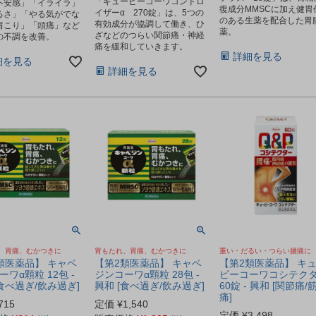
「キューピーコーワコンドロ
不安感」「イライラ」
復成分MMSCに加え健胃
イザーα 270錠」は、5つの
るさ」「やる気がでな
のある生薬を配合した胃
有効成分が協調して働き、ひ
肩こり」「頭痛」など
薬。
ざなどのつらい関節痛・神経
の不調を改善。
痛を緩和していきます。
詳細を見る
細を見る
詳細を見る
、胃痛、むかつきに
胃もたれ、胃痛、むかつきに
重い・だるい・つらい腰痛に
類医薬品】 キャベ
【第2類医薬品】 キャベ
【第2類医薬品】 キ
ワα顆粒 12包 -
ジンコーワα顆粒 28包 -
ピーコーワコシテク
[食べ過ぎ/飲み過ぎ]
興和 [食べ過ぎ/飲み過ぎ]
60錠 - 興和 [関節痛/
痛]
715
定価
¥
1,540
定価
¥
3,498