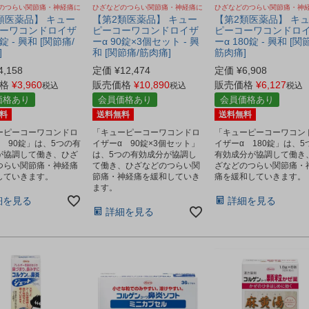
のつらい関節痛・神経痛に
ひざなどのつらい関節痛・神経痛に
ひざなどのつらい関節痛・神
類医薬品】 キュー
【第2類医薬品】 キュー
【第2類医薬品】 キ
ーワコンドロイザ
ピーコーワコンドロイザ
ピーコーワコンドロ
0錠 - 興和 [関節痛/
ーα 90錠×3個セット - 興
ーα 180錠 - 興和 [関
]
和 [関節痛/筋肉痛]
筋肉痛]
4,158
定価
¥
12,474
定価
¥
6,908
格
¥
3,960
販売価格
¥
10,890
販売価格
¥
6,127
税込
税込
税込
価格あり
会員価格あり
会員価格あり
料
送料無料
送料無料
ーピーコーワコンドロ
「キューピーコーワコンドロ
「キューピーコーワコン
 90錠」は、5つの有
イザーα 90錠×3個セット」
イザーα 180錠」は、5
が協調して働き、ひざ
は、5つの有効成分が協調し
有効成分が協調して働き
つらい関節痛・神経痛
て働き、ひざなどのつらい関
ざなどのつらい関節痛・
していきます。
節痛・神経痛を緩和していき
痛を緩和していきます。
ます。
細を見る
詳細を見る
詳細を見る