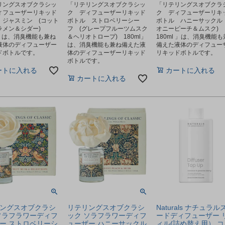
リングスオブクラシッ
「リテリングスオブクラシッ
「リテリングスオブクラ
ィフューザーリキッド
ク ディフューザーリキッド
ク ディフューザーリキ
 ジャスミン (コット
ボトル ストロベリーシー
ボトル ハニーサックル 
ラメン＆シダー)
フ (グレープフルーツムスク
オニーピーチ＆ムスク)
l」は、消臭機能も兼ね
＆ヘリオトロープ) 180ml」
180ml 」は、消臭機能も
液体のディフューザー
は、消臭機能も兼ね備えた液
備えた液体のディフュー
ドボトルです。
体のディフューザーリキッド
リキッドボトルです。
ボトルです。
ートに入れる
カートに入れる
カートに入れる
ングスオブクラシ
リテリングスオブクラシ
Naturals ナチュラル
ソラフラワーディフ
ック ソラフラワーディフ
ードディフューザー 
ー ストロベリーシ
ューザー ハニーサックル
ィル(詰め替え用） コ