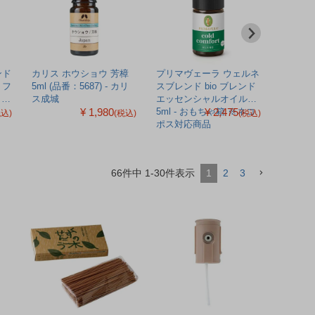
ンド
カリス ホウショウ 芳樟
プリマヴェーラ ウェルネ
プリマヴ
 フ
5ml (品番：5687) - カリ
スブレンド bio ブレンド
トレーシ
-
ス成城
エッセンシャルオイル
エッセ
¥ 1,980
¥ 2,475
5ml - おもちゃ箱 ※ネコ
5ml - お
税込)
(税込)
(税込)
ポス対応商品
ポス対
66
件中
1
-
30
件表示
1
2
3