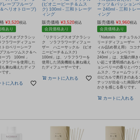
(グレープフルーツ
(ピオニーピーチ＆ムス
ナッツ＆パッション
＆ヘリオトロープ)
ク) 100ml - 三和トレーデ
ー 240ml - 三和トレ
ィング
ィング
格
¥
3,520
販売価格
¥
3,520
販売価格
¥
3,960
税込
税込
税込
価格あり
会員価格あり
会員価格あり
リングスオブクラシッ
「リテリングスオブクラシッ
「Naturals ナチュラ
ラフラワーディフュー
ク ソラフラワーディフュー
リードディフューザー 
ストロベリーシーフ
ザー ハニーサックル (ピオ
ィル(詰め替え用） ココ
ープフルーツムスク＆ヘ
ニーピーチ＆ムスク)
ツ＆パッションベリー
ープ) 100ml 」
100ml」は、ソラフラワーを
240ml 」は、太陽の輝き
ラフラワーを使用した
使用した消臭機能も兼ね備え
い起こす透明感のあるパ
能も兼ね備えたディフ
たディフューザーです。
ョンベリーの香りとパウ
ーです。
ムスク、ウォームウッド
ロピカルで奥行きのある
カートに入れる
ナッツが出会った南国の
ートに入れる
かさを感じる香りです。
カートに入れる