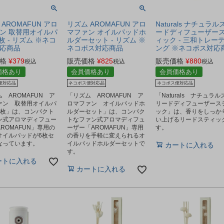
AROMAFUN アロ
リズム AROMAFUN アロ
Naturals ナチュラル
ン 取替用オイルパ
マファン オイルパッドホ
ードディフューザー
枚 - リズム ※ネコ
ルダーセット - リズム ※
ィック - 三和トレー
応商品
ネコポス対応商品
ング ※ネコポス対応
格
¥
379
販売価格
¥
825
販売価格
¥
880
税込
税込
税込
価格あり
会員価格あり
会員価格あり
便対応品
ネコポス便対応品
ネコポス便対応品
 AROMAFUN ア
「リズム AROMAFUN ア
「Naturals ナチュラ
ァン 取替用オイルパ
ロマファン オイルパッドホ
リードディフューザース
6枚」は、コンパクト
ルダーセット」は、コンパク
ック」は、香りをしっか
ン式アロマディフュー
トなファン式アロマディフュ
い上げるリードスティッ
ROMAFUN」専用の
ーザー「AROMAFUN」専用
す。
オイルパッドが6枚セ
の香りを手軽に変えられるオ
なっています。
イルパッドホルダーセットで
カートに入れる
す。
ートに入れる
カートに入れる