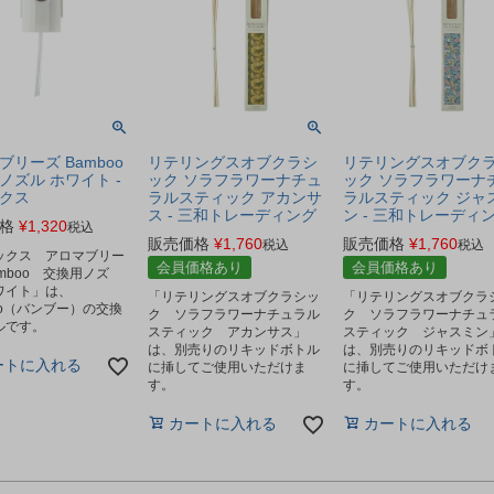
ブリーズ Bamboo
リテリングスオブクラシ
リテリングスオブク
ノズル ホワイト -
ック ソラフラワーナチュ
ック ソラフラワーナ
クス
ラルスティック アカンサ
ラルスティック ジャ
ス - 三和トレーディング
ン - 三和トレーディ
格
¥
1,320
税込
販売価格
¥
1,760
販売価格
¥
1,760
税込
税込
ックス アロマブリー
会員価格あり
会員価格あり
mboo 交換用ノズ
ワイト」は、
「リテリングスオブクラシッ
「リテリングスオブクラ
oo（バンブー）の交換
ク ソラフラワーナチュラル
ク ソラフラワーナチュ
ルです。
スティック アカンサス」
スティック ジャスミン
は、別売りのリキッドボトル
は、別売りのリキッドボ
ートに入れる
に挿してご使用いただけま
に挿してご使用いただけ
す。
す。
カートに入れる
カートに入れる