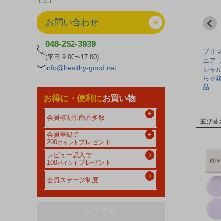
お問い合わせ
048-252-3939
 フィベ
3秒補整ビューティシェ
プリマヴェーラ リラック
プリマ
(平日 9:00〜17:00)
 - ア
イプブラ L - コジット
ス ブレンド エッセンシ
エア 
info@healthy-good.net
ャルオイル 5ml - おもち
シャル
¥ 3,608
¥ 2,475
ゃ箱 ※ネコポス対応商品
ちゃ箱 ※ネコポス対
(税込)
(税込)
(税込)
品
お得に・便利に
お買い物
会員様割引商品多数
並び替
会員登録で
200
プレゼント
ポイント
レビュー記入で
100
プレゼント
ポイント
会員ステージ制度
おすすめ