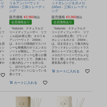
ベリ
リ＆アンバーウッド
ッドオレンジ＆ポメロ
ーデ
240ml - 三和トレーディ
240ml - 三和トレーディ
ング
ング
販売価格
¥
3,960
販売価格
¥
3,960
税込
税込
会員価格あり
会員価格あり
ルズ
「Naturals ナチュラルズ
「Naturals ナチュラルズ
リフ
リードディフューザー リフ
リードディフューザー リフ
ナッ
ィル(詰め替え用） ネロリ＆
ィル(詰め替え用） ブラッド
アンバーウッド 240ml」
オレンジ＆ポメロ 240ml 」
を思
は、ネロリの情熱的でスパイ
は、活き活きとして魅力的な
ッシ
シーな柑橘系のオリエンタル
ブラッドオレンジのシトラス
ダー
ノートが開花し、アンバーウ
系のシャープさに彩られ、ポ
、ト
ッドのウッディーな香りが層
メロのクリーミーでグルメな
ココ
を織りなすことで、洗練され
甘さと優しさを持ち合わせた
華や
た魅力的なノートを作り出
果実系の香りです。
し、ほのかなボヘミアンムス
クがアクセントになっている
カートに入れる
香りです。
カートに入れる