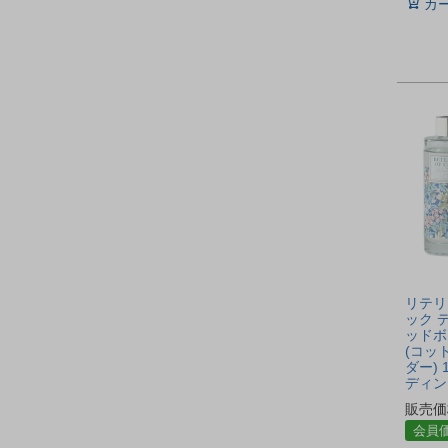
カ
リテリ
ック 
ッドボ
(コッ
ダー) 
ディン
販売価
会員