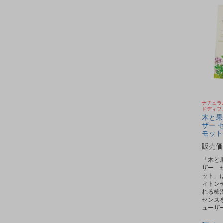
ナチュラ
ドディフ
木と果
ザー 
モット
販売価
「木と
ザー 
ット」
ィトン
れる柿
センス
ューザ