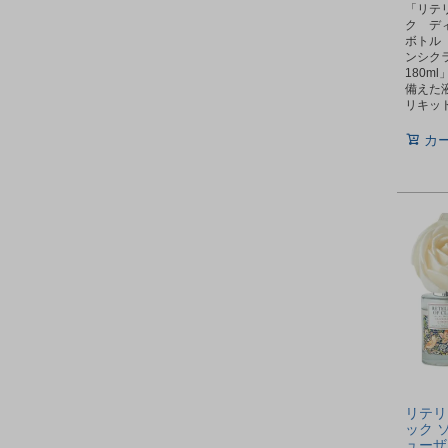
「リテ
ク デ
ボトル
ンシク
180m
備えた
リキッ
カ
リテリ
ック 
ューザ