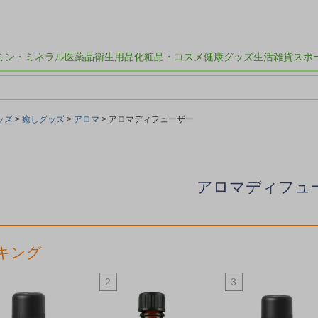
ミン・ミネラル
医薬品
衛生用品
化粧品・コスメ
健康グッズ
生活雑貨
スポ
ッズ
癒しグッズ
アロマ
アロマディフューザー
アロマディフュ
キング
2
3