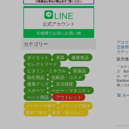
※医薬品お求めの際は必ずご覧ください
LINE
公式アカウント
ID連携で
お得にお買い物
アロマ
カテゴリー
交換用
カテッ
ダイエット
美容
健康食品
販売価
セレクトフード
「カテ
ビタミン・ミネラル
医薬品
ズ Ba
ル ホ
衛生用品
化粧品・コスメ
Bamb
健康グッズ
生活雑貨
用ノズ
スポーツ
ベビー・マタニティ
カ
ペット用品
アウトレット
メーカーで探す
ブランドで探す
素材で探す
産直（食品など）