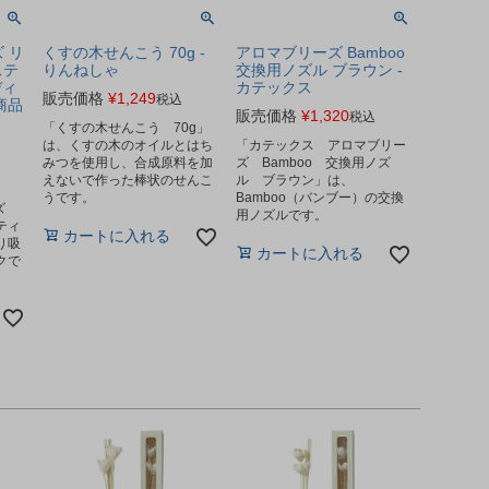
ズ リ
くすの木せんこう 70g -
アロマブリーズ Bamboo
ステ
りんねしゃ
交換用ノズル ブラウン -
ディ
カテックス
販売価格
¥
1,249
税込
商品
販売価格
¥
1,320
税込
「くすの木せんこう 70g」
は、くすの木のオイルとはち
「カテックス アロマブリー
みつを使用し、合成原料を加
ズ Bamboo 交換用ノズ
えないで作った棒状のせんこ
ル ブラウン」は、
うです。
Bamboo（バンブー）の交換
ルズ
用ノズルです。
ティ
カートに入れる
り吸
カートに入れる
クで