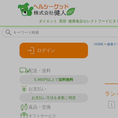
ダイエット
美容
健康食品
セレクトフード
ビタ
HOME
健康グ
ログイン
配送・送料
5,980円以上で
送料無料
お支払い
ラン
お支払い方法を
多数ご用意
9
10
1
返品・交換
ギフトサービス