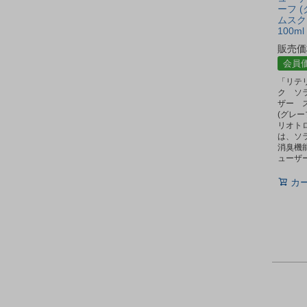
ーフ 
ムスク
100ml
販売価
会員
「リテ
ク ソ
ザー 
(グレ
リオトロ
は、ソ
消臭機
ューザ
カ