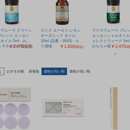
ヴェーラ クリーン
カリス ユーカリ レモン
プリマヴェーラ ブレ
ブレンド エッセン
オーガニック オイル
エッセンシャルオイル
オイル 5ml - おも
10ml (品番：9543) - カリ
ォレストウォーク 5ml 
¥ 2,475
¥ 1,650
¥ 2,475
応商
ス成城
おもちゃ箱
(税込)
(税込)
(
え
おすすめ順
新着順
価格が安い順
価格が高い順