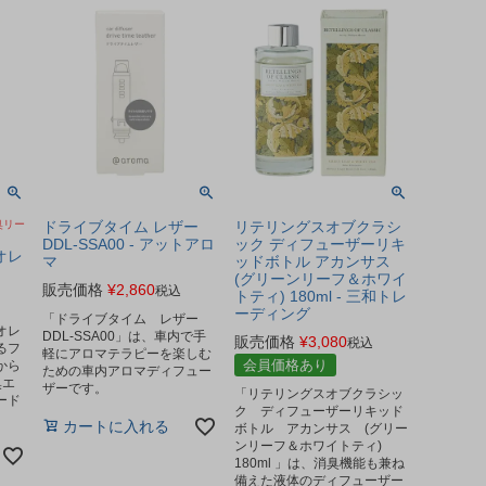
臭リー
ドライブタイム レザー
リテリングスオブクラシ
DDL-SSA00 - アットアロ
ック ディフューザーリキ
オレ
マ
ッドボトル アカンサス
(グリーンリーフ＆ホワイ
販売価格
¥
2,860
税込
トティ) 180ml - 三和トレ
ーディング
「ドライブタイム レザー
オレ
DDL-SSA00」は、車内で手
販売価格
¥
3,080
税込
るフ
軽にアロマテラピーを楽しむ
会員価格あり
から
ための車内アロマディフュー
臭エ
ザーです。
「リテリングスオブクラシッ
ード
ク ディフューザーリキッド
カートに入れる
ボトル アカンサス (グリー
ンリーフ＆ホワイトティ)
180ml 」は、消臭機能も兼ね
備えた液体のディフューザー