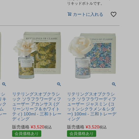
リキッドボトルです。
カートに入れる
ラシ
リテリングスオブクラシ
リテリングスオブクラシ
リキ
ック ソラフラワーディフ
ック ソラフラワーディフ
ック
ューザー アカンサス (グ
ューザー ジャスミン (コ
ム
リーンリーフ＆ホワイト
ットンシクラメン＆シダ
トレー
ティ) 100ml - 三和トレー
ー) 100ml - 三和トレーデ
ディング
ィング
販売価格
¥
3,520
販売価格
¥
3,520
税込
税込
会員価格あり
会員価格あり