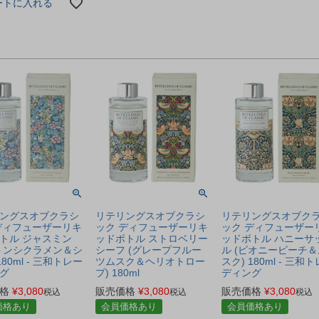
ートに入れる
ングスオブクラシ
リテリングスオブクラシ
リテリングスオブク
ディフューザーリキ
ック ディフューザーリキ
ック ディフューザー
トル ジャスミン
ッドボトル ストロベリー
ッドボトル ハニーサ
トンシクラメン＆シ
シーフ (グレープフルー
ル (ピオニーピーチ＆
180ml - 三和トレー
ツムスク＆ヘリオトロー
スク) 180ml - 三和
グ
プ) 180ml
ディング
格
¥
3,080
販売価格
¥
3,080
販売価格
¥
3,080
税込
税込
税込
価格あり
会員価格あり
会員価格あり