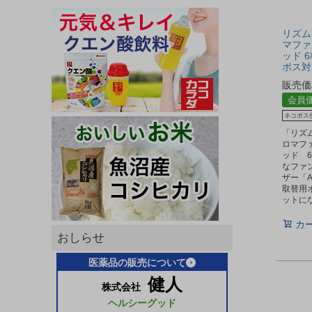
リズム 
マファ
ッド 6
ポス対
販売価
会員
ネコポス
「リズム
ロマフ
ッド 
なファ
ザー「A
取替用
ットに
カ
おしらせ
医薬品の販売について
健人
株式会社
ヘルシーグッド