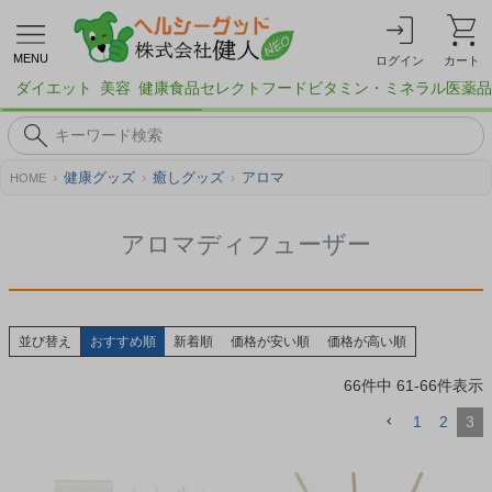
MENU
ログイン
カート
ダイエット
美容
健康食品
セレクトフード
ビタミン・ミネラル
医薬品
健康グッズ
癒しグッズ
アロマ
HOME
アロマディフューザー
並び替え
おすすめ順
新着順
価格が安い順
価格が高い順
66
件中
61
-
66
件表示
1
2
3