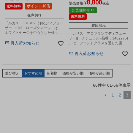
8,800
¥
販売価格
税込
ポイント10倍
送料無料
会員価格あり
在庫切れ
送料無料
「ルカス LUCAS 浄化ディフュー
在庫切れ
ザー mini ローズクォーツ」は、
ホワイトセージを中心とした様々な
「カリス アロマランプディフュー
植物から丁寧に抽出したエッセンシ
ザーg ナチュラル (品番：3462275)
ャルオイルを贅沢に使用した、天然
再入荷お知らせ
」は、フロントグラスを通した柔ら
成分100%のディフューザーです。
かいランプの灯りと、超音波で作ら
れたきめの細かいミストが空間を包
再入荷お知らせ
み、心を和ませてくれます。
並び替え
おすすめ順
新着順
価格が安い順
価格が高い順
66
件中
61
-
66
件表示
1
2
3