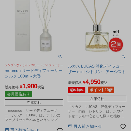
シンプルなデザインのリードディフューザー
ルカス LUCAS 浄化ディフュー
moumou リードディフューザー
ザー mini シトリン - アーシスト
シルク 100ml - 大香
4,950
¥
販売価格
税込
1,980
¥
販売価格
税込
ポイント10倍
送料無料
会員価格あり
在庫切れ
在庫切れ
「ルカス LUCAS 浄化ディフュー
「moumou リードディフューザ
ザー mini シトリン」は、ホワイ
ー シルク 100ml」は、ボトルに
トセージを中心とした様々な植物か
ファブリックラベルというシンプル
ら丁寧に抽出したエッセンシャルオ
なデザインのリードディフューザー
イルを贅沢に使用した、天然成分
再入荷お知らせ
です。
再入荷お知らせ
100%のディフューザーです。