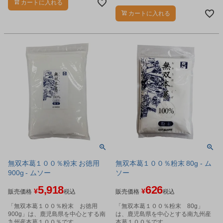
地下水を使ってさらした無漂白本葛
カートに入れる
粉です。
カートに入れる
無双本葛１００％粉末 お徳用
無双本葛１００％粉末 80g - ム
900g - ムソー
ソー
5,918
626
¥
¥
販売価格
税込
販売価格
税込
「無双本葛１００％粉末 お徳用
「無双本葛１００％粉末 80g」
900g」は、鹿児島県を中心とする南
は、鹿児島県を中心とする南九州産
九州産本葛１００％です。
本葛１００％です。