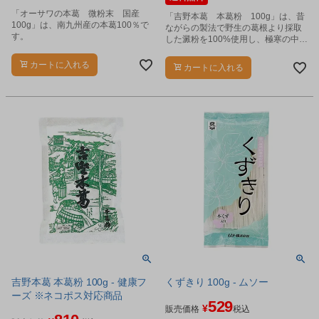
「オーサワの本葛 微粉末 国産
「吉野本葛 本葛粉 100g」は、昔
100g」は、南九州産の本葛100％で
ながらの製法で野生の葛根より採取
す。
した澱粉を100%使用し、極寒の中、
清水に何回もさらした後、乾燥して
仕上げた吉野製法による本葛粉で
カートに入れる
カートに入れる
す。
吉野本葛 本葛粉 100g - 健康フ
くずきり 100g - ムソー
ーズ ※ネコポス対応商品
529
¥
販売価格
税込