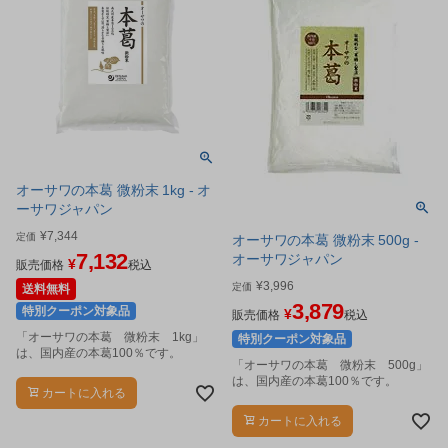
オーサワの本葛 微粉末 1kg - オ
ーサワジャパン
¥
7,344
定価
オーサワの本葛 微粉末 500g -
7,132
オーサワジャパン
¥
販売価格
税込
¥
3,996
定価
送料無料
3,879
特別クーポン対象品
¥
販売価格
税込
「オーサワの本葛 微粉末 1kg」
特別クーポン対象品
は、国内産の本葛100％です。
「オーサワの本葛 微粉末 500g」
は、国内産の本葛100％です。
カートに入れる
カートに入れる