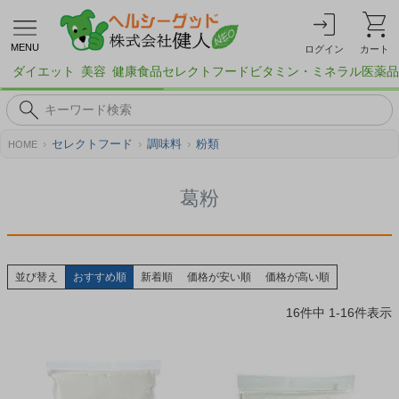
MENU
ログイン
カート
ダイエット
美容
健康食品
セレクトフード
ビタミン・ミネラル
医薬品
セレクトフード
調味料
粉類
HOME
葛粉
並び替え
おすすめ順
新着順
価格が安い順
価格が高い順
16
件中
1
-
16
件表示