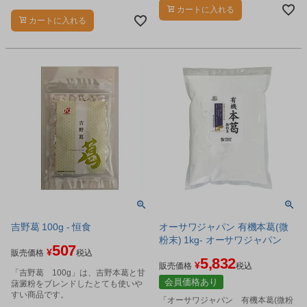
カートに入れる
カートに入れる
吉野葛 100g - 恒食
オーサワジャパン 有機本葛(微
粉末) 1kg- オーサワジャパン
507
¥
販売価格
税込
5,832
¥
販売価格
税込
「吉野葛 100g」は、吉野本葛と甘
会員価格あり
藷澱粉をブレンドしたとても使いや
すい商品です。
「オーサワジャパン 有機本葛(微粉