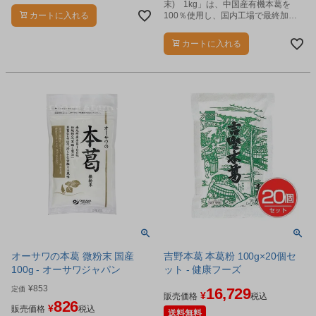
末) 1kg」は、中国産有機本葛を
カートに入れる
100％使用し、国内工場で最終加工
した本葛粉です。
カートに入れる
オーサワの本葛 微粉末 国産
吉野本葛 本葛粉 100g×20個セ
100g - オーサワジャパン
ット - 健康フーズ
¥
853
定価
16,729
¥
販売価格
税込
826
¥
販売価格
税込
送料無料