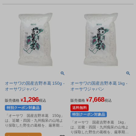
オーサワの国産吉野本葛 150g -
オーサワの国産吉野本葛 1kg -
オーサワジャパン
オーサワジャパン
1,296
7,668
¥
¥
販売価格
税込
販売価格
税込
特別クーポン対象品
送料無料
特別クーポン対象品
「オーサワ 国産吉野本葛 150g」
は、近畿・四国・九州痴呆の山地よ
「オーサワ 国産吉野本葛 1kg」
り採取した野生の葛根を、厳寒期に
は、近畿・四国・九州痴呆の山地よ
地下水を使ってさらした無漂白本葛
り採取した野生の葛根を、厳寒期に
粉です。