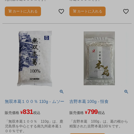
カートに入れる
カートに入れる
無双本葛１００％ 110g - ムソー
吉野本葛 100g - 恒食
831
799
¥
¥
販売価格
税込
販売価格
税込
「無双本葛１００％ 110g」は、鹿
「吉野本葛 100g」は、葛の根から
児島県を中心とする南九州産本葛１
精製された吉野本葛100％です。
００％です。