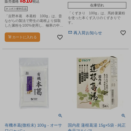
810
¥
販売価格
税込
在庫切れ
ネコポス便対応品
「くずきり 100g」は、馬鈴薯澱粉
「吉野本葛 本葛粉 100g」は、昔
を使った本くず入りのくずきりで
ながらの製法で野生の葛根より採取
す。
した澱粉を100%使用し、極寒の中、
清水に何回もさらした後、乾燥して
再入荷お知らせ
仕上げた吉野製法による本葛粉で
カートに入れる
す。
有機本葛(微粉末) 100g - オーサ
国内産 蓮根葛湯 15g×5袋 - 純正
ワジャパン
食品マルシマ