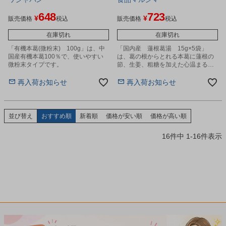
648
723
¥
¥
販売価格
税込
販売価格
税込
在庫切れ
在庫切れ
「有機本葛(微粉末) 100g」は、中
「国内産 蓮根葛湯 15g×5袋」
国産有機本葛100％で、使いやすい
は、葛の根からとれる本葛に蓮根の
微粉末タイプです。
節、生姜、粗糖を加えた心温まる葛
湯です。
再入荷お知らせ
再入荷お知らせ
並び替え
おすすめ順
新着順
価格が安い順
価格が高い順
16
件中
1
-
16
件表示