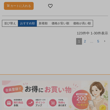
した。
カートに入れる
並び替え
おすすめ順
新着順
価格が安い順
価格が高い順
123
件中
1
-
30
件表示
1
2
…
5