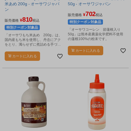
米あめ 200g - オーサワジャパ
50g - オーサワジャパン
ン
702
¥
販売価格
税込
810
¥
販売価格
税込
特別クーポン対象品
特別クーポン対象品
「オーサワコーレン 節蓮根入り
50g」は熊本産農薬化学肥料不使用
「オーサワもち米あめ 200g」は、
の蓮根100%の粉末です。
国内産もち米を使用し、丹念にアク
をとり、濁らせずに煮詰める手づく
り麦芽製法のもち米あめです。
カートに入れる
カートに入れる