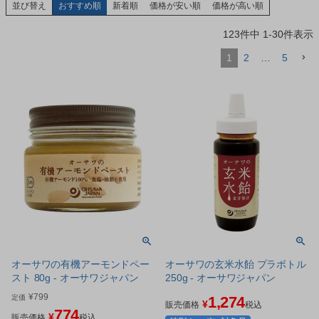
並び替え
おすすめ順
新着順
価格が安い順
価格が高い順
123
件中
1
-
30
件表示
1
2
…
5
オーサワの有機アーモンドペー
オーサワの玄米水飴 プラボトル
スト 80g - オーサワジャパン
250g - オーサワジャパン
¥
799
定価
1,274
¥
販売価格
税込
774
¥
販売価格
税込