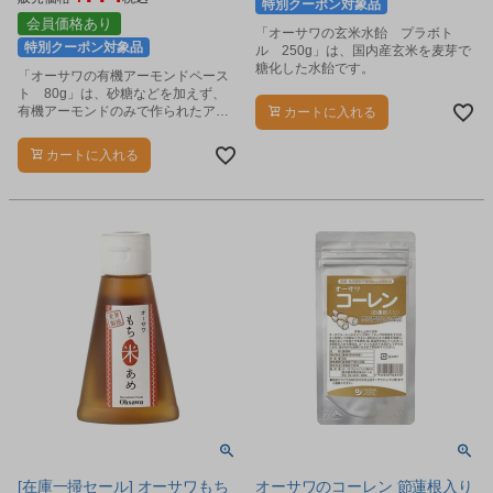
特別クーポン対象品
会員価格あり
「オーサワの玄米水飴 プラボト
特別クーポン対象品
ル 250g」は、国内産玄米を麦芽で
糖化した水飴です。
「オーサワの有機アーモンドペース
ト 80g」は、砂糖などを加えず、
有機アーモンドのみで作られたアー
カートに入れる
モンドペーストです。
カートに入れる
[在庫一掃セール] オーサワもち
オーサワのコーレン 節蓮根入り