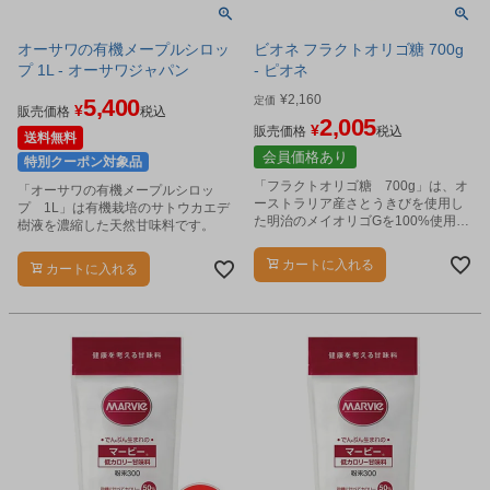
オーサワの有機メープルシロッ
ビオネ フラクトオリゴ糖 700g
プ 1L - オーサワジャパン
- ピオネ
¥
2,160
5,400
定価
¥
販売価格
税込
2,005
¥
販売価格
税込
送料無料
会員価格あり
特別クーポン対象品
「フラクトオリゴ糖 700g」は、オ
「オーサワの有機メープルシロッ
ーストラリア産さとうきびを使用し
プ 1L」は有機栽培のサトウカエデ
た明治のメイオリゴGを100%使用し
樹液を濃縮した天然甘味料です。
たシロップ状の甘味料です。
カートに入れる
カートに入れる