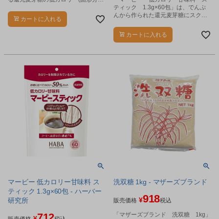
算で砂糖に比べて)甘味料です。
ティック 1.3g×60包」は、でんぷ
んから作られた還元麦芽糖にスクラ
カートに入れる
ロースをブレンドした低カロリーの
シュガーレス甘味料です。
カートに入れる
マービー 低カロリー甘味料 ス
洗双糖 1kg - マザーズブランド
ティック 1.3g×60包 - ハーバー
918
¥
研究所
販売価格
税込
712
「マザーズブランド 洗双糖 1kg」
¥