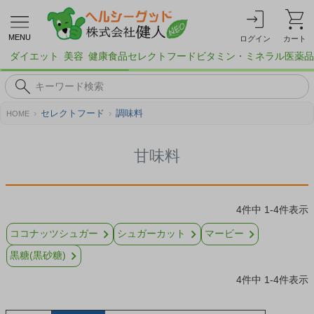
MENU
ログイン
カート
ダイエット
美容
健康食品
セレクトフード
ビタミン・ミネラル
医薬品
セレクトフード
調味料
HOME
甘味料
4
件中
1
-
4
件表示
ココナッツシュガー
シュガーカット
マービー
黒糖(黒砂糖)
4
件中
1
-
4
件表示