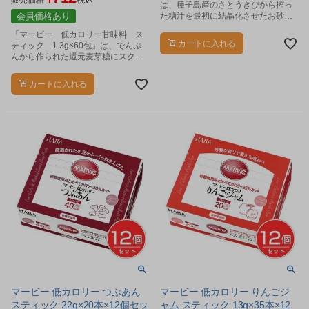
販売価格
税込
は、種子島産のさとうきびから搾っ
会員価格あり
た糖汁を最初に結晶化させたお砂糖
です。
「マービー 低カロリー甘味料 ス
カートに入れる
ティック 1.3g×60包」は、でんぷ
んから作られた還元麦芽糖にスクラ
ロースをブレンドした低カロリーの
シュガーレス甘味料です。
カートに入れる
マービー 低カロリー つぶあん
マービー 低カロリー りんごジ
スティック 22g×20本×12個セッ
ャム スティック 13g×35本×12