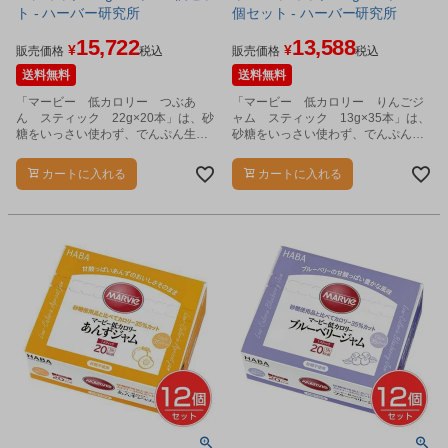
ト - ハーバー研究所
個セット - ハーバー研究所
15,722
13,588
¥
¥
販売価格
税込
販売価格
税込
送料無料
送料無料
「マービー 低カロリー つぶあ
「マービー 低カロリー りんごジ
ん スティック 22g×20本」は、砂
ャム スティック 13g×35本」は、
糖をいっさい使わず、でんぷん生ま
砂糖をいっさい使わず、でんぷん生
れの還元麦芽糖の甘さだけで仕上げ
まれの還元麦芽糖の甘さだけで仕上
ました。
げたジャムです。
カートに入れる
カートに入れる