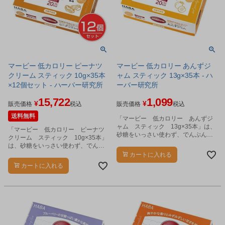
マービー 低カロリー ピーナツ
マービー 低カロリー あんずジ
クリーム スティック 10g×35本
ャム スティック 13g×35本 - ハ
×12個セット - ハーバー研究所
ーバー研究所
15,722
1,099
¥
¥
販売価格
税込
販売価格
税込
送料無料
「マービー 低カロリー あんずジ
ャム スティック 13g×35本」は、
「マービー 低カロリー ピーナツ
砂糖をいっさい使わず、でんぷん生
クリーム スティック 10g×35本」
まれの還元麦芽糖の甘さだけで仕上
は、砂糖をいっさい使わず、でんぷ
げたジャムです。
ん生まれの還元麦芽糖の甘さだけで
カートに入れる
仕上げました。
カートに入れる