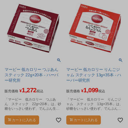
マービー 低カロリー つぶあん
マービー 低カロリー りんごジ
スティック 22g×20本 - ハーバ
ャム スティック 13g×35本 - ハ
ー研究所
ーバー研究所
1,272
1,099
¥
¥
販売価格
税込
販売価格
税込
「マービー 低カロリー つぶあ
「マービー 低カロリー りんごジ
ん スティック 22g×20本」は、砂
ャム スティック 13g×35本」は、
糖をいっさい使わず、でんぷん生ま
砂糖をいっさい使わず、でんぷん生
れの還元麦芽糖の甘さだけで仕上げ
まれの還元麦芽糖の甘さだけで仕上
ました。
げたジャムです。
カートに入れる
カートに入れる