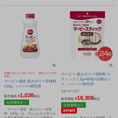
砂糖の代わりに使いやすい、液状タイプの甘
マービー 低カロリー甘味料 ス
味料。
ティック 1.3g×60包×24個セッ
マービー液状 低カロリー甘味料
ト - ハーバー研究所
620g - ハーバー研究所
¥
17,107
定価
1,026
¥
販売価格
税込
16,308
¥
販売価格
税込
会員価格あり
会員価格あり
「マービー液状 低カロリー甘味
送料無料
料 620g」は、でんぷんから作られ
る還元麦芽糖の低カロリー(固形分換
「マービー 低カロリー甘味料 ス